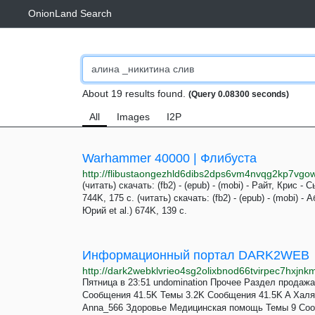
OnionLand Search
About 19 results found.
(Query 0.08300 seconds)
All
Images
I2P
Warhammer 40000 | Флибуста
(читать) скачать: (fb2) - (epub) - (mobi) - Райт, Крис 
744K, 175 с. (читать) скачать: (fb2) - (epub) - (mobi) 
Юрий et al.) 674K, 139 с.
Информационный портал DARK2WEB
http://dark2webklvrieo4sg2olixbnod66tvirpec7hxjnk
Пятница в 23:51 undomination Прочее Раздел продажа 
Сообщения 41.5K Темы 3.2K Сообщения 41.5K A Ха
Anna_566 Здоровье Медицинская помощь Темы 9 Со