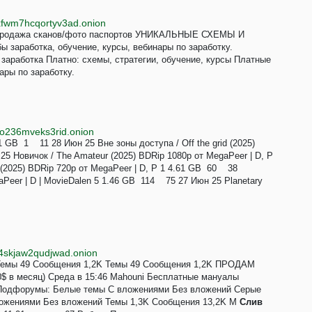
xfwm7hcqortyv3ad.onion
] Продажа сканов/фото паспортов УНИКАЛЬНЫЕ СХЕМЫ И
аработка, обучение, курсы, вебинары по заработку.
 заработка Платно: схемы, стратегии, обучение, курсы Платные
ары по заработку.
7o236mveks3rid.onion
61 GB 1 11 28 Июн 25 Вне зоны доступа / Off the grid (2025)
 Новичок / The Amateur (2025) BDRip 1080p от MegaPeer | D, P
(2025) BDRip 720p от MegaPeer | D, P 1 4.61 GB 60 38
aPeer | D | MovieDalen 5 1.46 GB 114 75 27 Июн 25 Planetary
54skjaw2qudjwad.onion
f Темы 49 Сообщения 1,2K Темы 49 Сообщения 1,2K ПРОДАМ
00$ в месяц) Среда в 15:46 Mahouni Бесплатные мануалы
 Подфорумы: Белые темы С вложениями Без вложений Серые
ожениями Без вложений Темы 1,3K Сообщения 13,2K M
Слив