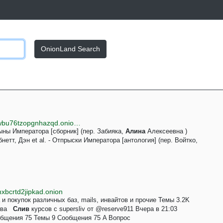
OnionLand Search
http://flibustaongezhld6dibs2dps6vm4nvqg2kp7vgowbu76tzopgnhazqd.onion/sequence/329
- Сыны Императора [сборник] (пер. Забияка,
Алина
Алексеевна )
- Абнетт, Дэн et al. - Отпрыски Императора [антология] (пер. Войтко,
mxbcrtd2jipkad.onion
и покупок различных баз, mails, инвайтов и прочие Темы 3.2K
лява
Слив
курсов с supersliv от @reserve911 Вчера в 21:03
общения 75 Темы 9 Сообщения 75 A Вопрос