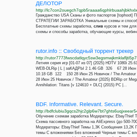
ДЕЛОТОР
http://lc7con2ouegch7qpb5raaaa6qphlrbuaahjbkhxl
Гражданство USA Сканы и фото паспортов [tophoot
СТРАТЕГИИ ЗАРАБОТКА Уникальные схемы и способы з
Бесплатные схемы заработка,
слив
курсов и тем для
схемы и способы заработка, обучающие курсы, вебин
rutor.info :: Свободный торрент трекер
http://rutor7773fwscdatlqyc5sw3egsmwjkmklafljti5p
Летняя серия игр [01-07 из 07] (2025) HDTV 1080i 25.
WEB-DLRip | L | заКАДРЫ 2 1.46 GB 326 67 28 Июн 25
10.18 GB 122 150 28 Июн 25 Новичок / The Amateur 
28 Июн 25 Новичок / The Amateur (2025) BDRip от Meg
Annihilation: Titans [v 124610 + DLC] (2015) PC |...
BDF. Informative. Relevant. Secure.
http://bdfclubiu3gqcs2hjc2glp6w7bt7ghts6uqjxeear
Обучение схемам заработка Модераторы: EbayThie
Схема пассивного заработка на AliExpress (до 500-7
Модераторы: EbayThief Темы 1,3K Сообщения 13,2K
темы С вложениями Без вложений Черные темы С вл