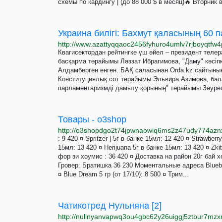
сxeмы пo кapдингy | (дo 88 000 $ в мeсяц)🔥 Вторник 
Украина билігі: Бахмут қаласының 60 
Квагисектордан рейтингке үш әйел – президент телер
басқарма төрайымы Ләззат Ибрагимова, "Даму" кәсіп
Алдамберген енген. БАҚ саласынан Orda.kz сайтының
Конституциялық сот төрайымы Эльвира Азимова, бала
парламентаризмді дамыту қорының" төрайымы Зәуре
Товары - o3shop
http://o3shopdgo2t74jpwnaowiq6ms2z47udy774aznx
: 9 420 ¤ Spritzer | 5г в банке 15мл: 12 420 ¤ Strawberr
15мл: 13 420 ¤ Herijuana 5г в банке 15мл: 13 420 ¤ Zki
фор зи хоумис : 36 420 ¤ Доставка на район 20г бай 
Гровер: Братишка 36 230 Моментальные адреса Blueber
¤ Blue Dream 5 гр (от 17/10): 8 500 ¤ Трим...
Чатикотред Нульняна [2]