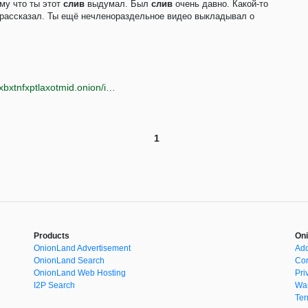
ому что ты этот
слив
выдумал. Был
слив
очень давно. Какой-то
я рассказал. Ты ещё нечленораздельное видео выкладывал о
и
http://oniongunutp6jfdhkgvsaucuunp4b7kqmbeeo5nxbxtnfxptlaxotmid.onion/index.php?action=printpage;topic=169.0
1
Products
Oni
OnionLand Advertisement
Add
OnionLand Search
Con
OnionLand Web Hosting
Pri
I2P Search
War
Ter