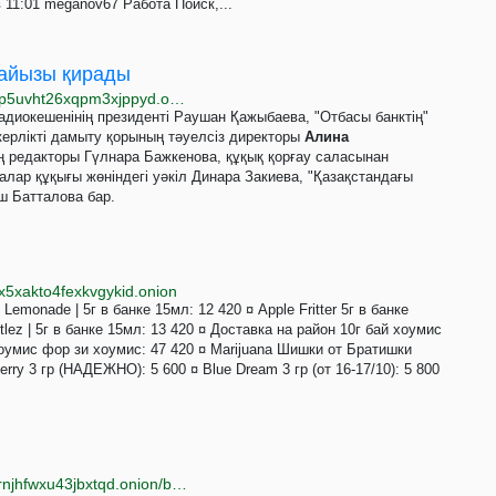
в 11:01 meganov67 Работа Поиск,...
пайызы қирады
http://www.azattyqqaoc2456fyhuro4umlv7rjboyqtfw4p5uvht26xqpm3xjppyd.onion/a/32210732.html
адиокешенінің президенті Раушан Қажыбаева, "Отбасы банктің"
керлікті дамыту қорының тәуелсіз директоры
Алина
 редакторы Гүлнара Бажкенова, құқық қорғау саласынан
лар құқығы жөніндегі уәкіл Динара Закиева, "Қазақстандағы
ш Батталова бар.
5xakto4fexkvgykid.onion
y Lemonade | 5г в банке 15мл: 12 420 ¤ Apple Fritter 5г в банке
ttlez | 5г в банке 15мл: 13 420 ¤ Доставка на район 10г бай хоумис
хоумис фор зи хоумис: 47 420 ¤ Marijuana Шишки от Братишки
ry 3 гр (НАДЕЖНО): 5 600 ¤ Blue Dream 3 гр (от 16-17/10): 5 800
http://nullnyanvapwq3ou4gbc62y26uiggj5ztbur7mzxrnjhfwxu43jbxtqd.onion/b/16366