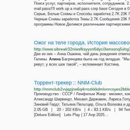
Поиск услуг, партнеров, исполнителя, сотрудников. 
mail:pass/I'll work up a mail:pass corp base Сегодня 
Серые, Белые Схемы и Способы заработка 2.7K 23K
Черные Схемы заработка Темы 2.7K Сообщения 23K
программы Новое Делимся различными партнерскими 
Две из них – Анна Ошкина, чей день рождения отме
Галины.
Алина
Багрянцева была на год младше. "Мы 
ревут, у всех шок такой", – вспоминает Костина.
Торрент-трекер :: NNM-Club
http://nnmclub2vvjqzjne6q4rrozkkkdmlvnrcsyes2bb
Производство : СССР / Ленфильм Жанр : мюзикл, ко
Александр Ширвиндт, Михаил Державин, Лариса Гол
Зиновий Гердт, Татьяна Пельтцер, Ольга Волкова и 
2.05 GB | 20 ↑ 202 KB/s | 4 ↓ 83.1 KB/s | 94 Tempest
[Deluxe Edition] Lets Play | 17 Апр 2025...