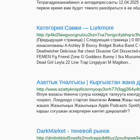
Тетрагидроканнабинол и антидепрессанты 12.04.2025
первое время вам будет тяжело разобраться в ее обш
Категория:Самки — Lurkmore
(Предыдущая страница) ( Следующая страница ) 0 007
изнасилованы A Ashley B Boxxy Bridget Burka Band C 
Deathwisher Delicious flat chest Disaster Girl Dissec
FEMEN Fg Friend Zone G Goddess Bunny I Ika Musume Ima
Dead Girl Leyla 22 Line Trap Lingqiyan M Magibon...
Азаттык Үналгысы | Кыргызстан жана д
http://www.azattykniqsficisrmyoqv3orh77t3qgj364y4t
Өлүм жазасы боюнча сунуш коомдук талкууга коюлду
чоңоюп, Лондондо cтартап баштаган
Алина
Жаңы чыга
жашоо Жазылыңыз Жазылыңыз Apple Podcasts Spotify
каршы согушкан аскерлерин кантип даңазалайт?
DarkMarket - теневой рынок
http://dmlinkbiixl5rwsfiz2mxfcepjciblt6uz2pxufnpwe