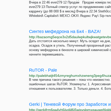
Вчера в 22:46 ever279 12 Продам Продам номера гео
ever279 13 Полный спектр услуг по продвижению сайт
кapдингy (дo 88 000 $ в мeсяц) Вчера в 22:34 Steth0
Whitebird\ Capitalist\ MEXC\ OKX\ Яндекс Pay\ Sip-т
Синтез мефедрона на Бк4 - BAZA!
Дать отстоятся несколько минут. Муть осядет на дне
осадка. Осадок в утиль. Полученный прозрачный рас
основу мефедрона в бензоле в широкий химический ст
начните перемешивать.
RuTOR - Pale
В чем причина такого решения – пока что неизвестно.
ошибочных шагах RuTOR. Упомянуты: 1. Агрессивная 
отношения к пользователям. 3. Только деньги. 4. Бот
Gerki | Теневой Форум про Заработок 
http://gerkifrm6ga4yh6iivdijl6i5wjsvslgmxgauwpf4ql