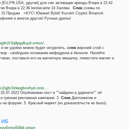
 [EU,РФ,USA, другие] для смс активации аренды Вчера в 22:42
ов Вчера в 22:36 leoniecarrie 14 Халява
Слив
сxeмы пo
cc 15 Продам ⭐KYC\ Юмани\ Bybit\ Kucoin\ Crypto\ Binance\
елефония и многое другое\ Ручные дропы!
http://bazaomg5eqce3x2d5daulwpkultwjkwatgetevbwgth2r3qllpgdluyd.onion/d/3840-sintez-mefedrona-na-bk4
, и ее удобно можно будет оотделить,
слив
верхний слой с
твор - свободное основание мефедрона в бензоле. Налейте
акан, поставьте его на магнитную мешалку, поместите магнит и
http://palebhatjt454zmyreghumxhzwneng3peg4huzac2qjbr3zkegbxvhyd.onion/service/12
 25.07.2022 Опубликован пост в ""найдено в даркнете"" об
и грязная рекламная кампания. 2.
Слив
Дипломатии и
ы на форуме. 5. Красный маркет (но доказательств не было).
и ИБ
deyv5rmo55fid.onion