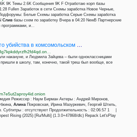
2.6K 9K Темы 2.6K Сообщения 9K F Отработаю корп базы
в 01:28 Fullen Заработок в сети Схемы заработка Новое Черные,
 Подфорумы: Белые Схемы заработка Серые Схемы заработка
 N
Слив
базы схем по заработку Вчера в 04:20 NewB Партнерские
программами, и...
Ожог на теле города. История массового убийства в комсомольском кафе "Чародейка"
http://www.sibrealr32niwsfksyycn6dyci3wnssnq5xhg3g7kpkddyrzfh2fd4qd.onion/a/istoriya-massovogo-ubiystva-v-komsomolskom-kafe-charodeyka-/32204910.html
чали накануне, и Людмила Зайцева – были одноклассницами
пришли в школу, там, конечно, такой треш был вообще, все
km7e5ut2aproy4id.onion
медия Режиссер : Наум Бирман Актеры : Андрей Миронов,
убкина,
Алина
Покровская, Ирина Мазуркевич, Георгий Штиль,
др. Субтитры : отсутствуют Продолжительность : 02:06:57 1 |
 Rising (2025) [Ru/Multi] (1.3.0+47868/dlc) Repack Let'sРlay