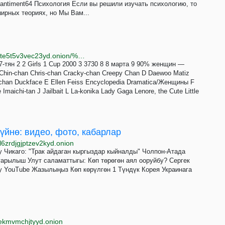
 antiment64 Психология Если вы решили изучать психологию, то
ирных теориях, но Мы Вам...
http://p4ki2fawgxocgnulzu2kzn7xa7txnjyc4ybhqriz3hte5t5v3vec23yd.onion/%D0%9A%D0%B0%D1%82%D0%B5%D0%B3%D0%BE%D1%80%D0%B8%D1%8F:%D0%A1%D0%B0%D0%BC%D0%BA%D0%B8
-тян 2 2 Girls 1 Cup 2000 3 3730 8 8 марта 9 90% женщин —
Chin-chan Chris-chan Cracky-chan Creepy Chan D Daewoo Matiz
ted-chan Duckface E Ellen Feiss Encyclopedia Dramatica/Женщины F
ichi-tan J Jailbait L La-konika Lady Gaga Lenore, the Cute Little
үйнө: видео, фото, кабарлар
l6zrdjgjptzev2kyd.onion
 Чикаго: "Трак айдаган кыргыздар кыйналды" Чолпон-Атада
рылыш Улут саламаттыгы: Көп төрөгөн аял ооруйбу? Сергек
 YouTube Жазылыңыз Көп көрүлгөн 1 Түндүк Корея Украинага
5ekmvmchjtyyd.onion