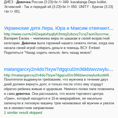
ДИЕЗ -
Девочка
России (3:23)<br /> 049. kavabanga Depo kolibri,
Эсчевский - Так и передай ей (3:23)<br /> 050. UNITY - Братик (3:23)
<br /> 051.
Украинские дети Лера, Юра и Максим отвечают, хотят ли они жить на родине, когда вырастут
http://www.currtv242aqatxhyqfyh3mtq2ubzxz7crvj7aon3zccrnwatc5gugvqd.onion/a/32201375.html
Валерия Ежова – чемпионка мира по шашкам в своей возрастной
категории.
Девочка
была героиней нашего сюжета летом, когда она
начала своей игрой собирать деньги в помощь ВСУ. Embed
Поделиться "Назад ходить нельзя, бить назад можно".
matangarcxy2n4do7txyw7dgqcul2m36kbiwvzwylusfuztti4l6ljad.onion | Новость - Похищение в...
http://matangarcxy2n4do7txyw7dgqcul2m36kbiwvzwylusfuztti4l6ljad.onion/news-107.html
Похитители выдвинули требование, что мужчина в течении двух
дней должен вернуть долг, и только после этого ему отдадут
обратно ребенка живым и здоровым. Немного позже папе позвонила
и сама
девочка
. Она рассказала, что возле торгового центра
«Грин», который находится в 15-м микрорайоне, ее насильно
запихнули в легковую машину трое незнакомых ей мужчин и увезли
ее в неизвестном направлении.
1 similar result skipped