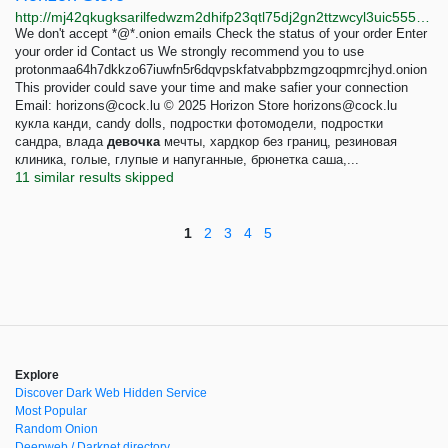
http://mj42qkugksarilfedwzm2dhifp23qtl75dj2gn2ttzwcyl3uic555vqd.onion/orderstatus
We don't accept *@*.onion emails Check the status of your order Enter
your order id Contact us We strongly recommend you to use
protonmaa64h7dkkzo67iuwfn5r6dqvpskfatvabpbzmgzoqpmrcjhyd.onion
This provider could save your time and make safier your connection
Email:
horizons@cock.lu
© 2025 Horizon Store
horizons@cock.lu
кукла канди, candy dolls, подростки фотомодели, подростки
сандра, влада
девочка
мечты, хардкор без границ, резиновая
клиника, голые, глупые и напуганные, брюнетка саша,...
11 similar results skipped
1
2
3
4
5
Explore
Discover Dark Web Hidden Service
Most Popular
Random Onion
Deepweb / Darknet directory