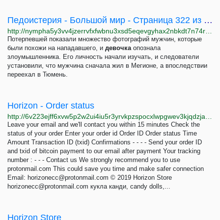
Педоистерия - Большой мир - Страница 322 из 444 - Нимфетомания
http://nympha5y3vv4jzerrvfxfwbnu3xsd5eqevgyhax2nbkdt7n74rap2xyd.onion/viewtopic.php?p=277345
Потерпевшей показали множество фотографий мужчин, которые
были похожи на нападавшего, и
девочка
опознала
злоумышленника. Его личность начали изучать, и следователи
установили, что мужчина сначала жил в Мегионе, а впоследствии
переехал в Тюмень.
Horizon - Order status
http://6v223ejff6xvw5p2w2ui4iu5r3yrvkpzspocxlwpgwev3kjqdzjajlqd.onion/order-status.html
Leave your email and we'll contact you within 15 minutes Check the
status of your order Enter your order id Order ID Order status Time
Amount Transaction ID (txid) Confirmations - - - - Send your order ID
and txid of bitcoin payment to our email after payment Your tracking
number : - - - Contact us We strongly recommend you to use
protonmail.com This could save you time and make safer connection
Email:
horizonecc@protonmail.com
© 2019 Horizon Store
horizonecc@protonmail.com
кукла канди, candy dolls,...
Horizon Store