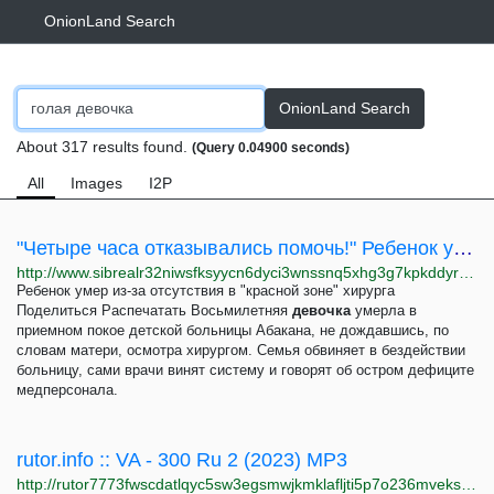
OnionLand Search
OnionLand Search
About 317 results found.
(Query 0.04900 seconds)
All
Images
I2P
"Четыре часа отказывались помочь!" Ребенок умер из-за отсутствия в "красной зоне" хирурга
http://www.sibrealr32niwsfksyycn6dyci3wnssnq5xhg3g7kpkddyrzfh2fd4qd.onion/a/rebenok-umer-iz-za-otsutstviya-v-krasnoy-zone-hirurga/31562672.html
Ребенок умер из-за отсутствия в "красной зоне" хирурга
Поделиться Распечатать Восьмилетняя
девочка
умерла в
приемном покое детской больницы Абакана, не дождавшись, по
словам матери, осмотра хирургом. Семья обвиняет в бездействии
больницу, сами врачи винят систему и говорят об остром дефиците
медперсонала.
rutor.info :: VA - 300 Ru 2 (2023) MP3
http://rutor7773fwscdatlqyc5sw3egsmwjkmklafljti5p7o236mveks3rid.onion/torrent/905858/va-300-ru-2-2023-mp3