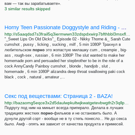
вам — так вы зарабатываете».
3 similar results skipped
Horny Teen Passionate Doggystyle and Riding - Orgasm ... - VidBox
http://s5aaqdsd7s3frail5q3iermwwn33zdspdxwirp7bfthbbl3msxfl3tid.onion/vid/2625024
"_Sweet Lips On Old Dicks"_ Episode 02 - Nikky Thorne &_ Sarah Cute
cumshot , pussy , licking , sucking , milf , 5 min 1080P Трахнул в
любительском
порно
это жопастую милашку cum , creampie , big-
ass , rough-sex , russian , 6 min 1080P The slut wanted to make her
homemade porn and persuaded her stepbrother to be in the role of a
cock AnnyCandy Painboy cumshot , blonde , handjob , slut ,
homemade , 6 min 1080P alizandra deep throat swallowing paki cock
black , cock , natural , amateur ,...
Секс под веществами: Страница 2 - BAZA!
http://bazaomg5eqce3x2d5daulwpkultwjkwatgetevbwgth2r3qllpgdluyd.onion/d/673-seks-pod-veschestvami?page=2
Подругу под ним на миньет всегда приперало. Делала в лучших
традициях жестких
порно
-фильмов и не остановить было. А
дунули другой сорт - вообще не в ту степь понесло... Не до секса
было. Амф - опять же зависит от качества продукта и примесей.