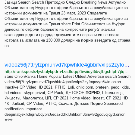
Јазици Search Search Претходно Следно Breaking News Актуелно
Обвинителот од Њујорк го отфрли барањето на републиканците за
истражни документи на Трамп 23 март, 2023 Споделете
Обвинителот од Њујорк го отфрли барањето на републиканците за
истражни документи на Трамп share Print Обвинителот на Њујорк
денеска го отфрли барањето на конгресните републикански
законодавци да ги предаде документите поврзани со неговата
истрага за исплата на 130.000 долари на
порно
ѕвездата од страна
на...
videoz56j7ttrylzpmurivd7kpwhkfe4gbbifvxlps2zyfoqavyn6wid.onion Traffic ranking
http://rankspeslx4jwbalykpdrn4zsdfuqq25wiioy3ibvjlbgshfph7jtqad.onion/videoz56j7ttrylzpmurivd7kpwhkfe4gbbifvxlps2zyfoqavyn6wid.onion
stars OnionRanks Home Popular Latest Oldest Advertise search Search
videoz56j7ttrylzpmurivd7kpwhkfe4gbbifvxlps2zyfoqavyn6wid.onion
Inactive CP Video HD 2021, PTHC, Loli, child porn, preteen, pedo, kids,
hd videos, skype privat, CP Pack, ДЕТСКОЕ
ПОРНО
, Школьницы,
Инцесты, Малолетки, ЦП, CP 2021 Home video, Incest, CP 2021 HD
4K, Jailbait, CP Video, PTHC, Скачать Детское
Порно
Sponsored
notification_important
deepmabjekfxhqrrwbqvprc6eqa7ddlxl3nhkqm3tinwfv2gcq5qiqyd.onion
⭐⭐⭐...