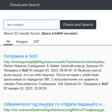
OnionLand Search
OnionLand Search
About 32 results found.
(Query 0.04800 seconds)
All
Images
I2P
Поправки в ЗоО
http://oniongunutp6jfdhkgvsaucuunp4b7kqmbeeo5nxbxtnfxptlaxotmid.onion/index.php?topic=237.msg1944;topicseen
Hisher Новичок Сообщения: 6 Jabber:
hisher@xmpp.jp
Записан От:
Поправки в
ЗоО
#1 января 03, 2023, 04:00 Вт. В Ижевске уже ко
всем зашли, кто на себя покупал. После истории с убийством
школьников из переделок ПМ. 2 пользователям это нравится.
volodya Пользователь Сообщения: 104 Записан От: Поправки в
ЗоО
#2 января 10, 2023, 15:00 Вт.
Обвинителот од Њујорк го отфрли барањето на републиканците за истражни документи на Трамп
http://mk.voanews5aitmne6gs2btokcacixclgfl43cv27sirgbauyyjylwpdtqd.onion/a/%D0%BE%D0%B1%D0%B2%D0%B8%D0%BD%D0%B8%D1%82%D0%B5%D0%BB%D0%BE%D1%82-%D0%BE%D0%B4-%D1%9A%D1%83%D1%98%D0%BE%D1%80%D0%BA-%D0%B3%D0%BE-%D0%BE%D1%82%D1%84%D1%80%D0%BB%D0%B8-%D0%B1%D0%B0%D1%80%D0%B0%D1%9A%D0%B5%D1%82%D0%BE-%D0%BD%D0%B0-%D1%80%D0%B5%D0%BF%D1%83%D0%B1%D0%BB%D0%B8%D0%BA%D0%B0%D0%BD%D1%86%D0%B8%D1%82%D0%B5-%D0%B7%D0%B0-%D0%B8%D1%81%D1%82%D1%80%D0%B0%D0%B6%D0%BD%D0%B8-%D0%B4%D0%BE%D0%BA%D1%83%D0%BC%D0%B5%D0%BD%D1%82%D0%B8-%D0%BD%D0%B0-%D1%82%D1%80%D0%B0%D0%BC%D0%BF/7018857.html