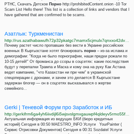
PTHC, Скачать Детское
Порно
http://prohibitedСontent.onion -10 Tor
Scam List Hello there! This list is a collection of links and vendors that I
have gathered that are confirmed to be scams.
Азатлык: Туркменистан
http://rus.azathabawufh72p32pkatgc7mamx5cjmulx7qnxxo42dvmib2wsndrqd.onion
Почему растет число пропавших без вести в Украине российских
военных В Кыргызстане хотят блокировать
порно
– из-за ислама и
демографии: "Когда не было порнографии, наши предки рожали по
10-15 детей!" От броманса до ссоры в соцсетях: какие последствия
будут у перепалки Трампа и Маска и кому она на руку Как Астана
ведет кампанию, "что Казахстан ни при чем" в украинской
спецоперации с дронами, и зачем это делается В Кыргызстане
задержан блогер — он в соцсетях высказывался о жертве
семейного...
Gerki | Теневой Форум про Заработок и ИБ
http://gerkifrm6ga4yh6iivdijl6i5wjsvslgmxgauwpf4qldeyv5rmo55fid.onion
Актуальная информация из ведущих БКИ (бюро кредитных
историй) Сегодня в 00:50 MAESTRO_INFO Услуги YourPainter (
Сервис Отрисовки Документов) Сегодня в 00:31 Sozdatel Услуги