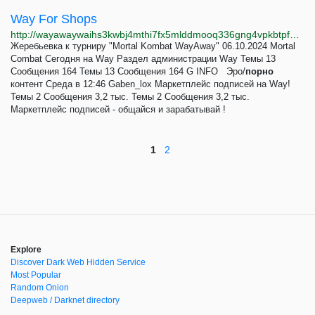
Way For Shops
http://wayawaywaihs3kwbj4mthi7fx5mlddmooq336gng4vpkbtpfekneikqd.onion
Жеребьевка к турниру "Mortal Kombat WayAway" 06.10.2024 Mortal
Combat Сегодня на Way Раздел администрации Way Темы 13
Сообщения 164 Темы 13 Сообщения 164 G INFO Эро/
порно
контент Среда в 12:46 Gaben_lox Маркетплейс подписей на Way!
Темы 2 Сообщения 3,2 тыс. Темы 2 Сообщения 3,2 тыс.
Маркетплейс подписей - общайся и зарабатывай !
1
2
Explore
Discover Dark Web Hidden Service
Most Popular
Random Onion
Deepweb / Darknet directory