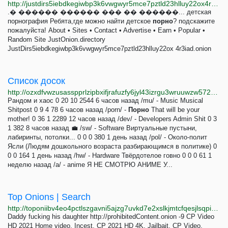
http://justdirs5iebdkegiwbp3k6vwgwyr5mce7pztld23hlluy22ox4r3iad.onion/site/mir-lyubvi-i-detstva-the-front-page
.� ������ ������ ��� �� ������... детская
порнография Ребята,где можно найти детское
порно
? подскажите
пожалуйста! About • Sites • Contact • Advertise • Earn • Popular •
Random Site JustOnion.directory
JustDirs5iebdkegiwbp3k6vwgwyr5mce7pztld23hlluy22ox 4r3iad.onion
Список досок
http://ozxdfvwzusasspprlzipbxifjrafuzfy6jyl43izrgu3wruuwzw572qd.onion/boards.html
Рандом и хаос 0 20 10 2544 6 часов назад /mu/ - Music Musical
Shitpost 0 9 4 78 6 часов назад /porn/ -
Порно
That will be your
mother! 0 36 1 2289 12 часов назад /dev/ - Developers Admin Shit 0 3
1 382 8 часов назад 💼 /sw/ - Software Виртуальные пустыни,
лабиринты, потолки... 0 0 0 380 1 день назад /pol/ - Около-полит
Ясли (Людям дошкольного возраста разбирающимся в политике) 0
0 0 164 1 день назад /hw/ - Hardware Твёрдотелое говно 0 0 0 61 1
неделю назад /a/ - anime Я НЕ СМОТРЮ АНИМЕ У...
Top Onions | Search
http://toponiibv4eo4pctlszgavni5ajzg7uvkd7e2xslkjmtcfqesjlsqpid.onion/search.php?s=cp&page=6
Daddy fucking his daughter http://prohibitedСontent.onion -9 CP Video
HD 2021 Home video, Incest, CP 2021 HD 4K, Jailbait, CP Video,