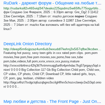
RuDark - даркнет форум - Общение на любые темы
http://rudarksill2v465viql347deako225qsdmz5w65ffu775ogyrbfoosad.onion/cgi-bin/rudark/YaBB.pl?board=bla
фри Создано 1ое Февраля, 2025 :: 6:33pm автор: Gre_Og2 3 11412
13ое Сентября, 2025 :: 7:18am от: mazko детское
порно
Создано
3ое Мая, 2025 :: 2:00pm автор: cursedexe 3 11987 13ое Сентября,
2025 :: 7:14am от: mazko Как взломать wifi без wifi адаптера на kali
linux?
DeepLink Onion Directory
http://deepl5m6ojpzaz4um6ub3wxuddl7kehnj3x5i57qfbe3kcdwxzrzi5qd.onion?p=MQ==
Featuring hot pussy, sexy teen girls in xxx rated porn clips. porn,porn
movies,free porn,free porn movies,sex,porno,free sex,tube
porn,tube,videos,full porn,xxnx,xnxxx,xxx,pussy,mature
http://xnxxshb4nrxz42hj3tl7fviimmsajg5a4fo4pmhdac7kg57prgayy5qd.o
nion/ 0 0 0 0 Big Collection 117 Gb Big Collection Child porn, Child sex,
CP video, CP photo, Child CP, Download CP, little naked girls, boys,
CP, porn, gay, lesbian, children video
http://bigco4hzt7txdgctq6uzqbgno3scilgl4fhrx5chozvcbeejv2w2i3qd.onio
n/ 0 0 0 0...
Мир любви и детства - The Front Page - Just Onion