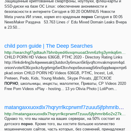
Защищенные криптованные смартфоны, ноутбуки, флеш-карты и
SSD-диски на базе ОС Linux: обеспечение анонимности и
безопасности в интернете Сегодня в 00:20 DOMINUS Новости
Meta учила ИИ этике, кормя его краденым
порно
Сегодня в 00:05
NewsMaker Раздача 53.763 Lines ☄️ Edu Mixed Domain Leaks Вчера
в 23:50...
child porn guide | The Deep Searches
http://searchgf7gdtauh7bhnbyed4ivxqmuoat3nm6zfrg3ymkq6mtnpye3ad.onion/search?q=child%20porn%20guide
CHILD PORN HD Videos 636GB, PTHC 2020 - Directory Rating Links
http://linkdir4ng3s4qwwwsaktj3utdsn3y6muxn5k6jvqftcmvakmqrom4qd.
onion/vote/636cpxikz4ygrbmjp5e43txvhops6euswag5i6no5qqdwapxmje6
pkad.onion CHILD PORN HD Videos 636GB, PTHC, Incest, Loli,
Preteen, Pedo, Kids, Young Models, Skype Privats, ДЕТСКОЕ
ПОРНО
, школьницы, инцесты, малолетки, Приваты, CP Videos 2020
Free Porn Videos xPlay - hosting... 13 yo Olivia Photo | LoliPorn...
matangaxxuoxdlx7hqryrrlkcprwmf7zuuu5jfphmrib6o2x27kkimyd.onion | Новость - Хакеры Anonymous...
http://matangaxxuoxdlx7hqryrrlkcprwmf7zuuu5jfphmrib6o2x27kkimyd.onion/news-125.html
Однако то, что мы нашли на ваших серверах, на 50% состоит из
детского
порно
. Кроме того, вы хостите большое количество
мошеннических сайтов, часть которых, без сомнений, принадлежат