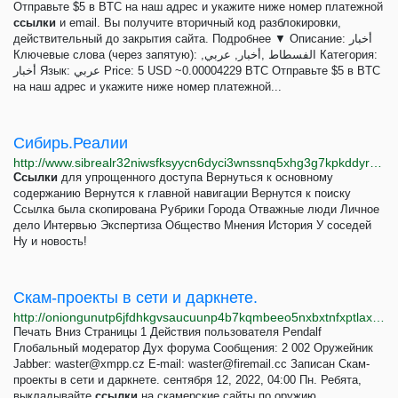
Отправьте $5 в BTC на наш адрес и укажите ниже номер платежной
ссылки
и email. Вы получите вторичный код разблокировки,
действительный до закрытия сайта. Подробнее ▼ Описание: أخبار
Ключевые слова (через запятую): ,الفسطاط ,أخبار, عربي Категория:
أخبار Язык: عربي Price: 5 USD ~0.00004229 BTC Отправьте $5 в BTC
на наш адрес и укажите ниже номер платежной...
Сибирь.Реалии
http://www.sibrealr32niwsfksyycn6dyci3wnssnq5xhg3g7kpkddyrzfh2fd4qd.onion
Ссылки
для упрощенного доступа Вернуться к основному
содержанию Вернутся к главной навигации Вернутся к поиску
Ссылка была скопирована Рубрики Города Отважные люди Личное
дело Интервью Экспертиза Общество Мнения История У соседей
Ну и новость!
Скам-проекты в сети и даркнете.
http://oniongunutp6jfdhkgvsaucuunp4b7kqmbeeo5nxbxtnfxptlaxotmid.onion/index.php?topic=189.0;prev_next=prev
Печать Вниз Страницы 1 Действия пользователя Pendalf
Глобальный модератор Дух форума Сообщения: 2 002 Оружейник
Jabber:
waster@xmpp.cz
E-mail:
waster@firemail.cc
Записан Скам-
проекты в сети и даркнете. сентября 12, 2022, 04:00 Пн. Ребята,
выкладывайте
ссылки
на скамерские сайты по оружию.