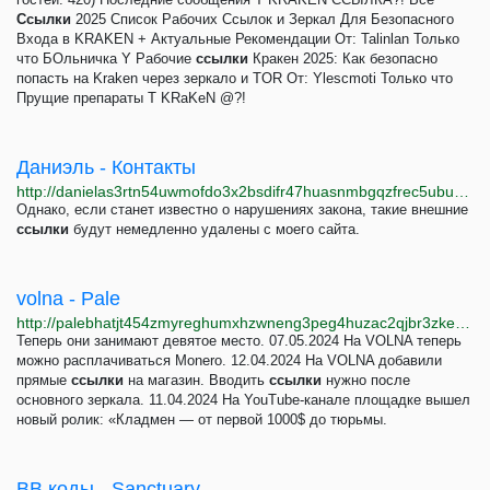
Ссылки
2025 Список Рабочих Ссылок и Зеркал Для Безопасного
Входа в KRAKEN + Актуальные Рекомендации От: Talinlan Только
что БОльничка Y Рабочие
ссылки
Кракен 2025: Как безопасно
попасть на Kraken через зеркало и TOR От: Ylescmoti Только что
Прущие препараты T KRaKeN @?!
Даниэль - Контакты
http://danielas3rtn54uwmofdo3x2bsdifr47huasnmbgqzfrec5ubupvtpid.onion/imprint.php?lang=ru
Однако, если станет известно о нарушениях закона, такие внешние
ссылки
будут немедленно удалены с моего сайта.
volna - Pale
http://palebhatjt454zmyreghumxhzwneng3peg4huzac2qjbr3zkegbxvhyd.onion/service/10
Теперь они занимают девятое место. 07.05.2024 На VOLNA теперь
можно расплачиваться Monero. 12.04.2024 На VOLNA добавили
прямые
ссылки
на магазин. Вводить
ссылки
нужно после
основного зеркала. 11.04.2024 На YouTube-канале площадке вышел
новый ролик: «Кладмен — от первой 1000$ до тюрьмы.
BB коды - Sanctuary