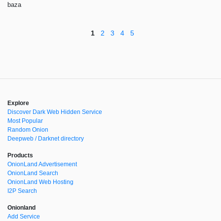
baza
1
2
3
4
5
Explore
Discover Dark Web Hidden Service
Most Popular
Random Onion
Deepweb / Darknet directory
Products
OnionLand Advertisement
OnionLand Search
OnionLand Web Hosting
I2P Search
Onionland
Add Service