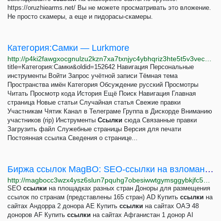
https://oruzhiearms.net/ Вы не можете просматривать это вложение.
Не просто скамеры, а еще и пидорасы-скамеры.
Категория:Самки — Lurkmore
http://p4ki2fawgxocgnulzu2kzn7xa7txnjyc4ybhqriz3hte5t5v3vec23yd.onion/%D0%9A%D0%B0%D1%82%D0%B5%D0%B3%D0%BE%D1%80%D0%B8%D1%8F:%D0%A1%D0%B0%D0%BC%D0%BA%D0%B8
title=Категория:Самки&oldid=152642 Навигация Персональные
инструменты Войти Запрос учётной записи Тёмная тема
Пространства имён Категория Обсуждение русский Просмотры
Читать Просмотр кода История Ещё Поиск Навигация Главная
страница Новые статьи Случайная статья Свежие правки
Участникам Чятик Канал в Телеграме Группа в Дискорде Вниманию
участников (rip) Инструменты
Ссылки
сюда Связанные правки
Загрузить файл Служебные страницы Версия для печати
Постоянная ссылка Сведения о странице...
Биржа ссылок MagBO: SEO-ссылки на взломанных сайтах
http://magbocc3wzx4ysz6slun7pquhg7obesiwwtgymsggybkjfc53lav2pyd.onion/about/links
SEO
ссылки
на площадках разных стран Доноры для размещения
ссылок по странам (представлены 165 стран) AD Купить
ссылки
на
сайтах Андорра 2 донора AE Купить
ссылки
на сайтах ОАЭ 48
доноров AF Купить
ссылки
на сайтах Афганистан 1 донор AI