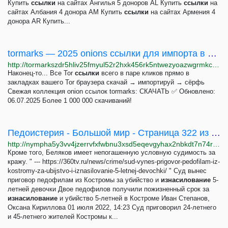
Купить
ссылки
на сайтах Ангилья 5 доноров AL Купить
ссылки
на
сайтах Албания 4 донора AM Купить
ссылки
на сайтах Армения 4
донора AR Купить...
tormarks — 2025 onions ссылки для импорта в Tor браузер!
http://tormarkszdr5hliv25fmyul52r2hxk456rk5ntwezyoazwgrmkcihoad.onion
Наконец-то... Все Tor
ссылки
всего в паре кликов прямо в
закладках вашего Tor браузера скачай → импортируй → сёрфь
Свежая коллекция onion ссылок tormarks: СКАЧАТЬ ✅ Обновлено:
06.07.2025 Более 1 000 000 скачиваний!
Педоистерия - Большой мир - Страница 322 из 444 - Нимфетомания
http://nympha5y3vv4jzerrvfxfwbnu3xsd5eqevgyhax2nbkdt7n74rap2xyd.onion/viewtopic.php?p=277345
Кроме того, Беляков имеет непогашенную условную судимость за
кражу. " --- https://360tv.ru/news/crime/sud-vynes-prigovor-pedofilam-iz-
kostromy-za-ubijstvo-i-iznasilovanie-5-letnej-devochki/ " Суд вынес
приговор педофилам из Костромы за убийство и
изнасилование
5-
летней девочки Двое педофилов получили пожизненный срок за
изнасилование
и убийство 5-летней в Костроме Иван Степанов,
Оксана Кириллова 01 июля 2022, 14:23 Суд приговорил 24-летнего
и 45-летнего жителей Костромы к...