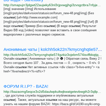
http://smapujrr3jdgwt22aujwky63nl3rjpxwgjhgi3zvsgctbra7nfyje2id.onion/misc.php?do=bbcode
[img] значение [/img] Использование
[img]/cpstyles/darkvision/statusicon/forum_new-48.png[/img] (Без
ссылки
) [url=http://www.example.com]
[img]/cpstyles/darkvision/statusicon/forum_new-48.png[/img] [/url] (В
виде
ссылки
) Пример (Без
ссылки
) (В виде
ссылки
) Результат
Видео BB код [video] позволяет вам вставить в свои сообщения
видеоролики с различных видео сервисов.
Анонимные чаты | kolchh5ok22n7kmycnghqtie574gzkiz3ojebm574isvlfbkqtjqvdyd.onion
http://kolchh5ok22n7kmycnghqtie574gzkiz3ojebm574isvlfbkqtjqvdyd.onion/chat
Онлайн
ссылки
| Анонимные чаты | 🎻 🌚 | Обратная связь Вижу 2 !
Всего сегодня было 107 . За день постов — 0 , скорость ~ 0 п/ч. 0
Онлайн
ссылки
Нет активных ссылок <div class="b-live-entry"> <a
href="/live/redirect/<%=id%>?
ФОРУМ R.I.P? - BAZA!
http://bazaomg5eqce3x2d5daulwpkultwjkwatgetevbwgth2r3qllpgdluyd.onion/d/16995-forum-rip/2
, где доступна служба поддержки и опубликованы актуальные
ссылки
). Также, актуальные
ссылки
на наш ресурс, вы можете
узнать на нашем форуме BAZA!: https://baza.gl/d/14190-ssylki-omg-