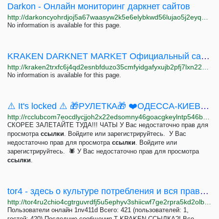
Darkon - Онлайн мониторинг даркнет сайтов
http://darkoncyohrdjoj5a67waasyw2k5e6elybkwd56lujao5j2eyq7opkqd.onion
No information is available for this page.
KRAKEN DARKNET MARKET Официальный сайт КРАКЕН даркнет маркет ссылка
http://kraken2trxfc6j4qd2esnbfduzo35cmfyidgafyxujb2pfj7lxn22kyd.onion
No information is available for this page.
⚠️ It's locked ⚠️ 🎁РУЛЕТКА🎁 ❤️ОДЕССА-КИЕВ❤️ 💀BANCHER420💀 | Страница 12 | RCClub
http://rcclubcom7eocdlycjjoh2x22edsomny46goacgkeylntp546bekxyad.onion/threads/its-locked-ruletka-odessa-kiev-bancher420.71225/page-12
СКОРЕЕ ЗАЛЕТАЙТЕ ТУДА!!! ЧАТЫ У Вас недостаточно прав для
просмотра
ссылки
. Войдите или зарегистрируйтесь. ️ У Вас
недостаточно прав для просмотра
ссылки
. Войдите или
зарегистрируйтесь. ️ 🕷 У Вас недостаточно прав для просмотра
ссылки
.
tor4 - здесь о культуре потребления и вся правда о наркотиках!
http://tor4ru2chio4cgtrguvrdfj5u5ephyv3shiicwf7ge2rpra5kd2olbyd.onion
Пользователи онлайн 1nv411d Всего: 421 (пользователей: 1,
гостей: 420) Последние сообщения T KRAKEN ССЫЛКА?! Все