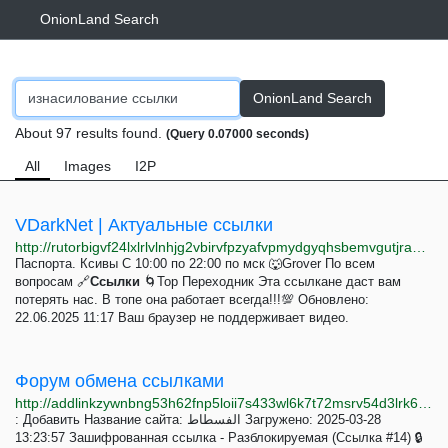
OnionLand Search
OnionLand Search
About 97 results found.
(Query 0.07000 seconds)
All
Images
I2P
VDarkNet | Актуальные ссылки
http://rutorbigvf24lxlrlvlnhjg2vbirvfpzyafvpmydgyqhsbemvgutjrad.onion
Паспорта. Ксивы С 10:00 по 22:00 по мск 🐺Grover По всем
вопросам 🔗
Ссылки
🌀Тор Переходник Эта ссылкане даст вам
потерять нас. В топе она работает всегда!!!💯 Обновлено:
22.06.2025 11:17 Ваш браузер не поддерживает видео.
Форум обмена ссылками
http://addlinkzywnbng53h62fnp5loii7s433wl6k7t72msrv54d3lrk6cvid.onion?lang=ru&theme=light
: Добавить Название сайта: الفسطاط Загружено: 2025-03-28
13:23:57 Зашифрованная ссылка - Разблокируемая (Ссылка #14) 🔒