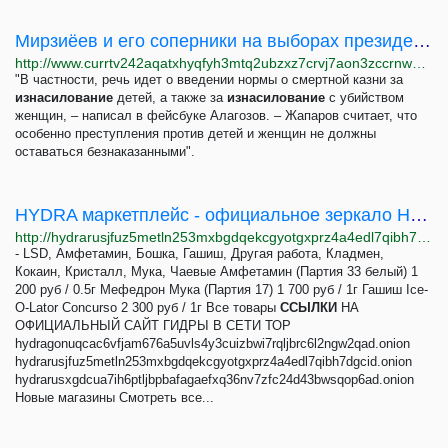
Мирзиёев и его соперники на выборах президента Узбекистана. Кто они и почему соперничество...
http://www.currtv242aqatxhyqfyh3mtq2ubzxz7crvj7aon3zccrnwatc5gugvqd.onion/a/v-uzbekistane-lish-raz-na-vyborah-prezidenta-kandidatu-ot-vlasti-protivostoyala-oppozitsiya-vot-kak-eto-bylo/31524399.html
"В частности, речь идет о введении нормы о смертной казни за
изнасилование
детей, а также за
изнасилование
с убийством
женщин, – написал в фейсбуке Алагозов. – Жапаров считает, что
особенно преступления против детей и женщин не должны
оставаться безнаказанными".
HYDRA маркетплейс - официальное зеркало Новая Гидра. Ссылка на новую Гидру. Вы не робот?
http://hydrarusjfuz5metln253mxbgdqekcgyotgxprz4a4edl7qibh7dgcid.onion
- LSD, Амфетамин, Бошка, Гашиш, Другая работа, Кладмен,
Кокаин, Кристалл, Мука, Чаевые Амфетамин (Партия 33 белый) 1
200 руб / 0.5г Мефедрон Мука (Партия 17) 1 700 руб / 1г Гашиш Ice-
O-Lator Concurso 2 300 руб / 1г Все товары
ССЫЛКИ
НА
ОФИЦИАЛЬНЫЙ САЙТ ГИДРЫ В СЕТИ ТОР
hydragonuqcac6vfjam676a5uvls4y3cuizbwi7rqljbrc6l2ngw2qad.onion
hydrarusjfuz5metln253mxbgdqekcgyotgxprz4a4edl7qibh7dgcid.onion
hydrarusxgdcua7ih6ptljbpbafagaefxq36nv7zfc24d43bwsqop6ad.onion
Новые магазины Смотреть все...