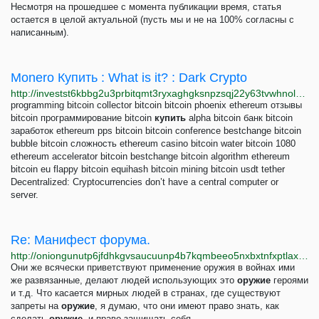
Несмотря на прошедшее с момента публикации время, статья
остается в целой актуальной (пусть мы и не на 100% согласны с
написанным).
Monero Купить : What is it? : Dark Crypto
http://investst6kbbg2u3prbitqmt3ryxaghgksnpzsqj22y63tvwhnolgrad.onion/bitcoin-go/index28.html
programming bitcoin collector bitcoin bitcoin phoenix ethereum отзывы
bitcoin программирование bitcoin
купить
alpha bitcoin банк bitcoin
заработок ethereum pps bitcoin bitcoin conference bestchange bitcoin
bubble bitcoin сложность ethereum casino bitcoin water bitcoin 1080
ethereum accelerator bitcoin bestchange bitcoin algorithm ethereum
bitcoin eu flappy bitcoin equihash bitcoin mining bitcoin usdt tether
Decentralized: Cryptocurrencies don’t have a central computer or
server.
Re: Манифест форума.
http://oniongunutp6jfdhkgvsaucuunp4b7kqmbeeo5nxbxtnfxptlaxotmid.onion/index.php?topic=36.msg1613;topicseen
Они же всячески приветствуют применение оружия в войнах ими
же развязанные, делают людей использующих это
оружие
героями
и т.д. Что касается мирных людей в странах, где существуют
запреты на
оружие
, я думаю, что они имеют право знать, как
сделать
оружие
, и право защищать себя.