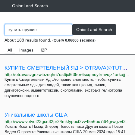
OnionLand Search
OnionLand Search
About 188 results found.
(Query 0.06000 seconds)
All
Images
I2P
КУПИТЬ СМЕРТЕЛЬНЫЙ ЯД >
OTRAVA@TUTA.COM
http://otravasvgnzwibzeqhri7us6jxf635or6sxqmoyfrmvujz4arkajjdyd.onion
Купить
Смертельный Яд Это правильное место, чтобы
купить
смертельные яды для людей, такие как цианид, рицин,
дигитотоксин, аманитотоксин, скополамин, экстракт гелиотропа
опушечноплодного.
Уникальные школы США
http://www.votvot23gcn32pr24mkfypuct2vv45n6uu7i64grwgzvt3wcfefwo3ad.onion/a/32953992.html
Искать Искать Назад Вперед Новость часа Другая школа Новое
Видео О проекте Уникальные школы США 20 мая 2024 года 15:41