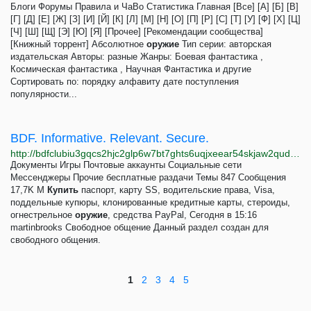
Блоги Форумы Правила и ЧаВо Статистика Главная [Все] [А] [Б] [В]
[Г] [Д] [Е] [Ж] [З] [И] [Й] [К] [Л] [М] [Н] [О] [П] [Р] [С] [Т] [У] [Ф] [Х] [Ц]
[Ч] [Ш] [Щ] [Э] [Ю] [Я] [Прочее] [Рекомендации сообщества]
[Книжный торрент] Абсолютное
оружие
Тип серии: авторская
издательская Авторы: разные Жанры: Боевая фантастика ,
Космическая фантастика , Научная Фантастика и другие
Сортировать по: порядку алфавиту дате поступления
популярности...
BDF. Informative. Relevant. Secure.
http://bdfclubiu3gqcs2hjc2glp6w7bt7ghts6uqjxeear54skjaw2qudjwad.onion
Документы Игры Почтовые аккаунты Социальные сети
Мессенджеры Прочие бесплатные раздачи Темы 847 Сообщения
17,7K M
Купить
паспорт, карту SS, водительские права, Visa,
поддельные купюры, клонированные кредитные карты, стероиды,
огнестрельное
оружие
, средства PayPal, Сегодня в 15:16
martinbrooks Свободное общение Данный раздел создан для
свободного общения.
1
2
3
4
5