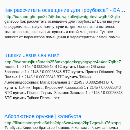
Как рассчитать освещение для гроубокса? - BAZA!
http://bazaomg5eqce3x2d5daulwpkultwjkwatgetevbwgth2r3qllpgdluyd.onion/d/2447-kak-rasschitat-osveschenie-dlya-grouboksa
gans666 Как рассчитать освещение для гроубокса? Если вы уже
определились, какую лампу
купить
для конопли, то осталось
только понять, сколько их
купить
и какой мощности. Тут все
зависит от параметров помещения и характеристик самой лампы.
Шишки Jesus OG Kush
http://hydrarusjfuz5metln253mxbgdqekcgyotgxprz4a4edl7qibh7dgcid.onion/product/8117
Белое 1 г 2145 / 0.00025843 BTC
купить
Прикоп Обнинск:
Заовражье 1 г 2145 / 0.00025843 BTC
купить
Прикоп Обнинск: Тур-
Поляна 1 г 2145 / 0.00025843 BTC
купить
Тайник
Железнодорожный: Магистральная 1 г 2145 / 0.00025843 BTC
купить
Тайник Пермь: Кировский Кировский 1 г 2145 / 0.00025843
BTC
купить
Прикоп Пермь: Закамск Закамск 1 г 2145 / 0.00025843
BTC
купить
Тайник Пермь: ост.
Абсолютное оружие | Флибуста
http://flibustaongezhld6dibs2dps6vm4nvqg2kp7vgowbu76tzopgnhazqd.onion/sequence/10567
Флибуста Книжное братство Помощь и контакты Книжная полка