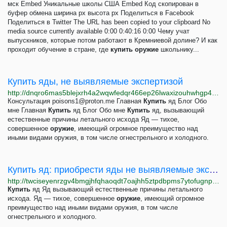
мск Embed Уникальные школы США Embed Код скопирован в
буфер обмена ширина px высота px Поделиться в Facebook
Поделиться в Twitter The URL has been copied to your clipboard No
media source currently available 0:00 0:40:16 0:00 Чему учат
выпускников, которые потом работают в Кремниевой долине? И как
проходит обучение в стране, где
купить
оружие
школьнику...
Купить яды, не выявляемые экспертизой
http://dnqro6mas5blejxrh4a2wqwfedqr466ep26lwaxizouhwhgp4ztyuaqd.onion/kupit-yad.html
Консультация
poisons1@proton.me
Главная
Купить
яд Блог Обо
мне Главная
Купить
яд Блог Обо мне
Купить
яд, вызывающий
естественные причины летального исхода Яд — тихое,
совершенное
оружие
, имеющий огромное преимущество над
иными видами оружия, в том числе огнестрельного и холодного.
Купить яд: приобрести яды не выявляемые экспертизой
http://twciseyenrzgv4bmgjhfqhaoqdt7oajhh5ztpdbpms7ytofugnppetid.onion/kupit-yad.html
Купить
яд Яд вызывающий естественные причины летального
исхода. Яд — тихое, совершенное
оружие
, имеющий огромное
преимущество над иными видами оружия, в том числе
огнестрельного и холодного.