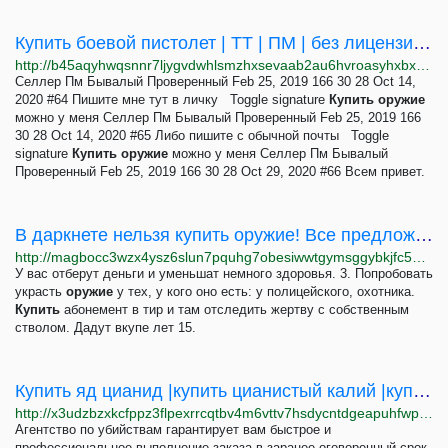
Купить боевой пистолет | ТТ | ПМ | без лицензии | разрешения | оружие | Page 4 | Мир криминала
http://b45aqyhwqsnnr7ljygvdwhlsmzhxsevaab2au6hvroasyhxbxw6q4ayd.onion/threads/kupit-boevoj-pistolet-tt-pm-bez-licenzii-razreshenija-oruzhie.99/page-4
Селлер Пм Бывалый Проверенный Feb 25, 2019 166 30 28 Oct 14,
2020 #64 Пишите мне тут в личку Toggle signature
Купить
оружие
можно у меня Селлер Пм Бывалый Проверенный Feb 25, 2019 166
30 28 Oct 14, 2020 #65 Либо пишите с обычной почты Toggle
signature
Купить
оружие
можно у меня Селлер Пм Бывалый
Проверенный Feb 25, 2019 166 30 28 Oct 29, 2020 #66 Всем привет.
В даркнете нельзя купить оружие! Все предложения на черном рынке - это обман!
http://magbocc3wzx4ysz6slun7pquhg7obesiwwtgymsggybkjfc53lav2pyd.onion/secrecy/9
У вас отберут деньги и уменьшат немного здоровья. 3. Попробовать
украсть
оружие
у тех, у кого оно есть: у полицейского, охотника.
Купить
абонемент в тир и там отследить жертву с собственным
стволом. Дадут вкупе лет 15.
Купить яд цианид |купить цианистый калий |купить яд для человека | как отравить человека
http://x3udzbzxkcfppz3flpexrrcqtbv4m6vttv7hsdycntdgeapuhfwpolyd.onion/kupit-yad-cianid.html
Агентство по убийствам гарантирует вам быстрое и
профессиональное выполнение заказа в заранее оговоренный срок,