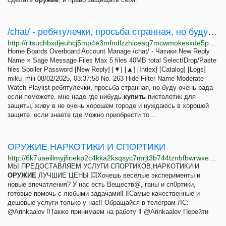
/chat/ - ребятулечки, просьба странная, но буду очень рада если поможете. мне надо где нибудь...
http://ritsuchbxdjeuhcj5mp4e3mfndlzzhiceaq7mcwmokesxde5p22gviyd.onion/chat/thread/263.html
Home Boards Overboard Account Manage /chat/ - Чатики New Reply
Name × Sage Message Files Max 5 files 40MB total Select/Drop/Paste
files Spoiler Password [New Reply] [▼] [▲] [Index] [Catalog] [Logs]
miku_miii 08/02/2025, 03:37:58 No. 263 Hide Filter Name Moderate
Watch Playlist ребятулечки, просьба странная, но буду очень рада
если поможете. мне надо где нибудь
купить
пистолетик для
защиты, живу в не очень хорошем городе и нуждаюсь в хорошей
защите. если знаете где можно приобрести то...
ОРУЖИЕ НАРКОТИКИ И СПОРТИКИ
http://6k7uaeillmyjfiriekp2c4kka2ksqsyc7mrjt3b744tznbfbwrwxedad.onion
МЫ ПРЕДОСТАВЛЯЕМ УСЛУГИ СПОРТИКОВ,НАРКОТИКИ И
ОРУЖИЕ
ЛУЧШИЕ ЦЕНЫ 💥Хочешь весёлые эксперименты и
новые впечатления? У нас есть Beщeств@, ганы и сп0ртики,
готовые помочь с любыми задачами‼️ ‼️Самые качественные и
дешевые услуги только у нас‼️ Обращайся в телеграм ЛС:
@Arinkaalov ‼️Также принимаем на работу ‼️ @Arinkaalov Перейти