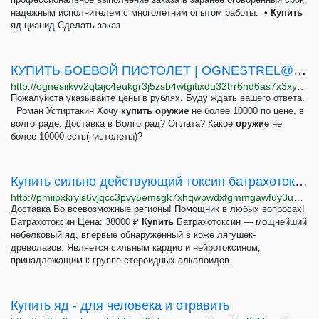
надежным исполнителем с многолетним опытом работы. •
Купить
яд цианид Сделать заказ
КУПИТЬ БОЕВОЙ ПИСТОЛЕТ |
OGNESTREL@TUTA.COM
http://ognesiikvv2qtajc4eukgr3j5zsb4wtgitixdu32trr6nd6as7x3xyqd.onion
Пожалуйста указывайте цены в рублях. Буду ждать вашего ответа.
Роман Устиртакин Хочу
купить
оружие
не более 10000 по цене, в
волгограде. Доставка в Волгоград? Оплата? Какое
оружие
не
более 10000 есть(пистолеты)?
Купить сильно действующий токсин батрахотоксин
http://pmiipxkryis6vjqcc3pvy5emsgk7xhqwpwdxfgmmgawfuy3ugqrlmgyd.onion/batrahotoksin.html
Доставка Во всевозможные регионы! Помощник в любых вопросах!
Батрахотоксин Цена: 38000 ₽
Купить
Батрахотоксин — мощнейший
небелковый яд, впервые обнаруженный в коже лягушек-
древолазов. Является сильным кардио и нейротоксином,
принадлежащим к группе стероидных алкалоидов.
Купить яд - для человека и отравить