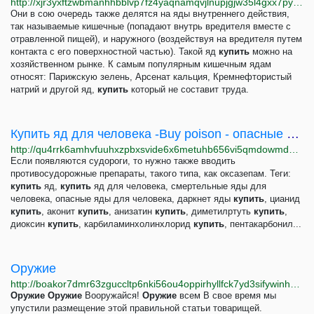
http://xjr3yxftzwbmanhhbblvp7fz4yaqnamqvjlnupjgjw35l4gxx7pypcqd.onion
Они в сою очередь также делятся на яды внутреннего действия,
так называемые кишечные (попадают внутрь вредителя вместе с
отравленной пищей), и наружного (воздействуя на вредителя путем
контакта с его поверхностной частью). Такой яд
купить
можно на
хозяйственном рынке. К самым популярным кишечным ядам
относят: Парижскую зелень, Арсенат кальция, Кремнефтористый
натрий и другой яд,
купить
который не составит труда.
Купить яд для человека -Buy poison - опасные и смертельные в даркнет
http://qu4rrk6amhvfuuhxzpbxsvide6x6metuhb656vi5qmdowmdb6u2kjzqd.onion
Если появляются судороги, то нужно также вводить
противосудорожные препараты, такого типа, как оксазепам. Теги:
купить
яд,
купить
яд для человека, смертельные яды для
человека, опасные яды для человека, даркнет яды
купить
, цианид
купить
, аконит
купить
, анизатин
купить
, диметилртуть
купить
,
диоксин
купить
, карбиламинхолинхлорид
купить
, пентакарбонил...
Оружие
http://boakor7dmr63zguccltp6nki56ou4oppirhyllfck7yd3sifywinhkyd.onion/index.php/ru/podgotovka/taktika/35-oruzhie
Оружие
Оружие
Вооружайся!
Оружие
всем В свое время мы
упустили размещение этой правильной статьи товарищей.