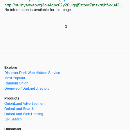
http://nullnyanvapwq3ou4gbc62y26uiggj5ztbur7mzxrnjhfwxu43jbxtqd.onion/b/16366
No information is available for this page.
1
Explore
Discover Dark Web Hidden Service
Most Popular
Random Onion
Deepweb / Darknet directory
Products
OnionLand Advertisement
OnionLand Search
OnionLand Web Hosting
I2P Search
Onionland