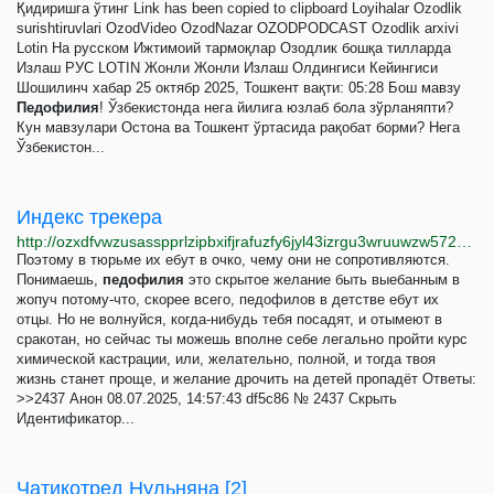
Қидиришга ўтинг Link has been copied to clipboard Loyihalar Ozodlik
surishtiruvlari OzodVideo OzodNazar OZODPODCAST Ozodlik arxivi
Lotin На русском Ижтимоий тармоқлар Озодлик бошқа тилларда
Излаш РУС LOTIN Жонли Жонли Излаш Олдингиси Кейингиси
Шошилинч хабар 25 октябр 2025, Тошкент вақти: 05:28 Бош мавзу
Педофилия
! Ўзбекистонда нега йилига юзлаб бола зўрланяпти?
Кун мавзулари Остона ва Тошкент ўртасида рақобат борми? Нега
Ўзбекистон...
Индекс трекера
http://ozxdfvwzusasspprlzipbxifjrafuzfy6jyl43izrgu3wruuwzw572qd.onion/overboard.html
Поэтому в тюрьме их ебут в очко, чему они не сопротивляются.
Понимаешь,
педофилия
это скрытое желание быть выебанным в
жопуч потому-что, скорее всего, педофилов в детстве ебут их
отцы. Но не волнуйся, когда-нибудь тебя посадят, и отымеют в
сракотан, но сейчас ты можешь вполне себе легально пройти курс
химической кастрации, или, желательно, полной, и тогда твоя
жизнь станет проще, и желание дрочить на детей пропадёт Ответы:
>>2437 Анон 08.07.2025, 14:57:43 df5c86 № 2437 Скрыть
Идентификатор...
Чатикотред Нульняна [2]