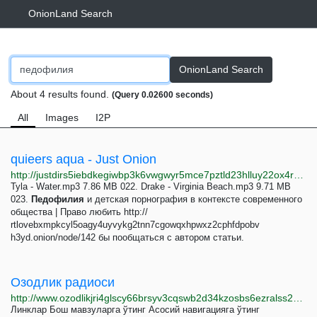
OnionLand Search
OnionLand Search
About 4 results found.
(Query 0.02600 seconds)
All
Images
I2P
quieers aqua - Just Onion
http://justdirs5iebdkegiwbp3k6vwgwyr5mce7pztld23hlluy22ox4r3iad.onion/search/quieers+aqua
Tyla - Water.mp3 7.86 MB 022. Drake - Virginia Beach.mp3 9.71 MB
023.
Педофилия
и детская порнография в контексте современного
общества | Право любить http://
rtlovebxmpkcyl5oagy4uyvykg2tnn7cgowqxhpwxz2cphfdpobv
h3yd.onion/node/142 бы пообщаться с автором статьи.
Озодлик радиоси
http://www.ozodlikjri4glscy66brsyv3cqswb2d34kzosbs6ezralss2kayms2ad.onion
Линклар Бош мавзуларга ўтинг Асосий навигацияга ўтинг