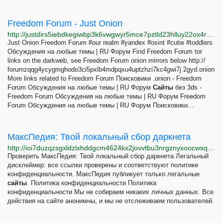
Freedom Forum - Just Onion
http://justdirs5iebdkegiwbp3k6vwgwyr5mce7pztld23hlluy22ox4r3iad.onion/site/freedom-forum
Just Onion Freedom Forum #our realm #yandex #osint #cutie #toddlers
Обсуждения на любые темы | RU Форум Find Freedom Forum tor
links on the darkweb, see Freedom Forum onion mirrors below http://
forumzqqg4ycygmghodo3ci5pxlb4mdpqxu4uptzhzi7kc4gwi7j 2gyd.onion
More links related to Freedom Forum Поисковики .onion - Freedom
Forum Обсуждения на любые темы | RU Форум
Сайты
без 3ds -
Freedom Forum Обсуждения на любые темы | RU Форум Freedom
Forum Обсуждения на любые темы | RU Форум Поисковики...
МаксПедия: Твой локальный сбор даркнета
http://ioi7duzqzsgxldzlxhddgcm4624kx2jovvtbu3nrgznyxoocwxqtyryd.onion
Проверить МаксПедия: Твой локальный сбор даркнета Легальный
дисклеймер: все ссылки проверены и соответствуют политике
конфиденциальности. МаксПедия публикует только легальные
сайты
. Политика конфиденциальности Политика
конфиденциальности Мы не собираем никаких личных данных. Все
действия на сайте анонимны, и мы не отслеживаем пользователей.