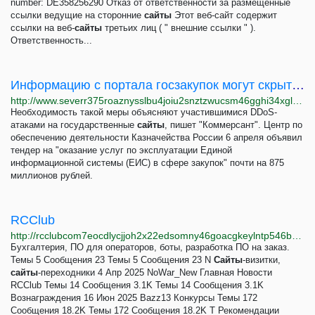
number: DE358256290 Отказ от ответственности за размещенные
ссылки ведущие на сторонние
сайты
Этот веб-сайт содержит
ссылки на веб-
сайты
третьих лиц ( " внешние ссылки " ).
Ответственность...
Информацию с портала госзакупок могут скрыть от пользователей
http://www.severr375roaznysslbu4joiu2snztzwucsm46gghi34xglhh5w4cmyd.onion/a/portal-goszakupok-mogut-skryt-ot-polzovateley-iz-za-hakerskih-atak/31798480.html
Необходимость такой меры объясняют участившимися DDoS-
атаками на государственные
сайты
, пишет "Коммерсант". Центр по
обеспечению деятельности Казначейства России 6 апреля объявил
тендер на "оказание услуг по эксплуатации Единой
информационной системы (ЕИС) в сфере закупок" почти на 875
миллионов рублей.
RCClub
http://rcclubcom7eocdlycjjoh2x22edsomny46goacgkeylntp546bekxyad.onion
Бухгалтерия, ПО для операторов, боты, разработка ПО на заказ.
Темы 5 Сообщения 23 Темы 5 Сообщения 23 N
Сайты
-визитки,
сайты
-переходники 4 Апр 2025 NoWar_New Главная Новости
RCClub Темы 14 Сообщения 3.1K Темы 14 Сообщения 3.1K
Вознаграждения 16 Июн 2025 Bazz13 Конкурсы Темы 172
Сообщения 18.2K Темы 172 Сообщения 18.2K T Рекомендации