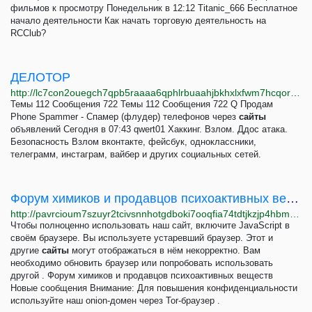
фильмов к просмотру Понедельник в 12:12 Titanic_666 Бесплатное
начало деятельности Как начать торговую деятельность на
RCClub?
ДЕЛОТОР
http://lc7con2ouegch7qpb5raaaa6qphlrbuaahjbkhxlxfwm7hcqortyv3ad.onion
Темы 112 Сообщения 722 Темы 112 Сообщения 722 Q Продам
Phone Spammer - Спамер (флудер) телефонов через
сайты
объявлений Сегодня в 07:43 qwert01 Хаккинг. Взлом. Ддос атака.
Безопасность Взлом вконтакте, фейсбук, одноклассники,
телеграмм, инстаграм, вайбер и других социальных сетей.
Форум химиков и продавцов психоактивных веществ
http://pavrcioum7szuyr2tcivsnnhotgdboki7ooqfia74tdtjkzjp4hbmfid.onion
Чтобы полноценно использовать наш сайт, включите JavaScript в
своём браузере. Вы используете устаревший браузер. Этот и
другие
сайты
могут отображаться в нём некорректно. Вам
необходимо обновить браузер или попробовать использовать
другой . Форум химиков и продавцов психоактивных веществ
Новые сообщения Внимание: Для повышения конфиденциальности
используйте наш onion-домен через Tor-браузер .