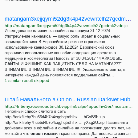
matangam3xejjqymi52dg3k4p42vewntclh27gcdmk2vdeijcgsti4ad.onion | Новость - ФАЙКОВЫЕ САЙТЫ И...
http://matangam3xejjqymi52dg3k4p42vewntclh27gcdmk2vdeijcgsti4ad.onion/news-211.html
Исследование влияния каннабиса на социум 31.12.2024
Употребление каннабиса — какую роль играет в социальных
взаимодействиях В Европейском регионе ограничено
использование каннабиодов 30.12.2024 Европейский союз
ограничил использование каннабис-содержащих средств в
медицине и косметологии Новость от 30.04.2017 "ФАЙКОВЫЕ
САЙТЫ
И ФИШИНГ. КАК ЗАЩИТИТЬ СЕБЯ НА МАТАНГА???"
ВНИМАНИЕ ВНИМАНИЕ ВНИМАНИЕ !!!! Уважаемые клиенты, в
интернете каждый день появляются поддельные
сайты
...
1 similar result skipped
Штаб Навального в Onion - Russian DarkNet Hub
http://4n6enyz6oenoaqtmchbvippilm5zilps4apudlhw3ei7mcstzmj56fyd.onion/viewtopic.php?p=45
Неполный список слитого в сеть
http://ankfilehy7hu56d4b7o4cqghqtrdhihx ... hGxB9b.zip
http://ankfilehy7hu56d4b7o4cqghqtrdhihx ... yXsg2U.zip Навальнята
добивали всех в офлайне и онлайне на протяжении долгих лет, не
мечтайте что
онион
изменил красные нравы. Да, весьма странная