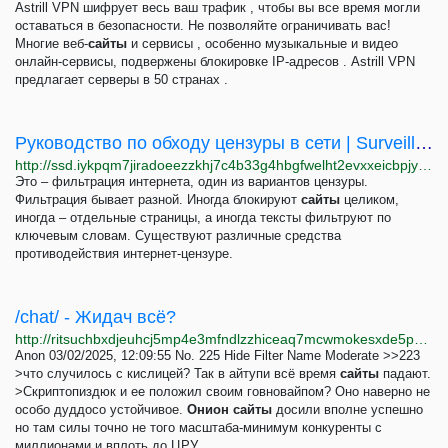
Astrill VPN шифрует весь ваш трафик , чтобы вы все время могли
оставаться в безопасности. Не позволяйте ограничивать вас!
Многие веб-
сайты
и сервисы , особенно музыкальные и видео
онлайн-сервисы, подвержены блокировке IP-адресов . Astrill VPN
предлагает серверы в 50 странах .
Руководство по обходу цензуры в сети | Surveillance Self-Defense
http://ssd.iykpqm7jiradoeezzkhj7c4b33g4hbgfwelht2evxxeicbpjy44c7ead.onion/ru/module/%D1%80%D1%83%D0%BA%D0%BE%D0%B2%D0%BE%D0%B4%D1%81%D1%82%D0%B2%D0%BE-%D0%BF%D0%BE-%D0%BE%D0%B1%D1%85%D0%BE%D0%B4%D1%83-%D1%86%D0%B5%D0%BD%D0%B7%D1%83%D1%80%D1%8B-%D0%B2-%D1%81%D0%B5%D1%82%D0%B8
Это – фильтрация интернета, один из вариантов цензуры.
Фильтрация бывает разной. Иногда блокируют
сайты
целиком,
иногда – отдельные страницы, а иногда тексты фильтруют по
ключевым словам. Существуют различные средства
противодействия интернет-цензуре.
/chat/ - Жидач всё?
http://ritsuchbxdjeuhcj5mp4e3mfndlzzhiceaq7mcwmokesxde5p22gviyd.onion/chat/thread/98.html
Anon 03/02/2025, 12:09:55 No. 225 Hide Filter Name Moderate >>223
>что случилось с кислицей? Так в айтупи всё время
сайты
падают.
>Скриптопиздюк и ее положил своим говновайпом? Оно наверно не
особо дуддосо устойчивое.
Онион
сайты
досили вполне успешно
но там силы точно не того масштаба-минимум конкуренты с
миллионами и вплоть до ЦРУ.