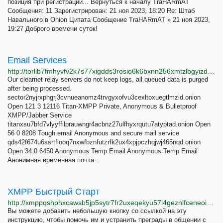
позиция при регистрации... Вернуться к началу TraHARmAT
Сообщения: 11 Зарегистрирован: 21 ноя 2023, 18:20 Re: Штаб
Навального в Onion Цитата Сообщение TraHARmAT » 21 ноя 2023,
19:27 Доброго времени суток!
Email Services
http://torlib7fmhyvfv2k7s77xigdds3rosio6k6bxnn256xmtzlbgyizduqd.onion/category/email_services
Our clearnet relay servers do not keep logs, all queued data is purged
after being processed.
sector2nyjrxphgrj3cvnueanomz4trvgyxofvu3cexltoxuegtlmzid.onion
Open 121 3 12116 Titan-XMPP Private, Anonymous & Bulletproof
XMPP/Jabber Service
titanxsu7bfd7vlyyffilprauwngr4acbnz27ulfhyxrqutu7atyptad.onion Open
56 0 8208 Tough.email Anonymous and secure mail service
qds42f674u6ssrtflooq7nxwfbznfutzrfk2ux4xpjpczhqjwj465nqd.onion
Open 34 0 6450 Anonymous Temp Email Anonymous Temp Email
Анонимная временная почта...
XMPP Быстрый Старт
http://xmppqshphxcawsb5jp5sytr7fr2uxeqekyu57l4geznlfceneoizgvqd.onion
Вы можете добавить небольшую кнопку со ссылкой на эту
инструкцию, чтобы помочь им и устранить преграды в общении с