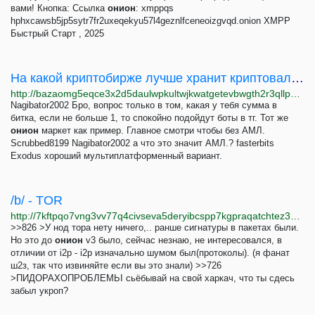
вами! Кнопка: Ссылка
онион
: xmppqs
hphxcawsb5jp5sytr7fr2uxeqekyu57l4geznlfceneoizgvqd.onion XMPP
Быстрый Старт , 2025
На какой криптобирже лучше хранит криптовалюту? - BAZA!
http://bazaomg5eqce3x2d5daulwpkultwjkwatgetevbwgth2r3qllpgdluyd.onion/d/4572-na-kakoy-kriptobirzhe-luchshe-hranit-kriptovalyutu
Nagibator2002 Бро, вопрос только в том, какая у тебя сумма в
битка, если не больше 1, то спокойно подойдут боты в тг. Тот же
онион
маркет как пример. Главное смотри чтобы без АМЛ.
Scrubbed8199 Nagibator2002 а что это значит АМЛ.? fasterbits
Exodus хороший мультиплатформенный вариант.
/b/ - TOR
http://7kftpqo7vng3vv77q4civseva5deryibcspp7kgpraqatchtez3a6fyd.onion/b/thread/556.html
>>826 >У нод тора нету ничего,.. ранше сигнатуры в пакетах были.
Но это до
онион
v3 было, сейчас незнаю, не интересовался, в
отличии от i2p - i2p изначально шумом был(протоколы). (я фанат
ш2з, так что извиняйте если вы это знали) >>726
>ПИДОРАХОПРОБЛЕМЬІ сьёбывай на свой харкач, что ты сдесь
забыл укроп?