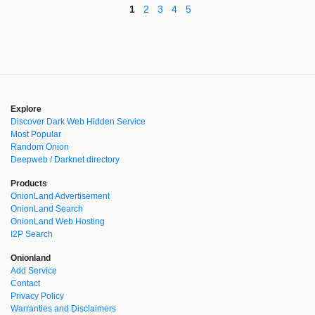
1
2
3
4
5
Explore
Discover Dark Web Hidden Service
Most Popular
Random Onion
Deepweb / Darknet directory
Products
OnionLand Advertisement
OnionLand Search
OnionLand Web Hosting
I2P Search
Onionland
Add Service
Contact
Privacy Policy
Warranties and Disclaimers