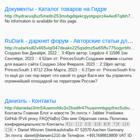
Документы - Каталог товаров на Гидре
http://hydrarusjfuz5metln253mxbgdqekcgyotgxprz4a4edl7qibh7dgcid.onion/catalog/30
No information is available for this page.
RuDark - даркнет форум - Авторские статьи для пользователей RuDark
http://rudarksill2v465viql347deako225qsdmz5w65ffu775ogyrbfoosad.onion/cgi-bin/rudark/YaBB.pl?board=polzainfo
Создано 6ое Декабря, 2022 :: 3:40pm автор: Legalize 4 11598 1ое
Сентября, 2023 :: 4:52am от: PrincesSouth Создание
онион
ссылки
для вашего сайта Создано 14ое Февраля, 2023 :: 2:19pm автор:
PrincesSouth 1 8712 23ое Марта, 2023 :: 6:27pm от: PrincesSouth Кто
то ещё до сих пор верит что какой то дядя Вася мог бы управлять
огромнейшей площадкой на территории России?
Даниэль - Контакты
http://danielas3rtn54uwmofdo3x2bsdifr47huasnmbgqzfrec5ubupvtpid.onion/imprint.php?lang=ru
Контакты Главная Блог и новости Эл.почта + Jabber Учебники
GitHub IPv6 proxy FAQ(ЧаВо) Обо мне Обратная связь Политика
конфиденциальности Контакты 🇷🇺 🇨🇿 🇩🇪 🇬🇧 🇧🇷 🇹🇷 🇺🇦
🇨🇳 + Daniel Winzen Steinkaulstraße 47 52070 Aachen Germany
Эл.почта:
daniel@danwin1210.de
Телефон: +4917698819809 VAT ID