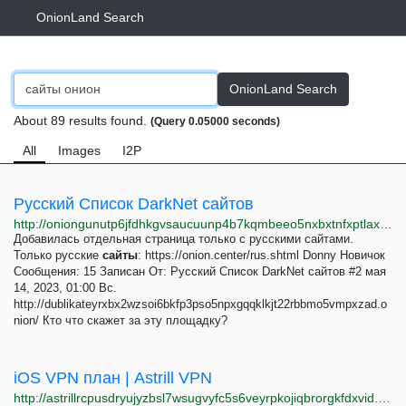
OnionLand Search
OnionLand Search
About 89 results found.
(Query 0.05000 seconds)
All
Images
I2P
Русский Список DarkNet сайтов
http://oniongunutp6jfdhkgvsaucuunp4b7kqmbeeo5nxbxtnfxptlaxotmid.onion/index.php?topic=213.0
Добавилась отдельная страница только с русскими сайтами.
Только русские
сайты
: https://onion.center/rus.shtml Donny Новичок
Сообщения: 15 Записан От: Русский Список DarkNet сайтов #2 мая
14, 2023, 01:00 Вс.
http://dublikateyrxbx2wzsoi6bkfp3pso5npxgqqklkjt22rbbmo5vmpxzad.o
nion/ Кто что скажет за эту площадку?
iOS VPN план | Astrill VPN
http://astrillrcpusdryujyzbsl7wsugvyfc5s6veyrpkojiqbrorgkfdxvid.onion/ru/ios-vpn