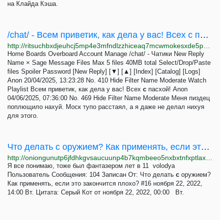
на Клайда Кэша.
/chat/ - Всем приветик, как дела у вас! Всех с пасхой!
http://ritsuchbxdjeuhcj5mp4e3mfndlzzhiceaq7mcwmokesxde5p22gviyd.onion/chat/thread/410.html
Home Boards Overboard Account Manage /chat/ - Чатики New Reply
Name × Sage Message Files Max 5 files 40MB total Select/Drop/Paste
files Spoiler Password [New Reply] [▼] [▲] [Index] [Catalog] [Logs]
Anon 20/04/2025, 13:23:28 No. 410 Hide Filter Name Moderate Watch
Playlist Всем приветик, как дела у вас! Всех
с
пасхой! Anon
04/06/2025, 07:36:00 No. 469 Hide Filter Name Moderate Меня пиздец
поплющило нахуй. Моск тупо расстаял, а я даже не делал нихуя
для этого.
Что делать с оружием? Как применять, если это закончится плохо? - Страница 2
http://oniongunutp6jfdhkgvsaucuunp4b7kqmbeeo5nxbxtnfxptlaxotmid.onion/index.php?topic=180.msg1564;topicseen
Я все понимаю, тоже был фантазером лет в 11 volodya
Пользователь Сообщения: 104 Записан От: Что делать
с
оружием?
Как применять, если это закончится плохо? #16 ноября 22, 2022,
14:00 Вт. Цитата: Серый Кот от ноября 22, 2022, 00:00 Вт.