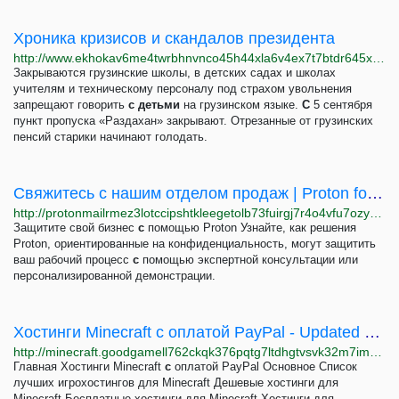
Хроника кризисов и скандалов президента
http://www.ekhokav6me4twrbhnvnco45h44xla6v4ex7t7btdr645x7lxojpvf5ad.onion/a/31046925.html
Закрываются грузинские школы, в детских садах и школах
учителям и техническому персоналу под страхом увольнения
запрещают говорить
с
детьми
на грузинском языке.
С
5 сентября
пункт пропуска «Раздахан» закрывают. Отрезанные от грузинских
пенсий старики начинают голодать.
Свяжитесь с нашим отделом продаж | Proton for Business
http://protonmailrmez3lotccipshtkleegetolb73fuirgj7r4o4vfu7ozyd.onion/ru/business/contact
Защитите свой бизнес
с
помощью Proton Узнайте, как решения
Proton, ориентированные на конфиденциальность, могут защитить
ваш рабочий процесс
с
помощью экспертной консультации или
персонализированной демонстрации.
Хостинги Minecraft с оплатой PayPal - Updated 07.2025 - GoodGameServers.com
http://minecraft.goodgamell762ckqk376pqtg7ltdhgtvsvk32m7im2v5ntd3o33ylbqd.onion/ru/hosting-minecraft-oplata-paypal
Главная Хостинги Minecraft
с
оплатой PayPal Основное Список
лучших игрохостингов для Minecraft Дешевые хостинги для
Minecraft Бесплатные хостинги для Minecraft Хостинги для