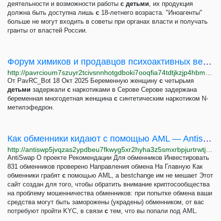
деятельности и возможности работы
с
детьми
, их продукция
должна быть доступна лишь
с
18-летнего возраста. "Иноагенты"
больше не могут входить в советы при органах власти и получать
гранты от властей России.
Форум химиков и продавцов психоактивных веществ
http://pavrcioum7szuyr2tcivsnnhotgdboki7ooqfia74tdtjkzjp4hbmfid.onion
От PavRC_Bot 18 Окт 2025 Беременную женщину
с
четырьмя
детьми
задержали
с
наркотиками в Серове Серове задержана
беременная многодетная женщина
с
синтетическим наркотиком N-
метилэфедрон.
Как обменники кидают с помощью AML — Antiswap
http://antiswp5jvqzas2ypdbeu7fkwyg5xr2hyha3z5smxrbpjurtrwtjhhad.onion/about
AntiSwap О проекте Рекомендации Для обменников Инвестировать
831 обменников проверено Направления обмена На Главную Как
обменники грабят
с
помощью AML, а bestchange им не мешает Этот
сайт создан для того, чтобы обратить внимание криптосообщества
на проблему мошенничества обменников: при попытке обмена ваши
средства могут быть заморожены (украдены) обменником, от вас
потребуют пройти KYC, в связи
с
тем, что вы попали под AML.