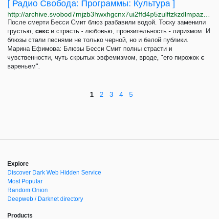
[ Радио Свобода: Программы: Культура ]
http://archive.svobod7mjzb3hwxhgcnx7ui2ffd4p5zulftzkzdlmpaztuuoxnlpwhyd.onion/programs/OTB/2003/OBT.032903.asp
После смерти Бесси Смит блюз разбавили водой. Тоску заменили
грустью,
секс
и страсть - любовью, пронзительность - лиризмом. И
блюзы стали песнями не только черной, но и белой публики.
Марина Ефимова: Блюзы Бесси Смит полны страсти и
чувственности, чуть скрытых эвфемизмом, вроде, "его пирожок
с
вареньем".
1
2
3
4
5
Explore
Discover Dark Web Hidden Service
Most Popular
Random Onion
Deepweb / Darknet directory
Products