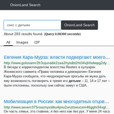
OnionLand Search
OnionLand Search
About 283 results found.
(Query 0.08300 seconds)
All
Images
I2P
Евгения Кара-Мурза: власти подвергают моего мужа психологическим пыткам
http://www.golosamr2fr3ojunabk2zaa2hyislbt2ht34vjhfsdwpg2dyg2xaybqd.onion/a/karamurza-russian-authorities-psychological-torture/7097718.html
В беседе
с
корреспондентом агентства Reuters в кулуарах
Женевского саммита «Права человека и демократия» Евгения
Кара-Мурза сообщила, что неоднократные просьбы ее мужа дать
ему возможность поговорить
с
тремя его
детьми
– 11, 14 и 17 лет –
были отклонены, поскольку они сейчас живут в США.
Мобилизация в России: как многодетных отцов отправили на войну
http://www.severr375roaznysslbu4joiu2snztzwucsm46gghi34xglhh5w4cmyd.onion/a/mobilizatsiya-v-rossii-kak-mnogodetnyh-ottsov-otpravili-na-voynu/32200296.html
Он часть семьи, это главное, я без него как без рук. У меня 24 часа