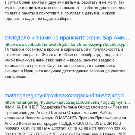
в сутки Соней заняты и другими
детьми
, работать я не могу. Так
муж еще и
с
детьми
мне очень помогал – работал два через два,
придет
с
работы и приготовит, и поиграет
с
детьми
, и уроки
сделает, в садик, из садика заберет.
Огледало и знаме на иранските жени. Зар Амир Ебрахими и политическата отговорност на киното
http://www.svobode7iefuvxtpfrg3clrkm7fn5ahksyiwp75bc55cxyp3ng2c3qad.onion/a/32205284.html
Тя тъкмо е постигнала пробив в кариерата си и популярността ѝ
стремително расте. Животът ѝ обаче се преобръща, след като
някой публикува неин
секс
запис – видео, заснето заедно
с
тогавашния ѝ приятел. Случаят се превръща в първия
секс
скандал в Иран, а тя получава десетгодишна забрана да участва
във филми.
matangaregjrhyuiqwxkaa3o2agacx6dm6shzj4ogcl2gmynnskpqwad.onion | Новость - Секс и наркотики
http://matangaregjrhyuiqwxkaa3o2agacx6dm6shzj4ogcl2gmynnskpqwad.onion/news-553.html
ЖМИ НА БАННЕР Поддержка Реклама Обход блокировки Правила
Приложение для Android Витрина Открыть магазин Работа
кладчиком Новости Форум О МАТАНГА Правила Приложение для
Android Контакты по городам ПОДДЕРЖКА BTC USD EUR RUB
9385503 83.61 97.68 UAH 4232762 32.18 34.86 KZT 9999999 333.33
384.61 BLR 337503 2.65 2.78 Новости Поздравляем
с
Новым, 2025