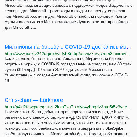
Minecraft, предлагающие сервера
с
поддержкой модов Выделенные
серверы для Minecraft Промо-коды и скидки на аренду серверов
под Minecraft Хостинги для Minecraft
с
пробным периодом Иконки
мультиплеерных игр Местоположение Лучшие хостинг-провайдеры
для Minecraft
с
...
Миллионы на борьбу с COVID-19 достались мэру Ташкента, связанному с "Газпромом" олигарху и...
http://www.currtv242aqatxhyqfyh3mtq2ubzxz7crvj7aon3zccrnwatc5gugvqd.onion/a/milliardy-na-borbu-s-covid-19-dostalis-meru-tashkenta-svyazannomu-s-gazpromom-oligarhu-i-pervomu-vitse-premeru-uzbekistana-rassledovanie/31331318.html
Как и сколько было потрачено Изначально Мирзиёев собирался
отдать на борьбу
с
COVID-19 гораздо меньше средств, чем 80 трлн
сумов ($8 млрд). 19 марта 2020 года указом Мирзиёева в
Узбекистане был создан Антикризисный фонд по борьбе
с
COVID-
19.
Chris-chan — Lurkmore
http://p4ki2fawgxocgnulzu2kzn7xa7txnjyc4ybhqriz3hte5t5v3vec23yd.onion/Chris-chan
Помимо этого была добыта вторая порнушная запись, где Крис
развлекался
с
секс
-куклой, крича «ДЖУЛИИИИИИ! ДЖУЛИИИИ!»,
что стало настолько эпичным мемом, что живет и скатывается в
говно до сих пор. Заебавшись кончать и закуривать , BlueSpike
завёл вторую личину — Макса, якобы брата Джули, работающего