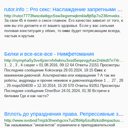
rutor.info :: Pro секс: Наслаждение запретными удовольствиями / Pro Sex: The better sex series:...
http://rutor7773fwscdatlqyc5sw3egsmwjkmklafljti5p7o236mveks3rid.onion/torrent/127061/pro-seks-naslazhdenie-zapretnymi-udovolstvijami_pro-sex-the-better-sex-series-enjoying-guilty-pleasures-2003-dvdrip
За свои 45 я понял о сексе главное. Его качество зависит от того,
с
кем вы это делаете и от вашего здоровья. Если у вас сильная
половая конституция у обоих, то
секс
будет потрясающим всегда,
частым и крутым.
Белки и все-все-все - Нимфетомания
http://nympha5y3vv4jzerrvfxfwbnu3xsd5eqevgyhax2nbkdt7n74rap2xyd.onion/viewforum.php?f=5
1 , 2 , 3 , 4 casper » 01.08.2016, 09:12 64 Ответы 21151 Просмотры
Последнее сообщение Kokovanja 29.03.2024, 19:15
Секс
с
манекеном-девочкой. Альтернатива или извращение ? А так же
роботы, андроиды и прочее неживое и девочкоподобное 1 … 27 , 28
, 29 mops504030 » 12.10.2014, 15:20 570 Ответы 91051 Просмотры
Последнее сообщение ОлегВол 24.01.2024, 01:30 Встречи
с
белками Где и как часто?
Вплоть до упразднения права. Репрессивные законы 2022 года
http://www.svobod7mjzb3hwxhgcnx7ui2ffd4p5zulftzkzdlmpaztuuoxnlpwhyd.onion/a/vplotj-do-uprazdneniya-prava-repressivnye-zakony-2022-goda/32212496.html
Так называемых "иноагентов" ограничили в преподавательской