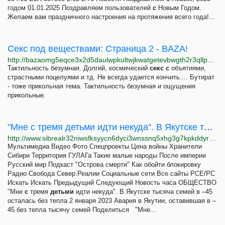
годом 01.01.2025 Поздравляем пользователей
с
Новым Годом.
Желаем вам праздничного настроения на протяжения всего года!...
Секс под веществами: Страница 2 - BAZA!
http://bazaomg5eqce3x2d5daulwpkultwjkwatgetevbwgth2r3qllpgdluyd.onion/d/673-seks-pod-veschestvami?page=2
Тактильность безумная. Долгий, космический
секс
с
объятиями,
страстными поцелуями и тд. Не всегда удается кончить.... Бутират
- тоже прикольная тема. Тактильность безумная и ощущения
прикольные.
"Мне с тремя детьми идти некуда". В Якутске тысяча семей в –45 осталась без тепла
http://www.sibrealr32niwsfksyycn6dyci3wnssnq5xhg3g7kpkddyrzfh2fd4qd.onion/a/v-yakutske-tysyacha-semey-v--45-ostalas-bez-tepla/32204198.html
Мультимедиа Видео Фото Спецпроекты Цена войны Хранители
Сибири Территория ГУЛАГа Такие малые народы После империи
Русский мир Подкаст "Острова смерти" Как обойти блокировку
Радио Свобода Север.Реалии Социальные сети Все сайты РСЕ/РС
Искать Искать Предыдущий Следующий Новость часа ОБЩЕСТВО
"Мне
с
тремя
детьми
идти некуда". В Якутске тысяча семей в –45
осталась без тепла 2 января 2023 Авария в Якутии, оставившая в –
45 без тепла тысячу семей Поделиться "Мне...