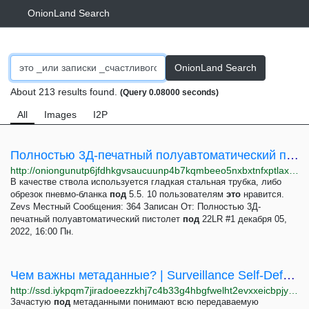
OnionLand Search
OnionLand Search
About 213 results found.
(Query 0.08000 seconds)
All
Images
I2P
Полностью 3Д-печатный полуавтоматический пистолет под 22LR
http://oniongunutp6jfdhkgvsaucuunp4b7kqmbeeo5nxbxtnfxptlaxotmid.onion/index.php?topic=231.0;prev_next=prev
В качестве ствола используется гладкая стальная трубка, либо
обрезок пневмо-бланка
под
5.5. 10 пользователям
это
нравится.
Zevs Местный Сообщения: 364 Записан От: Полностью 3Д-
печатный полуавтоматический пистолет
под
22LR #1 декабря 05,
2022, 16:00 Пн.
Чем важны метаданные? | Surveillance Self-Defense
http://ssd.iykpqm7jiradoeezzkhj7c4b33g4hbgfwelht2evxxeicbpjy44c7ead.onion/ru/module/%D1%87%D0%B5%D0%BC-%D0%B2%D0%B0%D0%B6%D0%BD%D1%8B-%D0%BC%D0%B5%D1%82%D0%B0%D0%B4%D0%B0%D0%BD%D0%BD%D1%8B%D0%B5
Зачастую
под
метаданными понимают всю передаваемую