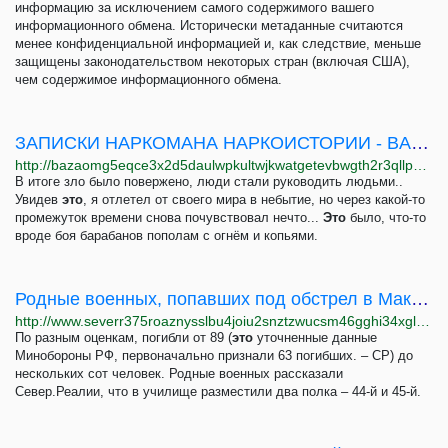
информацию за исключением самого содержимого вашего
информационного обмена. Исторически метаданные считаются
менее конфиденциальной информацией и, как следствие, меньше
защищены законодательством некоторых стран (включая США),
чем содержимое информационного обмена.
ЗАПИСКИ НАРКОМАНА НАРКОИСТОРИИ - BAZA!
http://bazaomg5eqce3x2d5daulwpkultwjkwatgetevbwgth2r3qllpgdluyd.onion/d/2014-zapiski-narkomana-narkoistorii
В итоге зло было повержено, люди стали руководить людьми..
Увидев
это
, я отлетел от своего мира в небытие, но через какой-то
промежуток времени снова почувствовал нечто...
Это
было, что-то
вроде боя барабанов пополам с огнём и копьями.
Родные военных, попавших под обстрел в Макеевке: "Кругом кровь и мясо"
http://www.severr375roaznysslbu4joiu2snztzwucsm46gghi34xglhh5w4cmyd.onion/a/rodnye-mobilizovannyh-iz-makeevki-ob-obstrele-1-yanvarya/32205533.html
По разным оценкам, погибли от 89 (
это
уточненные данные
Минобороны РФ, первоначально признали 63 погибших. – СР) до
нескольких сот человек. Родные военных рассказали
Север.Реалии, что в училище разместили два полка – 44-й и 45-й.