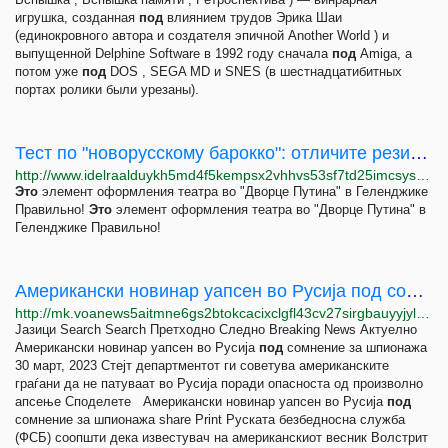
игрушка, созданная
под
влиянием трудов Эрика Шаи
(единокровного автора и создателя эпичной Another World ) и
выпущенной Delphine Software в 1992 году сначала
под
Amiga, а
потом уже
под
DOS , SEGA MD и SNES (в шестнадцатибитных
портах ролики были урезаны).
Тест по "новорусскому барокко": отличите резиденцию чиновника от королевского дворца
http://www.idelraalduykh5md4f5kempsx2vhhvs53sf7td25imcsyscru7i63cyd.onion/a/russian-barocco-renaissance/31672538.html
Это
элемент оформления театра во "Дворце Путина" в Геленджике
Правильно!
Это
элемент оформления театра во "Дворце Путина" в
Геленджике Правильно!
Американски новинар уапсен во Русија под сомнение за шпионажа
http://mk.voanews5aitmne6gs2btokcacixclgfl43cv27sirgbauyyjylwpdtqd.onion/a/amerikanski-novinar-uapsen-vo-rusi%D1%98a-pod-somnenie-za-shpionazha-/7028989.html
Јазици Search Search Претходно Следно Breaking News Актуелно
Американски новинар уапсен во Русија
под
сомнение за шпионажа
30 март, 2023 Стејт департментот ги советува американските
граѓани да не патуваат во Русија поради опасноста од произволно
апсење Споделете Американски новинар уапсен во Русија
под
сомнение за шпионажа share Print Руската безбедносна служба
(ФСБ) соопшти дека известувач на американскиот весник Волстрит