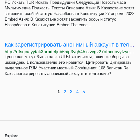
РС Искать TUR Искать Предыдущий Следующий Новость часа
Мультимедиа Подкасты Тексты Описание Азия: В Казахстане хотят
закрепить особый статус Назарбаева в Конституции 27 апреля 2022
Embed Азия: В Казахстане хотят закрепить особый статус
Назарбаева в Конституции Embed The code...
Как зарегистрировать анонимный аккаунт в телграмме?
http://rtfsqcutyytak3hrpdefjub6aip3yq545xzvvgz27otncuovyfzyevid.onion/index.php?topic=328.0
Тупее вас могут быть только ЛГБТ активисты, такие же борцы за
шизоидею. 1 пользователю
это
нравится. Цитировать Цитировать
выделенное RJM Участник местный Сообщения: 108 Записан Re:
Как зарегистрировать анонимный аккаунт в телграмме?
1
2
3
4
5
Explore