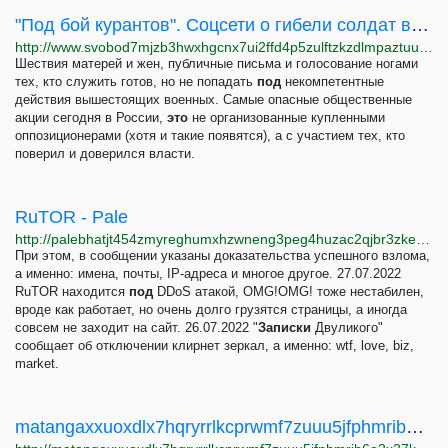
"Под бой курантов". Соцсети о гибели солдат в Макеевке
http://www.svobod7mjzb3hwxhgcnx7ui2ffd4p5zulftzkzdlmpaztuuoxnlpwhyd.onion/a/pod-boy-kurantov-sotsseti-o-gibeli-soldat-v-makeevke/32204317.html
Шествия матерей и жен, публичные письма и голосование ногами
тех, кто служить готов, но не попадать
под
некомпетентные
действия вышестоящих военных. Самые опасные общественные
акции сегодня в России,
это
не организованные купленными
оппозиционерами (хотя и такие появятся), а с участием тех, кто
поверил и доверился власти.
RuTOR - Pale
http://palebhatjt454zmyreghumxhzwneng3peg4huzac2qjbr3zkegbxvhyd.onion/service/12
При этом, в сообщении указаны доказательства успешного взлома,
а именно: имена, почты, IP-адреса и многое другое. 27.07.2022
RuTOR находится
под
DDoS атакой, OMG!OMG! тоже нестабилен,
вроде как работает, но очень долго грузятся страницы, а иногда
совсем не заходит на сайт. 26.07.2022 "
Записки
Двуликого"
сообщает об отключении клирнет зеркал, а именно: wtf, love, biz,
market.
matangaxxuoxdlx7hqryrrlkcprwmf7zuuu5jfphmrib6o2x27kkimyd.onion | Новость - Наркоторговля под...