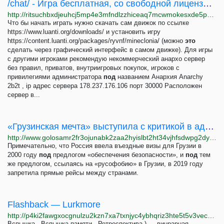
/chat/ - Игра бесплатная, со свободной лицензией, открытым исходным кодом как и движок, имеется...
http://ritsuchbxdjeuhcj5mp4e3mfndlzzhiceaq7mcwmokesxde5p22gviyd.onion/chat/thread/277.html
Что бы начать играть нужно скачать сам движок по ссылке
https://www.luanti.org/downloads/ и установить игру
https://content.luanti.org/packages/ryvnf/mineclonia/ (можно
это
сделать через графический интерфейс в самом движке). Для игры
с другими игроками рекомендую некоммерческий анархо сервер
без правил, приватов, внутриигровых покупок, игроков с
привилегиями администратора
под
названием Анархия Anarchy
2b2t , ip адрес сервера 178.237.176.106 порт 30000 Расположен
сервер в...
«Грузинская мечта» выступила с критикой в адрес США
http://www.golosamr2fr3ojunabk2zaa2hyislbt2ht34vjhfsdwpg2dyg2xaybqd.onion/a/georgia-ruling-party-piles-up-allegations-against-the-us/7099578.html
Примечательно, что Россия ввела въездные визы для Грузии в
2000 году
под
предлогом «обеспечения безопасности», и
под
тем
же предлогом, ссылаясь на «русофобию» в Грузии, в 2019 году
запретила прямые рейсы между странами.
Flashback — Lurkmore
http://p4ki2fawgxocgnulzu2kzn7xa7txnjyc4ybhqriz3hte5t5v3vec23yd.onion/Flashback
Вспышка , Вспышка памяти , Ретроспектива ) — винрарная