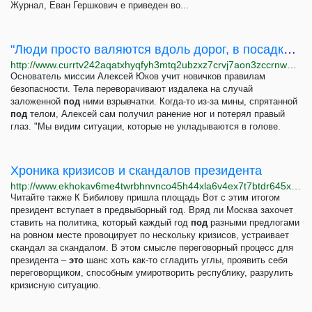
Журнал, Еван Гершкович е приведен во...
"Люди просто валяются вдоль дорог, в посадках, в разрушенных постройках". Как украинские...
http://www.currtv242aqatxhyqfyh3mtq2ubzxz7crvj7aon3zccrnwatc5gugvqd.onion/a/ukraine-russia-war/32207715.html
Основатель миссии Алексей Юков учит новичков правилам
безопасности. Тела переворачивают издалека на случай
заложенной
под
ними взрывчатки. Когда-то из-за мины, спрятанной
под
телом, Алексей сам получил ранение ног и потерял правый
глаз. "Мы видим ситуации, которые не укладываются в голове.
Хроника кризисов и скандалов президента
http://www.ekhokav6me4twrbhnvnco45h44xla6v4ex7t7btdr645x7lxojpvf5ad.onion/a/31046925.html
Читайте также К Бибилову пришла площадь Вот с этим итогом
президент вступает в предвыборный год. Вряд ли Москва захочет
ставить на политика, который каждый год
под
разными предлогами
на ровном месте провоцирует по нескольку кризисов, устраивает
скандал за скандалом. В этом смысле переговорный процесс для
президента –
это
шанс хоть как-то сгладить углы, проявить себя
переговорщиком, способным умиротворить республику, разрулить
кризисную ситуацию.