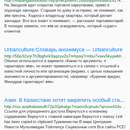
http://matangaxxuoxdlx7hqryrrlkcprwmf7zuuu5jfphmrib6o2x27kkimyd.onion/news-671.html
На Звездной идет открытая торговля наркотиками, прямо в
подъезде закладки. Старшая по дому в истерике, не понимает, как
это
пресечь. Ходила к владельцу квартиры, который делает
закладки. Все все знают и понимают, — рассказал парламентарий.
В полиции заявили, что
это
их осведомитель, который «сдает»
клиентов.
Urbanculture:Словарь анонимуса — Urbanculture
http://56p32yrjr7h3bgfvrk3qqzvu2s7mhpsq7rmbu7vsev5kyywbhcoorsqd.onion/%D0%9F%D0%93%D0%9C
Обычно используется в варианте «Какие-то аргументы, я
гарантирую
это
», но может применяться и в связке с отсылкой к
известной личности или организации (видимо, с целью повышения
значимости и аргументированности), например: «Курение вредно,
Минздрав гарантирует
это
».
Азия: В Казахстане хотят закрепить особый статус Назарбаева в Конституции
http://rus.azathabawufh72p32pkatgc7mamx5cjmulx7qnxxo42dvmib2wsndrqd.onion/a/31823098.html
Ссылки для упрощенного доступа Вернуться к основному
содержанию Вернутся к главной навигации Вернутся к поиску Link
has been copied to clipboard Туркменистан В мире Центразия
Новости Мультимедиа Türkmençe Социальные сети Все сайты РСЕ/