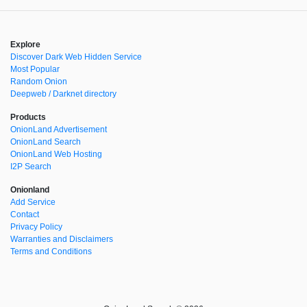
Explore
Discover Dark Web Hidden Service
Most Popular
Random Onion
Deepweb / Darknet directory
Products
OnionLand Advertisement
OnionLand Search
OnionLand Web Hosting
I2P Search
Onionland
Add Service
Contact
Privacy Policy
Warranties and Disclaimers
Terms and Conditions