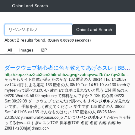
OnionLand Search
OnionLand Search
About 2 results found.
(Query 0.00900 seconds)
All
Images
I2P
ダークウェブ初心者に色々教えてあげるスレ | BBS - Z80H
http://zepzzkoz3cb3cm3hi5roh5zagwgkvotnqwwa2b7az7qw33osfxjgljyd.onion/bbs/2ym68vwn
そもそもサイト自体が消えたのかな 132 匿名の人 08/14 Thu 14:28:57
>>124 相手による定期 133 匿名の人 08/19 Tue 14:51:19 >>130 torchで
myteenって調べればいい ahmiaで自ポは見れないと思う 134 匿名の人
08/20 Wed 04:58:09 myteenって有料なんですか？ 135 初心者 08/23
Sat 09:29:08 ダークウェブでどんだけ調べても
リベンジポルノ
が見れな
いです。 手順を優しく教えてください 学生です 136 匿名の人 08/23
Sat 14:11:06 >>135 そんなものはない 137 匿名の人 08/25 Mon
23:35:02
y.imamura@jousai.co.jp
こいつ
リベンジポルノ
とかめっちゃ持
ってるわwエロすぎw スレTOP 掲示板TOP 名前 名前 内容 内容 by
Z80H <z80h[at]dnmx.cc>