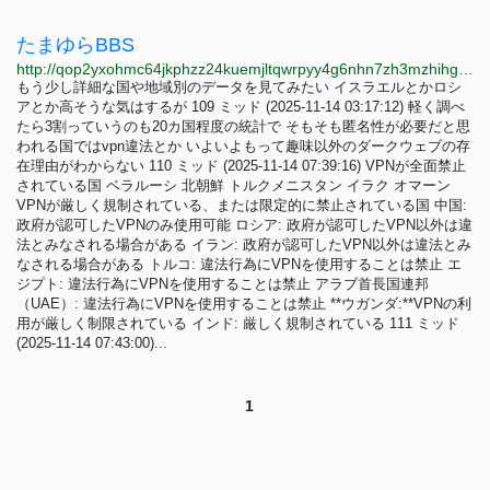
たまゆらBBS
http://qop2yxohmc64jkphzz24kuemjltqwrpyy4g6nhn7zh3mzhihgmimnsid.onion
もう少し詳細な国や地域別のデータを見てみたい イスラエルとかロシ
アとか高そうな気はするが 109 ミッド (2025-11-14 03:17:12) 軽く調べ
たら3割っていうのも20カ国程度の統計で そもそも匿名性が必要だと思
われる国ではvpn違法とか いよいよもって趣味以外のダークウェブの存
在理由がわからない 110 ミッド (2025-11-14 07:39:16) VPNが全面禁止
されている国 ベラルーシ 北朝鮮 トルクメニスタン イラク オマーン
VPNが厳しく規制されている、または限定的に禁止されている国 中国:
政府が認可したVPNのみ使用可能 ロシア: 政府が認可したVPN以外は違
法とみなされる場合がある イラン: 政府が認可したVPN以外は違法とみ
なされる場合がある トルコ: 違法行為にVPNを使用することは禁止 エ
ジプト: 違法行為にVPNを使用することは禁止 アラブ首長国連邦
（UAE）: 違法行為にVPNを使用することは禁止 **ウガンダ:**VPNの利
用が厳しく制限されている インド: 厳しく規制されている 111 ミッド
(2025-11-14 07:43:00)...
1