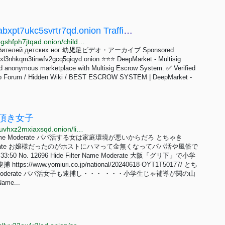
childfeetuxskm7vydxffyl6gqgvsramfms3ltabxpt7ukc5svrtr7qd.onion Traffic ranking
http://rankspeslx4jwbalykpdrn4zsdfuqq25wiioy3ibvjlbgshfph7jtqad.onion/childfeetuxskm7vydxffyl6gqgvsramfms3ltabxpt7ukc5svrtr7qd.onion
бителей детских ног 幼
児
足ビデオ・アーカイブ Sponsored
lxl3nhkqm3tinwfv2gcq5qiqyd.onion ⭐⭐⭐ DeepMarket - Multisig
 anonymous marketplace with Multisig Escrow System. ✅ Verified
b Forum / Hidden Wiki / BEST ESCROW SYSTEM | DeepMarket -
子・頂き女子
http://igloz2tehdtvveorl4okgxn2ap2ye2p767onkpjnpjuvhxz2mxiaxsqd.onion/librejp/thread/12681.html
 Filter Name Moderate パパ活する女は家庭環境が悪いからだろ とちゃき
ter Name Moderate お嬢様だったのがホストにハマって金無くなってパパ活や風俗で
0 No. 12696 Hide Filter Name Moderate 大阪「グリ下」で小学
w.yomiuri.co.jp/national/20240618-OYT1T50177/ とち
Filter Name Moderate パパ活女子も逮捕し・・・ ・・・小学生じゃ補導が関の山
Name...