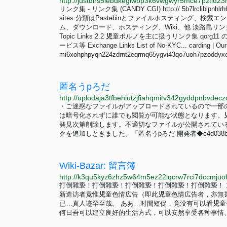
リンク集 - リンク集 (CANDY CGI) http:// 5b7lrclibipnhlrh6gub
sites 分類はPastebinとファイルホスティング、
ム、ダウンロード、ホスティング、Wiki、他 淡路島リ
Topic Links 2.2
児
童ポルノを主に扱うリンク集 qorg11
ービス等 Exchange Links List of No-KYC... carding | OurR
mi6xohphpyqn224zdrnt2eqrmq65ygvi43qo7uoh7pzoddyxe7
匿名うpろだ
http://uplodaja3tfbehiutzjfiahqmitv342gyddpnbvde
・ご迷惑なファイルがアップロードされているので一部
は暗号化されずに誰でも閲覧が可能な状態となります。
発見次第削除します。不適切なファイルが公開されてい
クを追加しときました。「匿名うpろだ 開発者◆c4d038b4bed
Wiki-Bazar: 留言簿
打倒雜亵！打倒雜亵！打倒雜亵！打倒雜亵！打倒雜亵！ 11
新造访者竟惟
児
童色情広告（即此
児
童色情広告者，亦無
已…真人迹罕至哉。 ああ…时間短促，竟没有可以㸔
児
童
何日吾可以建立良好的生活方式，可以安然享受各种事情