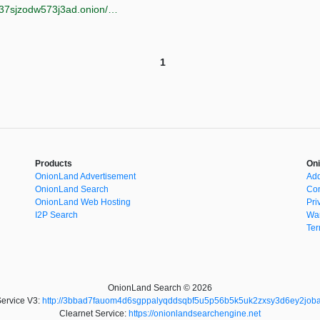
http://ujh6xlyukepvbtaaywygzvovoudcvlpokowturdlm37sjzodw573j3ad.onion/kanji.html
1
Products
Oni
OnionLand Advertisement
Add
OnionLand Search
Con
OnionLand Web Hosting
Pri
I2P Search
War
Ter
OnionLand Search © 2026
ervice V3:
http://3bbad7fauom4d6sgppalyqddsqbf5u5p56b5k5uk2zxsy3d6ey2joba
Clearnet Service:
https://onionlandsearchengine.net