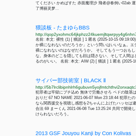
てください かめぱすた 赤面魔理沙 飛者@春例い02ab
了博丽灵梦...
猥談板 - たまゆらBBS
名前: 本文: 裸性 (1) [ 猥談 ] 1 匿名 (2025-10-
か裸になれないのだろうか」という問いはいいなぁ。エ
裸になれないのはなぜだろうか。 そしてもう一つおも
な。身体のどこを隠しても顔は隠さない、そして人間は
るのがいい。 名前: 本文: AIW (2) [ 猥談 ] 1 匿名 (20
サイバー部技術室 | BLACK Ⅱ
犯罪者は牢獄にブチ込め 無休で労働させろ ペドの陰茎は切断するべき 6
おりだ 67 NO NAME 2021-06-07 Mon 23:18:44 犯罪た
なら関西援交を視聴し感想を2ちゃんに上げたハッセは
合法 69 まーくん 2021-06-08 Tue 13:25:
けられないだろう。
2013 GSF Jouyou Kanji by Con Kolivas