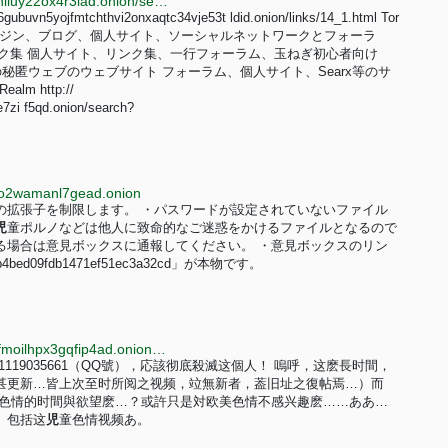
http://justdirs5iebdkegiwbp3k6vwgwyr5mce7pztld23hlluy22ox4r3iad.onion/search/topic?page=3
uvn5yojfmtchthvi2onxaqtc34vje53t ldid.onion/links/14_1.html Tor
検索エンジン、ブログ、個人サイト、ソーシャルネットワークとフォーラ
ンク集 個人サイト、リンク集、一行フォーラム、玉ねぎ初心者向け
 の秘匿ウェブのウェブサイト フォーラム、個人サイト、Searx等のサ
ealm http://
zi f5qd.onion/search?
czo2wamanl7gead.onion
の拡張子を制限します。 ・パスワードが設定されていないファイル
児
童ポルノなどは他人に致命的なご迷惑をかけるファイルとなるので
る場合は意見ボックスに通報してください。 ・意見ボックスのリン
09fdb1471ef51ec3a32cd」が本物です。
http://k3qu5kyz6zhz5w64m5ez22iqcrw7rci7dccmjuofmoilhpx3gqfip4ad.onion?page_id=留言簿
19035661（QQ號），応該彻底殺滅这個人！ 嗚呼，这麽長时間，
甚更新…皆上次至时所阅之视频，竝無新者，葢旧址之復帖焉…）而
色情的时間與欲望麽…？或許只是対欧美色情不感兴趣麽……ああ…
、包括这
児
童色情视频あ。