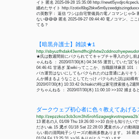
イト 匿名 2025-09-28 15:35:08 http://newtl5yvdjrc4cpecl
纏めたサイト http://zotixl6bg2bkw5m6yzeedgtszingdu
の英数字： 返信 ワシは自宅警備員の電ノコマンじゃ🥳 匿名 2
ない😅😅😅 匿名 2025-09-27 09:44:40 電ノコマン
てる？
【暗黒弁護士】雑談★1
★氏は数週間前にパクられててキャプチャ導入の少し前あ
ゃんねる ： 2020/07/30(木) 04:34:55 運営していた“説
04:46:41 甘過ぎ 某wikiってここか、当職眼球麻原 101 ： 
バカ運営はないにしてもパクられたのは普通にありそう 102 ： 名
んか捕まるようなことしてたっけ パクられた説は結構有力
2020/07/30(木) 10:33:42 0chiakiの時は家
クちゃんねる ： 2020/07/30(木) 11:00:10 >>102 捕
ダークウェブ初心者に色々教えてあげるスレ | 
13 匿名の人 01/09 Thu 19:26:00 >>10 自分も知りた
ださい🙏 15
児
ポ 01/18 Sat 22:28:03
児
童ポルノの動画販
らい前の清岡純子シリーズの動画多数あります。 16 匿名の人 01/21 Tu
01/24 Fri 13:25:31 >>16 ありがとうございます。