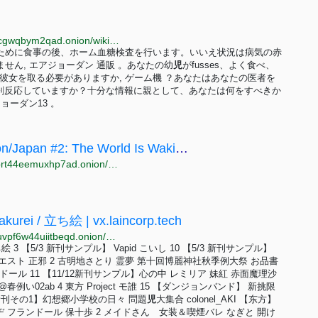
http://zqktlwiuavvvqqt4ybvgvi7tyo4hjl5xgfuvpdf6otjiycgwqbym2qad.onion/wiki/User:1398589jcz
ために食事の後、ホーム血糖検査を行います。いいえ状況は病気の赤
ん, エアジョーダン 通販 。あなたの幼
児
がfusses、よく食べ、
に彼女を取る必要がありますか, ゲーム機 ？あなたはあなたの医者を
過剰反応していますか？十分な情報に親として、あなたは何をすべきか
ョーダン13 。
/midnightriders/ -QR Midnight Riders Nihon/Japan #2: The World Is Waking Up Edition
http://w7m432cocr665kf5tlpcxojwldajr3njd2etcxwhpbrt44eemuxhp7ad.onion/midnightriders/res/148213.html
akurei / 立ち絵 | vx.laincorp.tech
http://vx.lainyubrp2aabmxhepbttfdbl53dct2inqifs42buvpf6w44uiitbeqd.onion/artworks/129814900
 3 【5/3 新刊サンプル】 Vapid こいし 10 【5/3 新刊サンプル】
エスト 正邪 2 古明地さとり 霊夢 第十回博麗神社秋季例大祭 お品書
 フランドール 11 【11/12新刊サンプル】心の中 レミリア 妹紅 赤面魔理沙
春例い02ab 4 東方 Project モ誰 15 【ダンジョンバンド】 新挑限
祭新刊その1】幻想郷小学校の日々 問題
児
大集合 colonel_AKI 【东方】
 フランドール 保十歩 2 メイドさん 女装＆喫煙バレ なぎと 開け