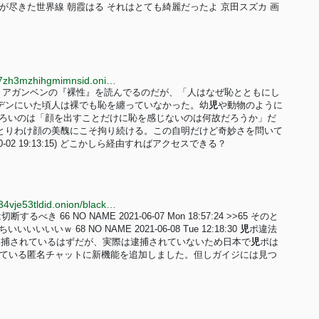
 運が尽きた世界線 朝霞はる それはとても綺麗だったよ 京田スズカ 画
http://qop2yxohmc64jkphzz24kuemjltqwrpyy4g6nhn7zh3mzhihgmimnsid.onion?ita=%E7%8C%A5%E8%AB%87
15 09:19:00) アガンベンの『裸性』を読んでるのだが、「人はなぜ恥とともにし
デンにいた頃人は裸でも恥を纏っていなかった。幼
児
や動物のように
しろいのは「顔を出すことだけに恥を感じないのは何故だろうか」だ
とりわけ顔の美醜にこそ拘り続ける。この自明だけど奇妙さを問いて
25-10-02 19:13:15) どこかしら経由すればアクセスできる？
http://5b7lrclibipnhlrh6gubuvn5yojfmtchthvi2onxaqtc34vje53tldid.onion/black2/u6m9vngs
6 NO NAME 2021-06-07 Mon 18:57:24 >>65 そのと
のちいいいいいいｗ 68 NO NAME 2021-06-08 Tue 12:18:30
児
ポ違法
逮捕されているはずだが、実際は逮捕されていないため日本で
児
ポは
24 共同で開発している匿名チャットに新機能を追加しました。但しガイジには見つ