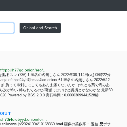
OnionLand Search
http://jpchv3cnhonxxtzxiami4jojfnq3xvhccob5x3rchrmftrpbjjlh77qd.onion/ero/233/61
を貼るスレ (736) 1 匿名の名無しさん 2022年06月14日(火) 05時22分
vw4eqxuefshpe24yh7jhmaa4iad.onion/ 61 匿名の名無しさん 2022年12
スレッド怖すぎ 胸って串刺しにしてもあんま痛くないんか それとも薬で痛みあ
ら次が怖い 縛られてるのが廃墟っぽいけど誘拐とかなのかな 最新50
626 Powered by BBS 2.0.0 実行時間 : 0.00003099441528秒
Forum
http://yurmns43ie7r3gz6llqm4jlnyrovxdutnnldisnk2nash73i4oie5yyd.onion/forum.php
news.jp/20241004/19168360.html 画像の英数字： 返信
児
ポサ