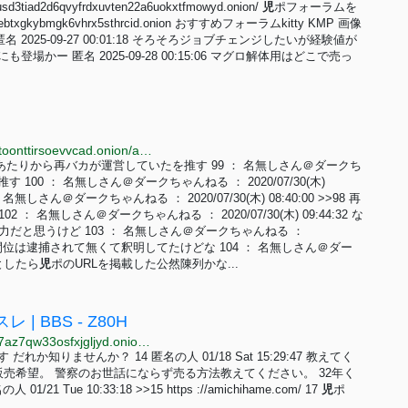
usd3tiad2d6qvyfrdxuvten22a6uokxtfmowyd.onion/
児
ポフォーラムを
ocebtxgkybmgk6vhrx5sthrcid.onion おすすめフォーラムkitty KMP 画像
025-09-27 00:01:18 そろそろジョブチェンジしたいが経験値が
、ここにも登場かー 匿名 2025-09-28 00:15:06 マグロ解体用はどこで売っ
http://sbyuzfhdak43emdfhcjjhfxtw2cddnozhyepwudotoonttirsoevvcad.onion/archive/log/A0011.html
たりから再バカが運営していたを推す 99 ： 名無しさん＠ダークち
”を推す 100 ： 名無しさん＠ダークちゃんねる ： 2020/07/30(木)
名無しさん＠ダークちゃんねる ： 2020/07/30(木) 08:40:00 >>98 再
無しさん＠ダークちゃんねる ： 2020/07/30(木) 09:44:32 な
だと思うけど 103 ： 名無しさん＠ダークちゃんねる ：
宅捜索後も2週間位は逮捕されて無くて釈明してたけどな 104 ： 名無しさん＠ダー
まるとしたら
児
ポのURLを掲載した公然陳列かな...
BBS - Z80H
http://zepzzkoz3cb3cm3hi5roh5zagwgkvotnqwwa2b7az7qw33osfxjgljyd.onion/bbs/2ym68vwn
いです だれか知りませんか？ 14 匿名の人 01/18 Sat 15:29:47 教えてく
売希望。 警察のお世話にならず売る方法教えてください。 32年く
e 10:33:18 >>15 https ://amichihame.com/ 17
児
ポ