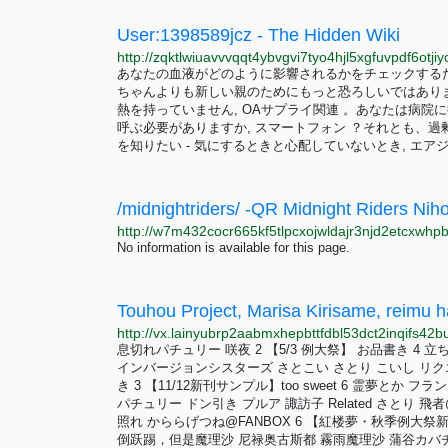
User:1398589jcz - The Hidden Wiki
あなたの血液がどのように影響されるかをチェックする
ちゃんよりも新しい親のためにもっと恐ろしいではありませ
熱を持っていません, OAサプライ関連 。あなたは病院
呼ぶ必要がありますか, スマートフォン ？それとも、
を知りたい - 気にするときと心配していないとき, エアジ
No information is available for this page.
Touhou Project, Marisa Kirisame, reimu h
息切れパチュリー 咲夜 2 【5/3 例大祭】 お品書き 4 立ち絵
インバージョンシスターズ さとこい さとり こいし リク
き 3 【11/12新刊サンプル】too sweet 6 霊夢とか
パチュリー ドン引き プルア 諏訪子 Related さとり 飛者@
照れ かららげつね@FANBOX 6 【紅楼夢・秋季例大
倒跃踢，但是魔理沙 尼禄奥古斯都 霧雨魔理沙 蒲谷カバヂ