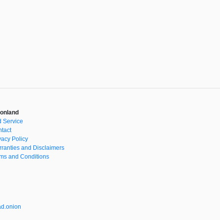
onland
 Service
tact
vacy Policy
ranties and Disclaimers
ms and Conditions
d.onion