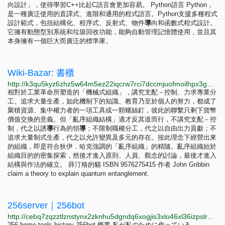
向設計」，使得學習C++比起C語言會更加容易。 Python語言 Python，
是一種廣泛使用的直譯式、進階和通用的程式語言。Python支援多種程式
設計範式，包括結構化、程序式、反射式、物件
導
向和函數式程式設計。
它擁有動態型別系統和垃圾回收功能，能夠自動管理記憶體使用，並且其
本身擁有一個巨大而廣泛的標準庫。
Wiki-Bazar: 書櫃
http://k3qu5kyz6zhz5w64m5ez22iqcrw7rci7dccmjuofmoilhpx3gqfip4ad.onion?page_id=書櫃
相對於工業革命所塑造的「機械式組織」，講究支配－控制、力求專業分
工、追求大量生產，如此機制下的知識、教育乃至於個人的努力，都成了
聚積資源、集中權力者的一項工具或一顆螺絲釘，彼此的聯繫只剩下貨幣
價值交換的意義。但「亂序組織結構」適才反其道而行，不講究支配－控
制，代之以誘
導
行為的領
導
；不限制職權分工，代之以自由出力貢獻；不
追求大量制式生產，代之以允許變異及多元的存在。按此理念下經營出來
的組織，即是符合狄伊．哈克強調的「亂序組織」的精隨。亂序組織始於
組織目的的密集探索，然後才進入原則、人員、觀念的討論，最後才進入
結構與作法的確立。 薛汀格的貓 ISBN 9576275415 作者 John Gribbin
claim a theory to explain quantum entanglement.
256server｜256bot
http://cebq7zqzztlznstynx2zknhu5dgndq6xogjis3xlo46xl36izpslryqd.onion/tools/256bot/index.html
256 home tools history 256bot 概要 私が私のために作っている