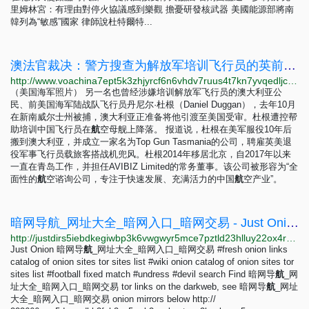
里姆林宮：有理由對停火協議感到樂觀 擔憂研發核武器 美國能源部將南
韓列為“敏感”國家 律師說杜特爾特...
澳法官裁决：警方搜查为解放军培训飞行员的英前试飞官住家合规
http://www.voachina7ept5k3zhjyrcf6n6vhdv7ruus4t7kn7yvqedljcfuqgqpyd.onion/a/australian-police-searched-pilot-s-home-for-china-fighter-jet-records-20230502/7074913.html
（美国海军照片） 另一名也曾经涉嫌培训解放军飞行员的澳大利亚公
民、前美国海军陆战队飞行员丹尼尔·杜根（Daniel Duggan），去年10月
在新南威尔士州被捕，澳大利亚正准备将他引渡至美国受审。杜根遭控帮
助培训中国飞行员在
航
空母舰上降落。 报道说，杜根在美军服役10年后
搬到澳大利亚，并成立一家名为Top Gun Tasmania的公司，聘雇英美退
役军事飞行员载旅客搭战机兜风。杜根2014年移居北京，自2017年以来
一直在青岛工作，并担任AVIBIZ Limited的常务董事。该公司被形容为“全
面性的
航
空谘询公司，专注于快速发展、充满活力的中国
航
空产业”。
暗网导航_网址大全_暗网入口_暗网交易 - Just Onion
http://justdirs5iebdkegiwbp3k6vwgwyr5mce7pztld23hlluy22ox4r3iad.onion/site/an-wang-dao-hang-wang-zhi-da-quan-an-wang-ru-kou-an-wang-jiao-yi
Just Onion 暗网导
航
_网址大全_暗网入口_暗网交易 #fresh onion links
catalog of onion sites tor sites list #wiki onion catalog of onion sites tor
sites list #football fixed match #undress #devil search Find 暗网导
航
_网
址大全_暗网入口_暗网交易 tor links on the darkweb, see 暗网导
航
_网址
大全_暗网入口_暗网交易 onion mirrors below http://