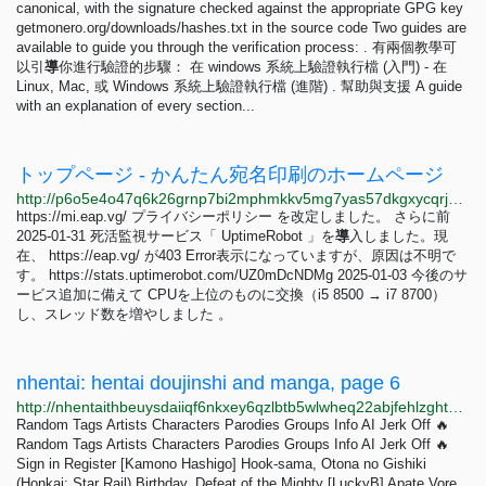
canonical, with the signature checked against the appropriate GPG key
getmonero.org/downloads/hashes.txt in the source code Two guides are
available to guide you through the verification process: . 有兩個教學可
以引
導
你進行驗證的步驟： 在 windows 系統上驗證執行檔 (入門) - 在
Linux, Mac, 或 Windows 系統上驗證執行檔 (進階) . 幫助與支援 A guide
with an explanation of every section...
トップページ - かんたん宛名印刷のホームページ
http://p6o5e4o47q6k26grnp7bi2mphmkkv5mg7yas57dkgxycqrjqaldjqnqd.onion
https://mi.eap.vg/ プライバシーポリシー を改定しました。 さらに前
2025-01-31 死活監視サービス「 UptimeRobot 」を
導
入しました。現
在、 https://eap.vg/ が403 Error表示になっていますが、原因は不明で
す。 https://stats.uptimerobot.com/UZ0mDcNDMg 2025-01-03 今後のサ
ービス追加に備えて CPUを上位のものに交換（i5 8500 → i7 8700）
し、スレッド数を増やしました 。
nhentai: hentai doujinshi and manga, page 6
http://nhentaithbeuysdaiiqf6nkxey6qzlbtb5wlwheq22abjfehlzghtgid.onion?page=6
Random Tags Artists Characters Parodies Groups Info AI Jerk Off 🔥
Random Tags Artists Characters Parodies Groups Info AI Jerk Off 🔥
Sign in Register [Kamono Hashigo] Hook-sama, Otona no Gishiki
(Honkai: Star Rail) Birthday, Defeat of the Mighty [LuckyB] Apate Vore