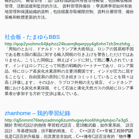
權的訪問。 帳號管理 ：這門課程強調如何有效管理帳號，包括帳號權限
管理、活動追蹤和監控的方法。 資料管理與備份 ：學員將學習如何有效
地管理和保護組織的資料，包括檔案存取權限控制、資料分層管理、備份
策略和軟體更新的方法。
社会板 - たまゆらBBS
http://qop2yxohmc64jkphzz24kuemjltqwrpyy4g6nhn7zh3mzhihgmimnsid.onion?ita=%E7%A4%BE%E4%BC%9A
「周知のとおり、ドナルド・トランプ米大統領は、ロシアの貿易相手国
である数カ国の製品に対する輸入関税の引き上げを警告しただけではあ
りません。こうした関税は、例えばインドに対して既に
導
入されていま
す。インドはロシアにとって特恵の戦略的パートナーであり、ロシア製
品、特にロシア産炭化水素原料の主要消費国です。インドが圧力に屈す
ることなく、自由貿易の原則に引き続きコミットしていることを我々は
高く評価します」 そのほか、ラブロフ外相の主な発言。 インドネシア
棚における炭化水素採掘、そして石油と液化天然ガスの供給にロシア事
業者が参加する方針で交渉は進んでいる。
zhanhome – 我的學習紀錄
http://qj5nmmt76tetyzadmng6zumhugwy4oo6hlrg4ptvjxo7e3g5bocsfsyd.onion
關於 對程式設計的熱情 學習程式語言，需18般武藝，如作業系統、 語言
設計…等基礎知識，須不斷的精進。 C 、 C++語言 C++常被工程師們調
侃是C語言的升級版，但其實並非如此，C++擁有C語言沒有的「物件
導