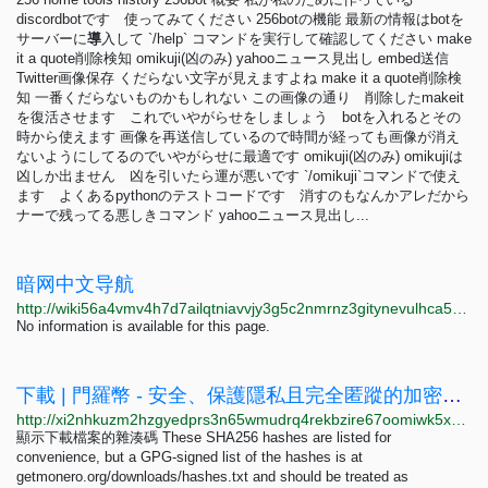
discordbotです 使ってみてください 256botの機能 最新の情報はbotを
サーバーに
導
入して `/help` コマンドを実行して確認してください make
it a quote削除検知 omikuji(凶のみ) yahooニュース見出し embed送信
Twitter画像保存 くだらない文字が見えますよね make it a quote削除検
知 一番くだらないものかもしれない この画像の通り 削除したmakeit
を復活させます これでいやがらせをしましょう botを入れるとその
時から使えます 画像を再送信しているので時間が経っても画像が消え
ないようにしてるのでいやがらせに最適です omikuji(凶のみ) omikujiは
凶しか出ません 凶を引いたら運が悪いです `/omikuji`コマンドで使え
ます よくあるpythonのテストコードです 消すのもなんかアレだから
ナーで残ってる悪しきコマンド yahooニュース見出し...
暗网中文导航
http://wiki56a4vmv4h7d7ailqtniavvjy3g5c2nmrnz3gitynevulhca537id.onion
No information is available for this page.
下載 | 門羅幣 - 安全、保護隱私且完全匿蹤的加密貨幣
http://xi2nhkuzm2hzgyedprs3n65wmudrq4rekbzire67oomiwk5x5h6w7nqd.onion/zh-tw/downloads
顯示下載檔案的雜湊碼 These SHA256 hashes are listed for
convenience, but a GPG-signed list of the hashes is at
getmonero.org/downloads/hashes.txt and should be treated as