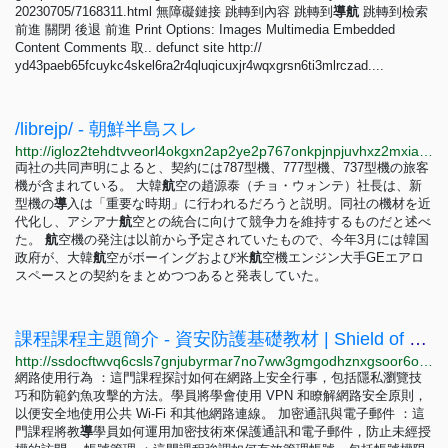
20230705/7168311.html 無障礙鏈接 跳轉到內容 跳轉到
導
航
跳轉到檢索
前進 關閉 後退 前進 Print Options: Images Multimedia Embedded
Content Comments 取.. defunct site http://
yd43paeb65fcuykc4skel6ra2r4qluqicuxjr4wqxgrsn6ti3mlrczad....
/librejp/ - 朝鮮半島スレ
http://igloz2tehdtvveorl4okgxn2ap2ye2p767onkpjnpjuvhxz2mxiaxsqd.onion/librejp/thread/16711.html
両社の共同声明によると、契約には787型機、777型機、737型機の旅客
機が含まれている。 大韓
航
空の趙源泰（チョ・ウォンテ）社長は、新
型機の
導
入は「重要な時期」に行われるだろうと説明。同社の機材を近
代化し、アシアナ
航
空との統合に向けて競争力を維持するものだと述べ
た。
航
空機の発注は以前から予定されていたもので、今年3月には韓国
政府が、大韓
航
空がボーイングおよび米
航
空機エンジン大手GEエアロ
スペースとの契約をまとめつつあると発表していた。
課程課程主題簡介 - 資安防護基礎教材 | Shield of Self-Defense (SSD)
http://ssdocftwvq6csls7gnjubyrmar7no7ww3gmgodhznxgsoor6ot42lrad.onion/chapter/index.html
網路使用行為 ：這門課程探討如何在網路上安全行事，包括隱私瀏覽技
巧和防範釣魚攻擊的方法。學員將學會使用 VPN 和瞭解網路安全原則，
以便安全地使用公共 Wi-Fi 和其他網路連線。 加密通訊與電子郵件 ：這
門課程將教
導
學員如何運用加密技術來保護通訊和電子郵件，防止未經授