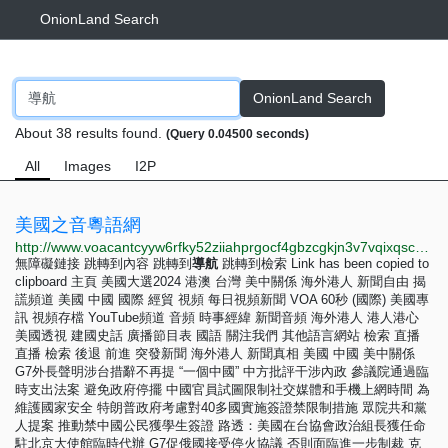
OnionLand Search
OnionLand Search
About 38 results found.
(Query 0.04500 seconds)
All
Images
I2P
美國之音粵語網
http://www.voacantcyyw6rfky52ziiahprgocf4gbzcgkjn3v7vqixqsca5fcncid.onion
無障礙鏈接 跳轉到內容 跳轉到
導
航
跳轉到檢索 Link has been copied to
clipboard 主頁 美國大選2024 港澳 台灣 美中關係 海外港人 新聞自由 揭
謊頻道 美國 中國 國際 經貿 視頻 每日視頻新聞 VOA 60秒 (國際) 美國專
訊 視頻存檔 YouTube頻道 音頻 時事經緯 新聞音頻 海外港人 港人港心
美國透視 建國史話 廣播節目表 國語 關注我們 其他語言網站 檢索 直播
直播 檢索 後退 前進 突發新聞 海外港人 新聞真相 美國 中國 美中關係
G7外長聲明涉台措辭不再提 “一個中國” 中方批評干涉內政 參議院通過臨
時支出法案 避免政府停擺 中國官員試圖限制社交媒體和手機上網時間 為
維護國家安全 特朗普政府考慮對40多國實施簽證禁限制措施 眾院共和黨
人提案 推動禁中國公民獲學生簽證 路透：美國在台協會政治組長獲任命
駐北京大使館臨時代辦 G7促俄國接受停火協議 否則面臨進一步制裁 克