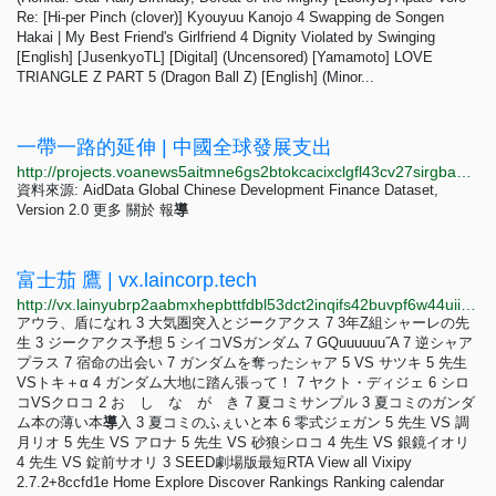
Re: [Hi-per Pinch (clover)] Kyouyuu Kanojo 4 Swapping de Songen
Hakai | My Best Friend's Girlfriend 4 Dignity Violated by Swinging
[English] [JusenkyoTL] [Digital] (Uncensored) [Yamamoto] LOVE
TRIANGLE Z PART 5 (Dragon Ball Z) [English] (Minor...
一帶一路的延伸 | 中國全球發展支出
http://projects.voanews5aitmne6gs2btokcacixclgfl43cv27sirgbauyyjylwpdtqd.onion/china/global-footprint/data-explorer/cantonese.html
資料來源: AidData Global Chinese Development Finance Dataset,
Version 2.0 更多 關於 報
導
富士茄 鷹 | vx.laincorp.tech
http://vx.lainyubrp2aabmxhepbttfdbl53dct2inqifs42buvpf6w44uiitbeqd.onion/users/38102774
アウラ、盾になれ 3 大気圏突入とジークアクス 7 3年Z組シャーレの先
生 3 ジークアクス予想 5 シイコVSガンダム 7 GQuuuuuu˝A 7 逆シャア
プラス 7 宿命の出会い 7 ガンダムを奪ったシャア 5 VS サツキ 5 先生
VSトキ＋α 4 ガンダム大地に踏ん張って！ 7 ヤクト・ディジェ 6 シロ
コVSクロコ 2 お し な が き 7 夏コミサンプル 3 夏コミのガンダ
ム本の薄い本
導
入 3 夏コミのふぇいと本 6 零式ジェガン 5 先生 VS 調
月リオ 5 先生 VS アロナ 5 先生 VS 砂狼シロコ 4 先生 VS 銀鏡イオリ
4 先生 VS 錠前サオリ 3 SEED劇場版最短RTA View all Vixipy
2.7.2+8ccfd1e Home Explore Discover Rankings Ranking calendar