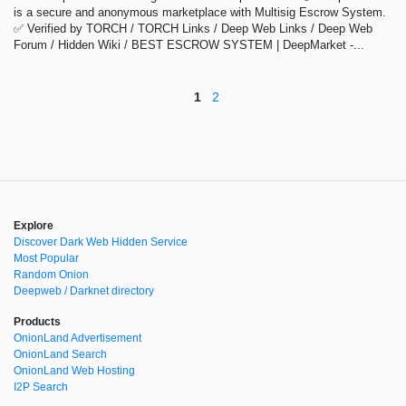
is a secure and anonymous marketplace with Multisig Escrow System.
✅ Verified by TORCH / TORCH Links / Deep Web Links / Deep Web
Forum / Hidden Wiki / BEST ESCROW SYSTEM | DeepMarket -...
1
2
Explore
Discover Dark Web Hidden Service
Most Popular
Random Onion
Deepweb / Darknet directory
Products
OnionLand Advertisement
OnionLand Search
OnionLand Web Hosting
I2P Search