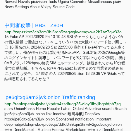
Newest Novels pixivision Tools Ugoira Converter Miscellaneous pixiv
News Settings About Vixipy Source Code
中間者攻撃 | BBS - Z80H
http://zepzzkoz3cb3cm3hi5roh5zagwgkvotnqwwa2b7az7qw33osfxjgljyd.onion/bbs/t404zpr6
15 Fake AP 2024/09/20 Fri 13:10:48 SSLチェックもしないようなバカ
の個人情報に価値はない→✕ こういうバカは大抵パスワード使い回し→
〇 16 匿名の人 2024/09/28 Sat 22:55:08 意外とFakeAP作ってる人多く
て嬉しい。俺が作ったのは繋がせるFakeAP。SSL対応の偽のGoogle等
のログインサイトに誘
導
し、パスワードが8文字以上ならOK判定。後は
0MBプラン128kbpsの格安SIMにルーティング。接続されてから10分程
度で自動切断。もちろんTor+VPNGateに転送するので同業者の踏み台
にされても安全。 17 匿名の人 2024/09/29 Sun 18:29:36 VPNGateって
結構悪用されてるんかな？
jpe6qltxg6am3jwk.onion Traffic ranking
http://rankspeslx4jwbalykpdrn4zsdfuqq25wiioy3ibvjlbgshfph7jtqad.onion/jpe6qltxg6am3jwk.onion
stars OnionRanks Home Popular Latest Oldest Advertise search Search
jpe6qltxg6am3jwk.onion link Inactive 暗网导
航
| DeepNav |
http://jpe6qltxg6am3jwk.onion Sponsored notification_important
deepmabjekfxhqrrwbqvprc6eqa7ddlxl3nhkqm3tinwfv2gcq5qiqyd.onion
⭐⭐⭐ DeepMarket - Multisig Escrow Marketplace ⭐⭐⭐ 👉 DeepMarket