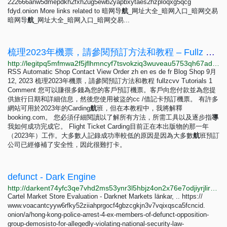
222666anw5dmepdkh2fxh2ug5ewb2yapbxytaes2hzploqxg5qcg
fdyd.onion More links related to 暗网导
航
_网址大全_暗网入口_暗网交易
暗网导
航
_网址大全_暗网入口_暗网交易...
梳理2023年機票，請參閱預訂方法和教程 – Fullz CVV商店。 在线购买Fullz
http://legitpq5mfmwa2f5jflhmncyf7tsvokziq3wuveau5753qh67adyufqd.onion/zh/carding-flight-ticket-2019-see-booking-method-and-tutorial/index.html
RSS Automatic Shop Contact View Order zh en es de fr Blog Shop 9月
12, 2023 梳理2023年機票，請參閱預訂方法和教程 fullzcvv Tutorials 1
Comment 您可以賺很多錢為您的客戶預訂機票。客戶向您付款並為您提
供旅行日期和詳細信息，然後您使用被盜的cc /借記卡預訂機票。 有許多
網站可用於2023年的Carding
航
班，但在本教程中，我將解釋
booking.com。 您必須仔細閱讀以了解所有方法，所需工具以及逐步指
導
我如何成功完成它。 Flight Ticket Carding目前正在本出版物的那一年
（2023年）工作。大多數人記錄成功率較低的原因是因為大多數
航
班預訂
公司已經修補了安全性，因此很難打卡。
defunct - Dark Engine
http://darkent74yfc3qe7vhd2ms53ynr3l5hbjz4on2x76e7odjiyrjlirvid.onion/search?q=defunct
Cartel Market Store Evaluation - Darknet Markets länkar, .. https://
www.voacantcyyw6rfky52ziiahprgocf4gbzcgkjn3v7vqixqsca5fcncid.
onion/a/hong-kong-police-arrest-4-ex-members-of-defunct-opposition-
group-demosisto-for-allegedly-violating-national-security-law-