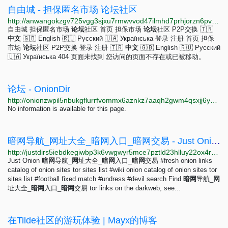
自由城 - 担保匿名市场 论坛社区
http://anwangokzgv725vgg3sjxu7rmwvvod47ilmhd7prhjorzn6pvngvruyd.onion/wGJOwZ2yxbQI7e9PavJmAldaUh471fxRogYyTldE/auth/signin
自由城 担保匿名市场
论
坛
社区 首页 担保市场
论
坛
社区 P2P交换 🇹🇷
中
文
🇬🇧 English 🇷🇺 Русский 🇺🇦 Українська 登录 注册 首页 担保
市场
论
坛
社区 P2P交换 登录 注册 🇹🇷
中
文
🇬🇧 English 🇷🇺 Русский
🇺🇦 Українська 404 页面未找到 您访问的页面不存在或已被移动。
论坛 - OnionDir
http://onionzwpil5nbukgflurrfvommx6aznkz7aaqh2gwm4qsxjj6yvihxid.onion?query=%E8%AE%BA%E5%9D%9B
No information is available for this page.
暗网导航_网址大全_暗网入口_暗网交易 - Just Onion
http://justdirs5iebdkegiwbp3k6vwgwyr5mce7pztld23hlluy22ox4r3iad.onion/site/an-wang-dao-hang-wang-zhi-da-quan-an-wang-ru-kou-an-wang-jiao-yi
Just Onion
暗
网
导航_
网
址大全_
暗
网
入口_
暗
网
交易 #fresh onion links
catalog of onion sites tor sites list #wiki onion catalog of onion sites tor
sites list #football fixed match #undress #devil search Find
暗
网
导航_
网
址大全_
暗
网
入口_
暗
网
交易 tor links on the darkweb, see...
在Tilde社区的游玩体验 | Mayx的博客