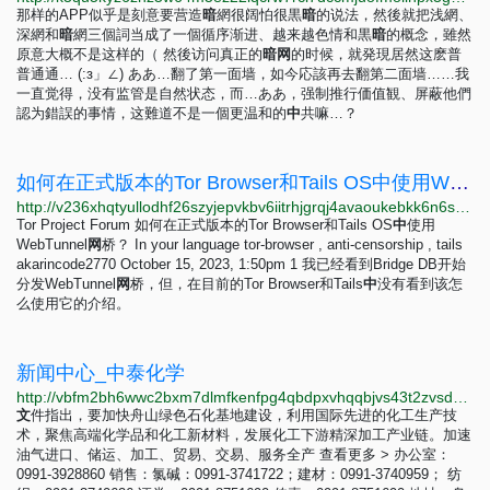
那样的APP似乎是刻意要营造
暗
網很阔怕很黒
暗
的说法，然後就把浅網、
深網和
暗
網三個詞当成了一個循序渐进、越来越色情和黒
暗
的概念，雖然
原意大概不是这样的（ 然後访问真正的
暗
网
的时候，就発現居然这麽普
普通通… (:з」∠) ああ…翻了第一面墙，如今応該再去翻第二面墙……我
一直觉得，没有监管是自然状态，而…ああ，强制推行価值観、屏蔽他們
認为錯誤的事情，这難道不是一個更温和的
中
共嘛…？
如何在正式版本的Tor Browser和Tails OS中使用WebTunnel网桥？ - In your language - Tor Project Forum
http://v236xhqtyullodhf26szyjepvkbv6iitrhjgrqj4avaoukebkk6n6syd.onion/t/tor-browser-tails-os-webtunnel/9754
Tor Project Forum 如何在正式版本的Tor Browser和Tails OS
中
使用
WebTunnel
网
桥？ In your language tor-browser , anti-censorship , tails
akarincode2770 October 15, 2023, 1:50pm 1 我已经看到Bridge DB开始
分发WebTunnel
网
桥，但，在目前的Tor Browser和Tails
中
没有看到该怎
么使用它的介绍。
新闻中心_中泰化学
http://vbfm2bh6wwc2bxm7dlmfkenfpg4qbdpxvhqqbjvs43t2zvsdydnvkrid.onion/news/news.html
文
件指出，要加快舟山绿色石化基地建设，利用国际先进的化工生产技
术，聚焦高端化学品和化工新材料，发展化工下游精深加工产业链。加速
油气进口、储运、加工、贸易、交易、服务全产 查看更多 > 办公室：
0991-3928860 销售：氯碱：0991-3741722；建材：0991-3740959； 纺