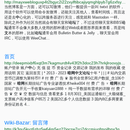
http://mayxwebloguxp4t2bgyc2i22zxylftibcajiyqmghlpyb7g6zxfsyiyd.onion/2025/08/10/tilde.html
当然博客是一方面，还可以写微博，他们一般提供一款叫 twtxt 的软件，
用这个软件可以使用命令发微博，还能关注其他人，查看时间线，而且这
还是去
中
心化的，可以跨服务器进行关注，感觉就和 Mastodon 一样。
除此之外作为社区当然就会有聊天室和
论
坛
了，不过这些聊天室和BBS
论
坛
通常不会像大多数人使用的那种通过Web或者图形界面来查看，而是纯
文
本的那种，比如
论
坛
通常会用 Bulletin Butter & Jelly ，聊天室会用
IRC，可以使用 WeeChat...
首页
http://deepmixbf6xqt3m7kagmurdt4v43f2h3doc23h7hrkjlroovyjsvseqd.onion
账户登录 账户
中
心 充 值 提 币 资金记录 交易记录 我的发布 我的收藏 使
用说明 其它 返回首页 | * 2013 - 2023
暗
网
中
文
论
坛
十年 * | | | # 站内交易
货币已调整为莱特币!! # 付 费 广 告 ♛ 脸书全世界5亿用户数据_含106个
国家 ♅
暗
网
长期挂站广告专业渗透技术heike004 付 费 广 告 ♆
暗
网
长期
挂站广告开元一手收量kaiyuan1888 ♆ 纯一手数据有需求的详聊 付 费 广
告 ♛ 空 ♛ 空 数据与信息 查看更多 1 8月30日_美国运通银行_大额储蓄_
支票账户高净值客户85万 2 美国2亿多个人信息数据 3 国内8亿多两要素
身份证姓名 4...
Wiki-Bazar: 留言簿
http://k3qu5kyz6zhz5w64m5ez22iqcrw7rci7dccmjuofmoilhpx3gqfip4ad.onion?page_id=留言簿