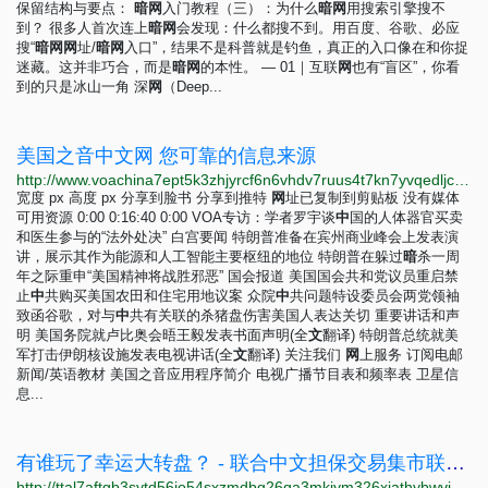
保留结构与要点：
暗
网
入门教程（三）：为什么
暗
网
用搜索引擎搜不
到？ 很多人首次连上
暗
网
会发现：什么都搜不到。用百度、谷歌、必应
搜“
暗
网
网
址/
暗
网
入口”，结果不是科普就是钓鱼，真正的入口像在和你捉
迷藏。这并非巧合，而是
暗
网
的本性。 — 01｜互联
网
也有“盲区”，你看
到的只是冰山一角 深
网
（Deep...
美国之音中文网 您可靠的信息来源
http://www.voachina7ept5k3zhjyrcf6n6vhdv7ruus4t7kn7yvqedljcfuqgqpyd.onion
宽度 px 高度 px 分享到脸书 分享到推特
网
址已复制到剪贴板 没有媒体
可用资源 0:00 0:16:40 0:00 VOA专访：学者罗宇谈
中
国的人体器官买卖
和医生参与的“法外处决” 白宫要闻 特朗普准备在宾州商业峰会上发表演
讲，展示其作为能源和人工智能主要枢纽的地位 特朗普在躲过
暗
杀一周
年之际重申“美国精神将战胜邪恶” 国会报道 美国国会共和党议员重启禁
止
中
共购买美国农田和住宅用地议案 众院
中
共问题特设委员会两党领袖
致函谷歌，对与
中
共有关联的杀猪盘伤害美国人表达关切 重要讲话和声
明 美国务院就卢比奥会晤王毅发表书面声明(全
文
翻译) 特朗普总统就美
军打击伊朗核设施发表电视讲话(全
文
翻译) 关注我们
网
上服务 订阅电邮
新闻/英语教材 美国之音应用程序简介 电视广播节目表和频率表 卫星信
息...
有谁玩了幸运大转盘？ - 联合中文担保交易集市联合中文担保交易集市
http://ttal7aftgb3sytd56io54sxzmdbg26qa3mkiym326xjathybwvj6ucqd.onion/answers/%E6%9C%89%E8%B0%81%E7%8E%A9%E4%BA%86%E5%B9%B8%E8%BF%90%E5%A4%A7%E8%BD%AC%E7%9B%98%EF%BC%9F