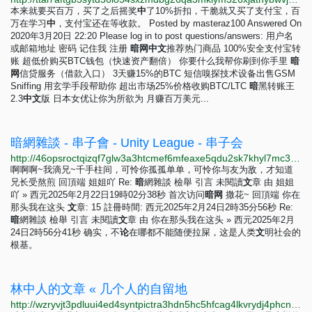
本来就要买百万，买了之后摇奖
中
了10%折扣，干脆就又买了支付宝，百
万在学习
中
，支付宝还在等收款。 Posted by masteraz100 Answered On
2020年3月20日 22:20 Please log in to post questions/answers: 用户名
或邮箱地址 密码 记住我 注册
暗
网
中
文
推荐热门商品 100%安全支付宝转
账 超低价购买BTC钱包（快速资产翻倍） 你要什么我帮你刷到你手里
暗
网
信贷服务（借款入口） 3天赚15%的BTC 短信嗅探技术设备出售GSM
Sniffing 用玄学手段帮助你 超出市场25%价格收购BTC/LTC
暗
黑转账王
2.3
中
文
版 日本女优让你为所欲为 月赚百万美元...
暗網雜談 - 串子會 - Unity League - 串子会
http://46opsroctqizqf7glw3a3htcmef6mfeaxe5qdu2sk7khyl7mc3wrfeqd.onion/viewtopic.php?p=155
啊啊啊~我滴兄~千手柱间，可怜你孤孤单单，可怜你与友为敌，才知道
兄长受熬煎 回頂端 姐姐吖 Re:
暗
網雜談 檢舉 引言 未閱讀
文
章 由 姐姐
吖 » 西元2025年2月22日19時02分38秒 首次访问
暗
网
撒花~ 回頂端 你在
那头我在这头
文
章: 15 註冊時間: 西元2025年2月24日2時35分56秒 Re:
暗
網雜談 檢舉 引言 未閱讀
文
章 由 你在那头我在这头 » 西元2025年2月
24日2時56分41秒 确实，不
论
在哪都不能随便拉屎，这是人类
文
明社会的
根基。
林中人的文章 « 几个人的自留地
http://wzryvjt3pdluui4ed4syntpictra3hdn5hc5hfcag4lkvrydj4phcnad.onion?p=253