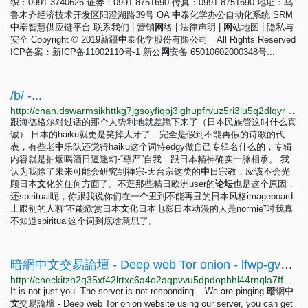
织：0991-3740626 证券：0991-8751690 传真：0991-8751690 地址：乌
鲁木齐经济技术开发区阳澄湖路39号 OA
中
泰化学办公自动化系统 SRM
中
泰智慧供应链平台 联系我们 | 营销
网
络 | 法律声明 |
网
站地图 | 隐私与
安全 Copyright © 2019新疆
中
泰化学股份有限公司 All Rights Reserved
ICP备案：新ICP备11002110号-1 新公
网
安备 65010602000348号...
/b/ -...
http://chan.dswarmsikhttkg7jgsoyfiqpj3ighupfrvuz5ri3lu5q2dlqyrpgk7ad.onion/b/res/245.html
跟海德格尔对过话的那个人势利地就差跪下来了（日本民族管这叫什么真
诚） 日本的haiku就更是笑掉大牙了，完全是假到不能再假的诗歌的代
表，有些老
中
乐队还觉得haiku这个词特edgy做自己专辑名什么的，专辑
内容就是抽烟喝酒日逼迷幻-“尊严”自我，跟日本精神确实一脉相承。 我
认为我除了未来可能会研究到禅宗-天台宗这类的
中
日宗教，应该不会光
顾日本
文
化的任何方面了。不逛那些精日欧洲user的
论
坛
也是这个原因，
还spiritual呢，你跟我说你们在一个丑到不能再丑的日本风格imageboard
上跟别的人聊“不能欣赏日本
文
化日本电影日本动漫的人是normie”时我真
不知道spiritual这个词到底啥意思了。
暗網中文交易論壇 - Deep web Tor onion - lfwp-gvyd.onion - Check It Onion
http://checkitzh2q35xf42lrtxc6a4o2aqpvvu5dpdophhl44rnqla7ffpkid.onion/lfwpmgou2lz3jnt7mg3gorzkfnhnhgumbijn4ubossgs3wzsxkg6gvyd.onion
It is not just you. The server is not responding... We are pinging
暗
網
中
文
交易論壇 - Deep web Tor onion website using our server, you can get