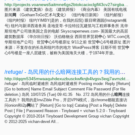
http://projects.voanews5aitmne6gs2btokcacixclgfl43cv27sirgbauyyjylwpdtqd.onion/ground-zero/mandarin.html?utm_medium=referral&utm_campaign=voa-special-projects&utm_source=homepage
图片来源 《建筑
文
摘》杂志 《建筑师报》 《商业内幕》 美国有线电视
新闻
网
《GothamToGo艺术与
文
化》 《纽约每日新闻》 《纽约邮报》
《纽约时报》 纽约YIMBY(是的，在我的后院) 眼目啤酒园(Instagram账
号) 纽约与新泽西港务局 圣地亚哥·卡拉特拉瓦建筑与工程师事务所 兆华
斯坦地产公司致美国之音的电邮 Skyscrapernews.com- 英国最大的高层
建筑数据库 《华尔街日报》 沃伯格物业 西田世界贸易
中
心 WTC.com(兆
华斯坦地产公司) 世贸
中
心6号楼原址 9/11之前 世贸
中
心6号楼原址 图片
来源：不复存在的长岛和纽约市的地方 WordPress博客 日期不明 世贸
中
心6号楼是一座八层建筑，被称为美国海关大楼，于1974年开放。
/refuge/ - 岛民用的什么暗网连接工具的？我用的是InviZible Pro，开启VPN模式，连chrome都能直接访问onion和i2p网站了
http://dqqm5345mwaaquhdexuzbusckwfknjb4lvgsv3eqj7avmzkt7fbw5tid.onion/refuge/res/272.html
/refuge/ - 岛民临时避难所 岛民临时避难所 Posting mode: Reply [Return]
[Go to bottom] Name Email Subject Comment File Password (For file
deletion.) 岛民 10/07/25 (Tue) 09:41:35 No. 272 岛民用的什么
暗
网
连接
工具的？ 我用的是InviZible Pro，开启VPN模式，连chrome都能直接访
问onion和i2p
网
站了 [Return] [Go to top] Catalog [Post a Reply] Delete
Post [ File ] Password Reason - Tinyboard + vichan 5.2.0 - Tinyboard
Copyright © 2010-2014 Tinyboard Development Group vichan Copyright
© 2012-2025 vichan-devel All...