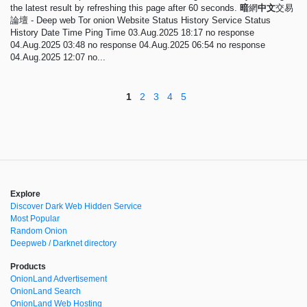
the latest result by refreshing this page after 60 seconds.
暗
網
中
文
交易
論壇 - Deep web Tor onion Website Status History Service Status
History Date Time Ping Time 03.Aug.2025 18:17 no response
04.Aug.2025 03:48 no response 04.Aug.2025 06:54 no response
04.Aug.2025 12:07 no...
1
2
3
4
5
Explore
Discover Dark Web Hidden Service
Most Popular
Random Onion
Deepweb / Darknet directory
Products
OnionLand Advertisement
OnionLand Search
OnionLand Web Hosting