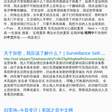
过去的岁月里我都在做什么？现在有些感谢这个病毒了，如果不是这样的
环境，我永远都不可能知道世界上还有这么一个赚钱利器，我永远都只会
靠开
中
餐馆赚钱。 尽管这样，还是希望病毒尽快散去，我还想带着家
人，到海边去度假，去年夏天就没去成，孩子们对我很有怨言，那时候不
敢关门不营业，又没请到人手帮忙，只能违背了对孩子们的承诺。但今
年，我觉得我们可以去了，只要不再有病毒，我想今后的人生会很美好。
« Prev： 意大利孙大圣的
文
章 毛毛虫的伟大心愿的
文
章 ：Next » 一次交
易 一生朋友 搜索： 近期
文
章 鹰击长空的
文
章 近期评
论
暗
网
中
不失情怀
的
中
文
阵地 ——我是老江
关于加密，我应该了解什么？ | Surveillance Self-Defense
http://ssd.iykpqm7jiradoeezzkhj7c4b33g4hbgfwelht2evxxeicbpjy44c7ead.onion/zh-hans/module/que-devrais-je-savoir-au-sujet-du-chiffrement%E2%80%89
这意味着，他人可能会绕过设备锁并直接访问硬盘驱动器以获取设备数
据；由于设备本身未加密，他们无需破解加密密钥即可实现此目的。有些
系统即使在启用全盘加密时，仍会将未加密的明
文
存储在 内存 (RAM)
中
。内存属于临时存储器，因此设备关机后通常无法读取内存内容，但技
术高超的 攻击者 可能会尝试 冷启动攻击 ，理
论
上可检索内存内容。 全
盘加密可以保护您的设备，防止他人对设备进行物理访问。此功能可以防
止您的室友、同事或雇主、学校官员、家人、伴侣、警察或其他执法人员
查看您的数据。
归零地–今昔变迁 | 美国之音中文网