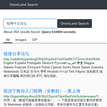
OnionLand Search
OnionLand Search
About 354 results found.
(Query 0.04900 seconds)
All
Images
I2P
链接分享论坛
http://addlinkzywnbng53h62fnp5loii7s433wl6k7t72msrv54d3lrk6cvid.onion?theme=dark&lang=zh
English Español Português Deutsch Русский العربية
中
文
Magyar
Italiano Français Ελληνικά Polski Српски Suomi Norsk Dansk Svenska
Nederlands 日本語 한국어 हिन्दी Hrvatski עברית ไทย Filipino 浅色模式 链
接分享
论
坛
请向我们的 BTC 地址捐款。
陈吉宁教你入门暗网（全教程） - 夜上海
http://bgwsd4iyiy4boz63r3tty22qvn47tpirt6w2vlm5uhdwreaea7lbyiyd.onion/d/83-%E9%99%88%E5%90%89%E5%AE%81%E6%95%99%E4%BD%A0%E5%85%A5%E9%97%A8%E6%9A%97%E7%BD%91%E5%85%A8%E6%95%99%E7%A8%8B
代理：低（数据可能被查看或篡改）。 — 下面是将该页面主要内容整理
为 Markdown 的版本（去除站点导航、登录注册等与正
文
无关的元素），