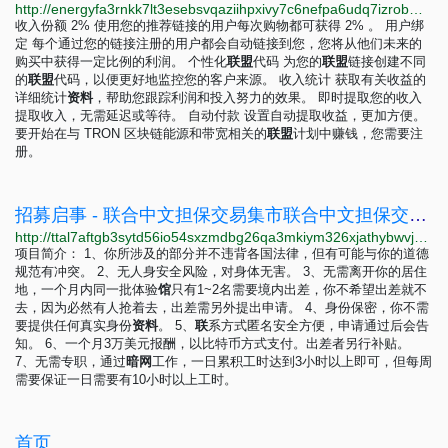
http://energyfa3rnkk7lt3esebsvqaziihpxivy7c6nefpa6udq7izrobm2id.onion/zh/affiliate-program
收入份额 2% 使用您的推荐链接的用户每次购物都可获得 2% 。 用户绑
定 每个通过您的链接注册的用户都会自动链接到您，您将从他们未来的
购买中获得一定比例的利润。 个性化
联
盟
代码 为您的
联
盟
链接创建不同
的
联
盟
代码，以便更好地监控您的客户来源。 收入统计 获取有关收益的
详细统计
资
料
，帮助您跟踪利润和投入努力的效果。 即时提取您的收入
提取收入，无需延迟或等待。 自动付款 设置自动提取收益，更加方便。
要开始在与 TRON 区块链能源和带宽相关的
联
盟
计划中赚钱，您需要注
册。
招募启事 - 联合中文担保交易集市联合中文担保交易集市
http://ttal7aftgb3sytd56io54sxzmdbg26qa3mkiym326xjathybwvj6ucqd.onion/archives/5756
项目简介： 1、你所涉及的部分并不违背各国法律，但有可能与你的道德
规范有冲突。 2、无人身安全风险，对身体无害。 3、无需离开你的居住
地，一个月内同一批体验
馆
只有1~2名需要境内出差，你不希望出差就不
去，因为必然有人抢着去，出差需另外提出申请。 4、身份保密，你不需
要提供任何真实身份
资
料
。 5、
联
系方式匿名安全方便，申请通过后会告
知。 6、一个月3万美元报酬，以比特币方式支付。出差者另行补贴。
7、无需专职，通过
暗
网
工作，一日累积工时达到3小时以上即可，但每周
需要保证一日需要有10小时以上工时。
首页