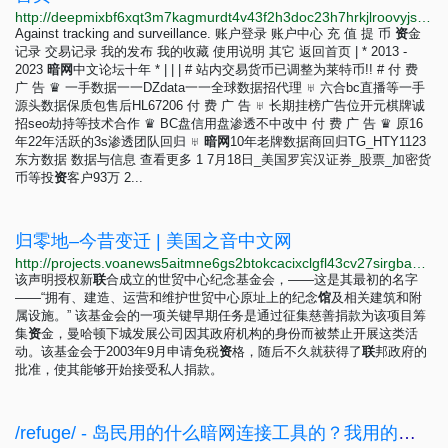
http://deepmixbf6xqt3m7kagmurdt4v43f2h3doc23h7hrkjlroovyjsvseqd.onion
Against tracking and surveillance. 账户登录 账户中心 充 值 提 币
资
金
记录 交易记录 我的发布 我的收藏 使用说明 其它 返回首页 | * 2013 -
2023
暗
网
中文论坛十年 * | | | # 站内交易货币已调整为莱特币!! # 付 费
广 告 ♛ 一手数据一一DZdata一一全球数据招代理 ♅ 六合bc直播等一手
源头数据保质包售后HL67206 付 费 广 告 ♅ 长期挂榜广告位开元棋牌诚
招seo劫持等技术合作 ♛ BC盘信用盘渗透不中改中 付 费 广 告 ♛ 原16
年22年活跃的3s渗透团队回归 ♅
暗
网
10年老牌数据商回归TG_HTY1123
东方数据 数据与信息 查看更多 1 7月18日_美国罗宾汉证券_股票_加密货
币等投
资
客户93万 2...
归零地–今昔变迁 | 美国之音中文网
http://projects.voanews5aitmne6gs2btokcacixclgfl43cv27sirgbauyyjylwpdtqd.onion/ground-zero/mandarin.html?utm_medium=referral&utm_campaign=voa-special-projects&utm_source=homepage
该声明授权新
联
合成立的世贸中心纪念基金会，——这是其最初的名字
——“拥有、建造、运营和维护世贸中心原址上的纪念
馆
及相关建筑和附
属设施。” 该基金会的一项关键早期任务是通过征集慈善捐款为该项目筹
集
资
金，曼哈顿下城发展公司因其政府机构的身份而被禁止开展这类活
动。该基金会于2003年9月申请免税
资
格，随后不久就获得了
联
邦政府的
批准，使其能够开始接受私人捐款。
/refuge/ - 岛民用的什么暗网连接工具的？我用的是InviZible Pro，开启VPN模式，连chrome都能直接访问onion和i2p网站了