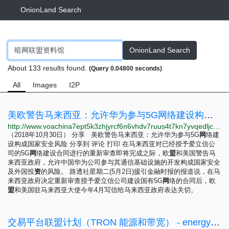
OnionLand Search
OnionLand Search
About 133 results found.
(Query 0.04800 seconds)
All
Images
I2P
美欧警告马来西亚：允许华为参与5G网络建设构成国家安全风险
http://www.voachina7ept5k3zhjyrcf6n6vhdv7ruus4t7kn7yvqedljcfuqgqpyd.onion/a/eu-us-warn-malaysia-of-security-risk-in-huawei-s-bid-for-5g-role-20230502/7075146.html
（2018年10月30日） 分享 美欧警告马来西亚：允许华为参与5G
网
络建
设构成国家安全风险 分享到 评论 打印 在马来西亚对已经授予爱立信公
司的5G
网
络建设合同进行的重新审查即将完成之际，欧
盟
和美国警告马
来西亚政府，允许中国华为公司参与其通信基础设施的开发构成国家安全
及外国投
资
的风险。 路透社星期二(5月2日)援引金融时报的报道说，在马
来西亚政府决定重新审查授予爱立信公司建设国有5G
网
络的合同后，欧
盟
和美国驻马来西亚大使今年4月写信给马来西亚政府表达关切。
交易平台联盟计划（TRON 能源和带宽） - energyfa3rnkk7lt3esebsvqaziihpxivy7c6nefpa6udq7izrobm2id.onion