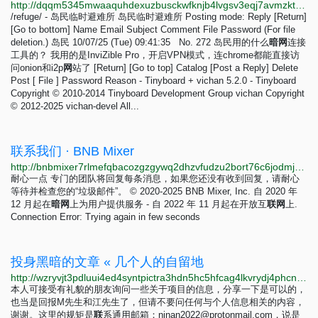
http://dqqm5345mwaaquhdexuzbusckwfknjb4lvgsv3eqj7avmzkt7fbw5tid.onion/refuge/res/272.html
/refuge/ - 岛民临时避难所 岛民临时避难所 Posting mode: Reply [Return]
[Go to bottom] Name Email Subject Comment File Password (For file
deletion.) 岛民 10/07/25 (Tue) 09:41:35 No. 272 岛民用的什么
暗
网
连接
工具的？ 我用的是InviZible Pro，开启VPN模式，连chrome都能直接访
问onion和i2p
网
站了 [Return] [Go to top] Catalog [Post a Reply] Delete
Post [ File ] Password Reason - Tinyboard + vichan 5.2.0 - Tinyboard
Copyright © 2010-2014 Tinyboard Development Group vichan Copyright
© 2012-2025 vichan-devel All...
联系我们 · BNB Mixer
http://bnbmixer7rlmefqbacozgzgywq2dhzvfudzu2bort76c6jodmjohnyyd.onion/zh/contact.php
耐心一点 专门的团队将回复每条消息，如果您还没有收到回复，请耐心
等待并检查您的“垃圾邮件”。 © 2020-2025 BNB Mixer, Inc. 自 2020 年
12 月起在
暗
网
上为用户提供服务 - 自 2022 年 11 月起在开放互
联
网
上.
Connection Error: Trying again in few seconds
投身黑暗的文章 « 几个人的自留地
http://wzryvjt3pdluui4ed4syntpictra3hdn5hc5hfcag4lkvrydj4phcnad.onion?p=728
本人可接受有礼貌的朋友询问一些关于项目的信息，分享一下是可以的，
也当是回报M先生和江先生了，但请不要问任何与个人信息相关的内容，
谢谢。这里的规矩是
联
系通用邮箱：
ninan2022@protonmail.com
，说是