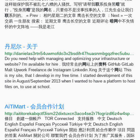
这样能保护我不被乱七八糟的人骚扰。写明“请帮我
联
系投身黑
暗
”就
行，“投身黑
暗
”是我的
网
名，只要你不是没事找事的人，江先生会让我们
联
系到的。 « Prev： 相约星期二的文章 鹰击长空的文章 ：Next » 一次
交易 一生朋友 搜索： 近期文章 鹰击长空的文章 近期评论
暗
网
中不失情
怀的中文阵地 ——我是老江
丹尼尔 - 关于
http://danielas3rtn54uwmofdo3x2bsdifr47huasnmbgqzfrec5ubupvtpid.onion/about.php?lang=zh-Hans
Do you need help with managing and optimizing your infrastructure or
website? I'm available for hire . 我经常去的
网
站上的
资
料
GitHub GitLab
Malt Upwork Freelance.de Instagram Linkedin Xing 关于这个
网
站 This
is my site, that I develop in my free time. I started development of this
site in August/September 2013 when I wanted to have a platform to host
files on, to use at school.
AiTiMart - 会员合作计划
http://aititorekabqctf3ism22dixtuxcn3aco4se2r7fogrizdl6z4w4spyd.onion/cn/refs.html
條目 創建一個帳戶 TOR Connected 支持服務 中文 Deutsch
English Español Français Русский Türkiye 中文 Deutsch English
Español Français Русский Türkiye 開始 應計利潤 給合作夥伴 項目 問題
的答案 AitiMart 關於公司 聯繫我們 会员合作计划 为了推广其服务，国际