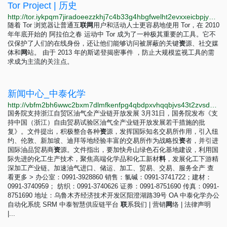
Tor Project | 历史
http://tor.iykpqm7jiradoeezzkhj7c4b33g4hbgfwelht2evxxeicbpjy44c7ead.onion/zh-CN/about
随着 Tor 浏览器让普通互
联
网
用户和活动人士更容易地使用 Tor，在 2010
年年底开始的 阿拉伯之春 运动中 Tor 成为了一种极其重要的工具。它不
仅保护了人们的在线身份，还让他们能够访问被屏蔽的关键
资
源、社交媒
体和
网
站。 由于 2013 年的斯诺登揭密事件 ，防止大规模监视工具的需
求成为主流的关注点。
新闻中心_中泰化学
http://vbfm2bh6wwc2bxm7dlmfkenfpg4qbdpxvhqqbjvs43t2zvsdydnvkrid.onion/news/news.html
国务院支持浙江自贸区油气全产业链开放发展 3月31日，国务院发布《支
持中国（浙江）自由贸易试验区油气全产业链开放发展若干措施的批
复》。文件提出，积极整合各种
资
源，发挥国际知名交易所作用，引入纽
约、伦敦、新加坡、迪拜等地经验丰富的交易所作为战略投
资
者，并引进
国际油品贸易商
资
源。文件指出，要加快舟山绿色石化基地建设，利用国
际先进的化工生产技术，聚焦高端化学品和化工新材
料
，发展化工下游精
深加工产业链。加速油气进口、储运、加工、贸易、交易、服务全产 查
看更多 > 办公室：0991-3928860 销售：氯碱：0991-3741722；建材：
0991-3740959； 纺织：0991-3740626 证券：0991-8751690 传真：0991-
8751690 地址：乌鲁木齐经济技术开发区阳澄湖路39号 OA 中泰化学办公
自动化系统 SRM 中泰智慧供应链平台
联
系我们 | 营销
网
络 | 法律声明
|...