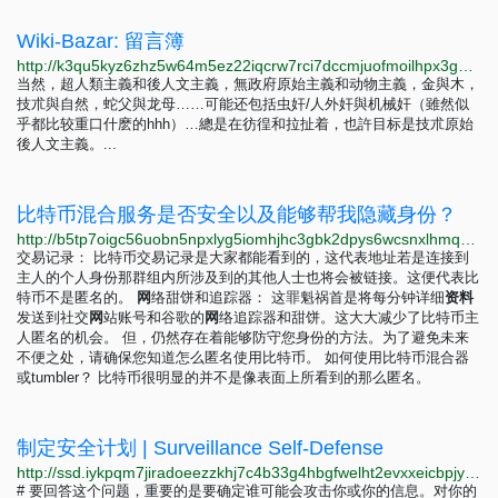
Wiki-Bazar: 留言簿
http://k3qu5kyz6zhz5w64m5ez22iqcrw7rci7dccmjuofmoilhpx3gqfip4ad.onion?page_id=留言簿
当然，超人類主義和後人文主義，無政府原始主義和动物主義，金與木，
技朮與自然，蛇父與龙母……可能还包括虫奸/人外奸與机械奸（雖然似
乎都比较重口什麽的hhh）…總是在彷徨和拉扯着，也許目标是技朮原始
後人文主義。...
比特币混合服务是否安全以及能够帮我隐藏身份？
http://b5tp7oigc56uobn5npxlyg5iomhjhc3gbk2dpys6wcsnxlhmqmibxqyd.onion/zh/blog/are-bitcoin-mixing-services-safe-and-will-keep-my-anonymity.html
交易记录： 比特币交易记录是大家都能看到的，这代表地址若是连接到
主人的个人身份那群组内所涉及到的其他人士也将会被链接。这便代表比
特币不是匿名的。
网
络甜饼和追踪器： 这罪魁祸首是将每分钟详细
资
料
发送到社交
网
站账号和谷歌的
网
络追踪器和甜饼。这大大减少了比特币主
人匿名的机会。 但，仍然存在着能够防守您身份的方法。为了避免未来
不便之处，请确保您知道怎么匿名使用比特币。 如何使用比特币混合器
或tumbler？ 比特币很明显的并不是像表面上所看到的那么匿名。
制定安全计划 | Surveillance Self-Defense
http://ssd.iykpqm7jiradoeezzkhj7c4b33g4hbgfwelht2evxxeicbpjy44c7ead.onion/zh-hans/module/votre-plan-de-s%C3%A9curit%C3%A9
# 要回答这个问题，重要的是要确定谁可能会攻击你或你的信息。对你的