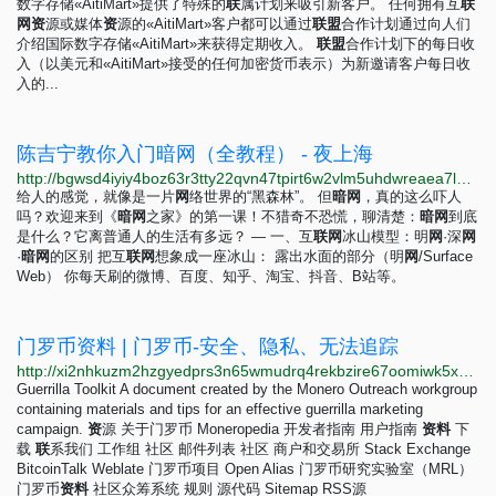
数字存储«AitiMart»提供了特殊的
联
属计划来吸引新客户。 任何拥有互
联
网
资
源或媒体
资
源的«AitiMart»客户都可以通过
联
盟
合作计划通过向人们
介绍国际数字存储«AitiMart»来获得定期收入。
联
盟
合作计划下的每日收
入（以美元和«AitiMart»接受的任何加密货币表示）为新邀请客户每日收
入的...
陈吉宁教你入门暗网（全教程） - 夜上海
http://bgwsd4iyiy4boz63r3tty22qvn47tpirt6w2vlm5uhdwreaea7lbyiyd.onion/d/83-%E9%99%88%E5%90%89%E5%AE%81%E6%95%99%E4%BD%A0%E5%85%A5%E9%97%A8%E6%9A%97%E7%BD%91%E5%85%A8%E6%95%99%E7%A8%8B
给人的感觉，就像是一片
网
络世界的“黑森林”。 但
暗
网
，真的这么吓人
吗？欢迎来到《
暗
网
之家》的第一课！不猎奇不恐慌，聊清楚：
暗
网
到底
是什么？它离普通人的生活有多远？ — 一、互
联
网
冰山模型：明
网
·深
网
·
暗
网
的区别 把互
联
网
想象成一座冰山： 露出水面的部分（明
网
/Surface
Web） 你每天刷的微博、百度、知乎、淘宝、抖音、B站等。
门罗币资料 | 门罗币-安全、隐私、无法追踪
http://xi2nhkuzm2hzgyedprs3n65wmudrq4rekbzire67oomiwk5x5h6w7nqd.onion/zh-cn/press-kit
Guerrilla Toolkit A document created by the Monero Outreach workgroup
containing materials and tips for an effective guerrilla marketing
campaign.
资
源 关于门罗币 Moneropedia 开发者指南 用户指南
资
料
下
载
联
系我们 工作组 社区 邮件列表 社区 商户和交易所 Stack Exchange
BitcoinTalk Weblate 门罗币项目 Open Alias 门罗币研究实验室（MRL）
门罗币
资
料
社区众筹系统 规则 源代码 Sitemap RSS源