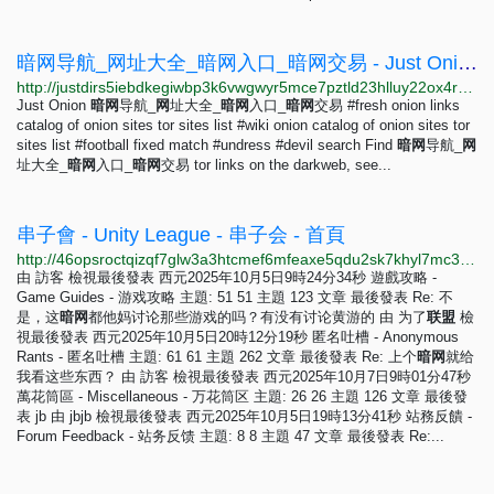
暗网导航_网址大全_暗网入口_暗网交易 - Just Onion
http://justdirs5iebdkegiwbp3k6vwgwyr5mce7pztld23hlluy22ox4r3iad.onion/site/an-wang-dao-hang-wang-zhi-da-quan-an-wang-ru-kou-an-wang-jiao-yi
Just Onion
暗
网
导航_
网
址大全_
暗
网
入口_
暗
网
交易 #fresh onion links
catalog of onion sites tor sites list #wiki onion catalog of onion sites tor
sites list #football fixed match #undress #devil search Find
暗
网
导航_
网
址大全_
暗
网
入口_
暗
网
交易 tor links on the darkweb, see...
串子會 - Unity League - 串子会 - 首頁
http://46opsroctqizqf7glw3a3htcmef6mfeaxe5qdu2sk7khyl7mc3wrfeqd.onion
由 訪客 檢視最後發表 西元2025年10月5日9時24分34秒 遊戲攻略 -
Game Guides - 游戏攻略 主題: 51 51 主題 123 文章 最後發表 Re: 不
是，这
暗
网
都他妈讨论那些游戏的吗？有没有讨论黄游的 由 为了
联
盟
檢
視最後發表 西元2025年10月5日20時12分19秒 匿名吐槽 - Anonymous
Rants - 匿名吐槽 主題: 61 61 主題 262 文章 最後發表 Re: 上个
暗
网
就给
我看这些东西？ 由 訪客 檢視最後發表 西元2025年10月7日9時01分47秒
萬花筒區 - Miscellaneous - 万花筒区 主題: 26 26 主題 126 文章 最後發
表 jb 由 jbjb 檢視最後發表 西元2025年10月5日19時13分41秒 站務反饋 -
Forum Feedback - 站务反馈 主題: 8 8 主題 47 文章 最後發表 Re:...