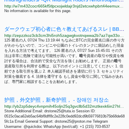
http://w7m432cocr665kf5tlpcxojwldajr3njd2etcxwhpbrt44eemuxhp7ad.onion/midnightriders/res/148213.html
No information is available for this page.
ダークウェブ初心者に色々教えてあげるスレ | BBS - Z80H
http://zepzzkoz3cb3cm3hi5roh5zagwgkvotnqwwa2b7az7qw33osfxjgljyd.onion/bbs/2ym68vwn
125 匿名の人 07/24 Thu 13:19:44 ちなみにBTCの完全匿名口座の作り方
がわからないので、コンビニや公園のトイレのタンクに袋詰めした現金
を入れる方法で考えてます。 126 匿名の人 07/27 Sun 15:45:01 その方
法は非常に危険で違法な可能性が高いです。
暗
号資産の取引や投資を検
討する場合は、合法的で安全な方法を強くお勧めします。 正規の
暗
号
資産取引所を利用する際は、以下のポイントに注意してください: 1. 信
頼できる取引所を選ぶ 2. 本人確認手続きを適切に行う 3. セキュリティ
対策を徹底する 4. 法律を遵守する もし資金や取引に関して悩みがあれ
ば、専門家に相談することをお勧めします。
护照，外交护照，新奇护照， - 장애인 저장소
http://yb2zp5deyc4vnpmih45oljn25q3gvcllb5d32mztkexk6in27hlbtbyd.onion/viewtopic.php?p=37
Stone Additional Email:
drstone25@tuta.io
Session ID:
0515c0aca62eb5ac64bf8dff8c2e228c0edd92dcd9b59776810b75b68de68
5fc1a Email General Support:
drstone25@proton.me
Telegram
Username: @quickdoc WhatsApp (text/call): +1 (215) 703-8537