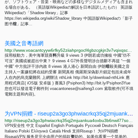
が、ソフトウェア・音楽・映画などの多様なデジタルメディアも含まれ
る場合がある。 （英語版Wikipediaの解説を日本語訳したもの） 英語版
Wikipediaの「Shadow library」記事
https://en.wikipedia.org/wiki/Shadow_library 中国語版Wikipediaの「影子
图书
馆
」記事...
美國之音粵語網
http://www.voacantcyyw6rfky52ziiahprgocf4gbzcgkjn3v7vqixqsca5fcncid.onion
採用核動力，美中海軍競賽
料
升級 9 views 3 伊朗若成功擁核 中國“功不
可沒” 美國或被趕出中東？ 9 views 4 G7外長聲明涉台措辭不再提 “一個
中國” 中方批評干涉內政 8 views 港人港心 新聞自由 伊朗
暗
殺美國之音
主持人一案嫌犯將在紐約受審 新聞真相 俄羅斯深偽影片鎖定包括未成年
人在內的烏克蘭難民 上網辦法 nthLink http://bit.ly/download-nthLink 應
用程式商店( iOS版 安卓版 ) 賽風3 (Psiphon3) http://bit.ly/Psiphon3Yue
您也可以發送電子郵件到
voacantonese@saifeng3.com
索取軟件(可不填
電郵主題和內容)。
为VPN捐赠 - riseup2a3go3phwiacrkq35qj2mjuankua4oxbu3b6nwil77soa5k6qd.onion
http://riseup2a3go3phwiacrkq35qj2mjuankua4oxbu3b6nwil77soa5k6qd.onion/zh/vpn/donate
VPN安全性 中文 Español English Português Pyccĸий Deutsch Français
Italiano Polski Ελληνικά Català Hindi 支持Riseup！ 为VPN捐赠
RiseupVPN 服务是完全由用户的捐款
资
助的。如果你看重一个简单的、