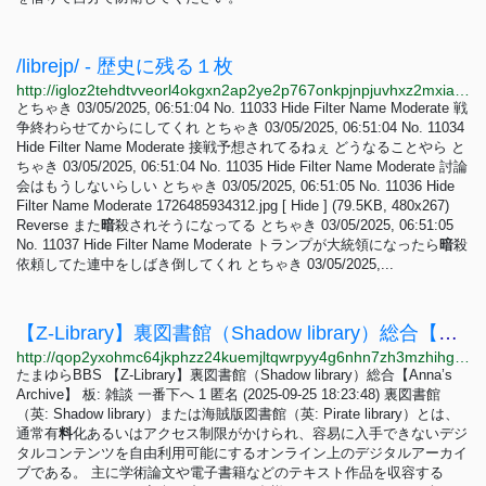
/librejp/ - 歴史に残る１枚
http://igloz2tehdtvveorl4okgxn2ap2ye2p767onkpjnpjuvhxz2mxiaxsqd.onion/librejp/thread/11000.html
とちゃき 03/05/2025, 06:51:04 No. 11033 Hide Filter Name Moderate 戦
争終わらせてからにしてくれ とちゃき 03/05/2025, 06:51:04 No. 11034
Hide Filter Name Moderate 接戦予想されてるねぇ どうなることやら と
ちゃき 03/05/2025, 06:51:04 No. 11035 Hide Filter Name Moderate 討論
会はもうしないらしい とちゃき 03/05/2025, 06:51:05 No. 11036 Hide
Filter Name Moderate 1726485934312.jpg [ Hide ] (79.5KB, 480x267)
Reverse また
暗
殺されそうになってる とちゃき 03/05/2025, 06:51:05
No. 11037 Hide Filter Name Moderate トランプが大統領になったら
暗
殺
依頼してた連中をしばき倒してくれ とちゃき 03/05/2025,...
【Z-Library】裏図書館（Shadow library）総合【Anna’s Archive】 - たまゆらBBS
http://qop2yxohmc64jkphzz24kuemjltqwrpyy4g6nhn7zh3mzhihgmimnsid.onion/D8DpKBIE
たまゆらBBS 【Z-Library】裏図書館（Shadow library）総合【Anna’s
Archive】 板: 雑談 一番下へ 1 匿名 (2025-09-25 18:23:48) 裏図書館
（英: Shadow library）または海賊版図書館（英: Pirate library）とは、
通常有
料
化あるいはアクセス制限がかけられ、容易に入手できないデジ
タルコンテンツを自由利用可能にするオンライン上のデジタルアーカイ
ブである。 主に学術論文や電子書籍などのテキスト作品を収容する