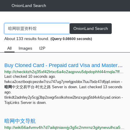
OnionLand Search
OnionLand Search
About 133 results found.
(Query 0.08600 seconds)
All
Images
I2P
Buy Cloned Card - Prepaid card Visa and MasterCard - PayPal ... - jeud-ldid.onion - Check It...
http://checkitzh2q35xf42lrtxc6a4o2aqpvvu5dpdophhl44rnqla7ffpkid.onion/jeudf255zcthmr5cihix4a5u4mohklulmgzfnfna33lbovxzec5qldid.onion
Last checked 10 seconds ago.
fwkca2ceztboqtcpezdw7rzu747ug7yrerlgpsbbx7luu7bdz47dfjqd.onion -
暗
网
中文交易平台-时光之路 Server is down. Last checked 13 seconds
ago.
tlinkdt2adnfey2y5cgj3bp2swgr5solkohsw2bnzxgsg5td4vk6zyad.onion -
TopLinks Server is down.
暗网中文导航
http://wiki56a4vmv4h7d7ailqtniavvjy3g5c2nmrnz3gitynevulhca537id.onion