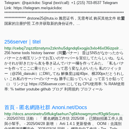
Telegram: @quickdoc Signal (text/call): +1 (215) 703-8537 Telegram
Link: https://telegram.me/quickdoc
***********************************************************************************
***************
drstone25@tuta.io
雅思证书，无需考试 购买其他文件 欧
盟
国家的注册护照 工作并获取新的身份证件。...
256server｜titel
http://cebq7zqzztlznstynx2zknhu5dgndq6xogjis3xlo46xl36izpslryqd.onion/banner/index.html
256 home tools history banner（同
盟
バナー） 昔はSNSがなかったから
バナーとか相互リンクでお互いのサーバーを宣伝してたらしいね。なん
かそれが好きだから友を巻き込んでバナー欄を作ってみた。「私もバナ
ーを作ってここに乗りたい！」って思う変な人がいたら 私のツイッタ
ー（@256_daisuki）にDMしてね 解像度は縦40px、横200pxだとうれし
い これ私のサーバーのバナーね 勝手に貼っていいよ って言うか貼って
（） リンクは https://256server.com にしてね CPU使用率: % RAM使用
率: % twitter youtube github ブログ 利用規約 プロフィール
首頁 - 匿名網路社群 Anoni.net/Docs
http://docs.anoninetru5tflukgfaehun7q6khowgmymcff3gtk5oyesqazhmfxtyd.onion
- 2025/07/01 活動 ：「 匿名網路工作坊 2025/08 」已開始招募工作人員
與小幫手。 - 2025/04/28 新增 ： Arti 1.4.1 更新發佈 、 OONI：去識別
化的觀測資
料
安全 - 2025/03/16 回顧 ： 網路自由工作坊：Tor、Tails、