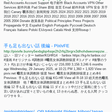
Red Accounts Account Support 电子邮件 Black Accounts VPN Other
Services 邮件列表 Pad Share 群组 首页 Email 邮件列表 VPN 安全 关于
我们 Canary
联
系我们 新闻简报 2025 2024 2023 2022 2021 2020 2019
2018 2017 2016 2015 2014 2013 2012 2011 2010 2009 2008 2007 2006
2005 2004 Donate 政策条款 Political Principles Press Projects
Propaganda 中文 Español English Português Pyccĸий Deutsch
Français Italiano Polski Ελληνικά Català Hindi 支持Riseup！
手も足も出ない話 後編 - PixivFE
http://pixivfe.bunny5exbgbp4sqe2h2rfq2brgrx3dhohdweonepzwfgumfyygb35wyd.onion/artworks/126708116
はい ・旧ツイッター twitter/KGHR14 ・fanbox https://kg-hr.fanbox.cc/
#漫画 #オリジナル #調教師 #
暗
黒女体調教師猿渡 #コメディ #衝撃のラ
スト #おまけが本編 #はいじゃないが 216,000 3,156 3,246 6 months
ago Wednesday, 29 January 2025, at 10:21 PM 1,360 × 1,920 View on
pixiv.net
暗
黒女体調教師 猿渡 Next:
暗
黒女体調教師猿渡まとめ本6
Previous: 手も足も出ない話 前編 KG-HR View all R-18 10 総天然色
暗
黒
女体調教師 他 7
暗
黒女体調教師猿渡まとめ本6 13 手も足も出ない話
後編 12 手も足も出ない話 前編 11 ダイエット中だけど漫画に使うって
言い訳があれば堂々と甘いもの食え 13 かわらぬ悪、かえる人間 クッコ
ロワサキ 9...
/midnightriders/ -QR Midnight Riders Nihon/Japan #2: The World Is Waking Up Edition