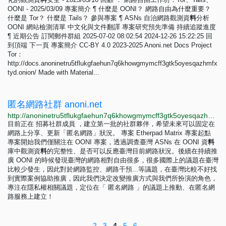
OONI - 2025/03/09 專案簡介 ¶ 什麼是 OONI？ 網路自由為什麼重要？
什麼是 Tor？ 什麼是 Tails？ 參與專案 ¶ ASNs 自治網路觀測資
料
分析
OONI 網站檢測清單 中文化與文件翻譯 專案研究預先準備 持續追蹤進度
¶ 近期公告 訂閱郵件群組 2025-07-02 08:02:54 2024-12-26 15:22:25 回
到頂端 下一頁 專案簡介 CC-BY 4.0 2023-2025 Anoni.net Docs Project
Tor：
http://docs.anoninetru5tflukgfaehun7q6khowgmymcff3gtk5oyesqazhmfx
tyd.onion/ Made with Material...
匿名網路社群 anoni.net
http://anoninetru5tflukgfaehun7q6khowgmymcff3gtk5oyesqazhmfxtyd.onion
目前正在 招募社群成員 ，建立第一批的社群夥伴，希望未來可以固定在
網路上分享、更新「匿名網路」狀況。 專案 Etherpad Matrix 專案起點
專案開始我們僅關注在 OONI 專案，透過調查臺灣 ASNs 在 OONI 資
料
庫中觀測資
料
的完整性、是否可以反應臺灣目前網路狀況。後續在持續推
廣 OONI 的時候發現臺灣的網路相對自由很多，很多國際上的議題在臺灣
比較少發生，因此對於網路監控、網路干預...等議題，在臺灣比較不好找
到實際案例協助推廣，因此我們決定改變推廣方式與我們所扮演的角色，
專注在隱私權相關議題，定位在「 匿名網路 」的議題上推動、在匿名網
路服務上建立！
2
3
4
5
6