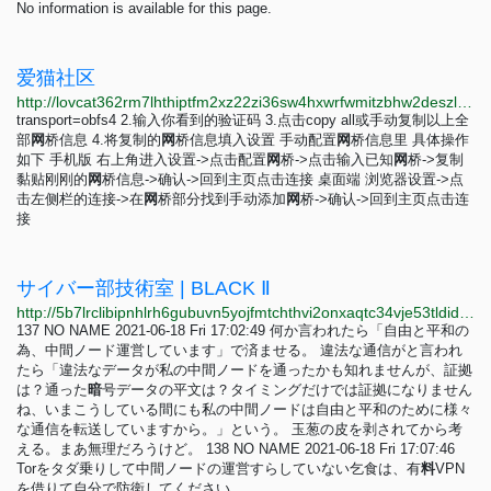
No information is available for this page.
爱猫社区
http://lovcat362rm7lhthiptfm2xz22zi36sw4hxwrfwmitzbhw2deszlbbad.onion/bbs/index.php?page=9
transport=obfs4 2.输入你看到的验证码 3.点击copy all或手动复制以上全
部
网
桥信息 4.将复制的
网
桥信息填入设置 手动配置
网
桥信息里 具体操作
如下 手机版 右上角进入设置->点击配置
网
桥->点击输入已知
网
桥->复制
黏贴刚刚的
网
桥信息->确认->回到主页点击连接 桌面端 浏览器设置->点
击左侧栏的连接->在
网
桥部分找到手动添加
网
桥->确认->回到主页点击连
接
サイバー部技術室 | BLACK Ⅱ
http://5b7lrclibipnhlrh6gubuvn5yojfmtchthvi2onxaqtc34vje53tldid.onion/black2/u6m9vngs
137 NO NAME 2021-06-18 Fri 17:02:49 何か言われたら「自由と平和の
為、中間ノード運営しています」で済ませる。 違法な通信がと言われ
たら「違法なデータが私の中間ノードを通ったかも知れませんが、証拠
は？通った
暗
号データの平文は？タイミングだけでは証拠になりません
ね、いまこうしている間にも私の中間ノードは自由と平和のために様々
な通信を転送していますから。」という。 玉葱の皮を剥されてから考
える。まあ無理だろうけど。 138 NO NAME 2021-06-18 Fri 17:07:46
Torをタダ乗りして中間ノードの運営すらしていない乞食は、有
料
VPN
を借りて自分で防衛してください。