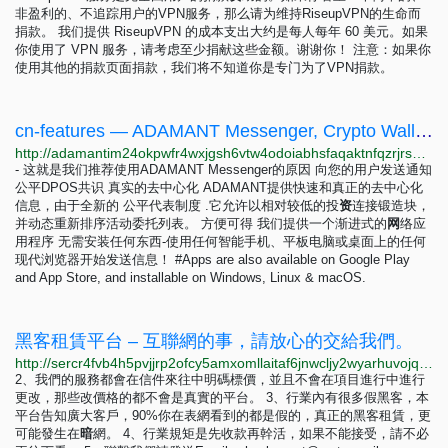
非盈利的、不追踪用户的VPN服务，那么请为维持RiseupVPN的生命而
捐款。 我们提供 RiseupVPN 的成本支出大约是每人每年 60 美元。如果
你使用了 VPN 服务，请考虑至少捐献这些金额。谢谢你！ 注意：如果你
使用其他的捐款页面捐款，我们将不知道你是专门为了VPN捐款。
cn-features — ADAMANT Messenger, Crypto Wallet & Exchange
http://adamantim24okpwfr4wxjgsh6vtw4odoiabhsfaqaktnfqzrjrspjuid.onion/cn-features
- 这就是我们推荐使用ADAMANT Messenger的原因 向您的用户发送通知
公平DPOS共识 真实的去中心化 ADAMANT提供快速和真正的去中心化
信息，由于全新的 公平代表制度 .它允许以相对较低的投
资
连接锻造块，
并动态重新排序活动委托列表。 方便可得 我们提供一个渐进式的
网
络应
用程序 无需安装任何东西-使用任何智能手机、平板电脑或桌面上的任何
现代浏览器开始发送信息！ #Apps are also available on Google Play
and App Store, and installable on Windows, Linux & macOS.
黑客租賃平台 – 互聯網的事，請放心的交給我們。
http://sercr4fvb4h5pvjjrp2ofcy5amxomllaitaf6jnwcljy2wyarhuvojqd.onion
2、我們的服務都會在信件來往中明碼標價，並且不會在項目進行中進行
更改，那些改價格的都不會是真實的平台。 3、行業內有很多假黑客，本
平台告知廣大客戶，90%你在表網看到的都是假的，真正的黑客租賃，更
可能發生在
暗
網。 4、行業規矩是先收款再幹活，如果不能接受，請不必