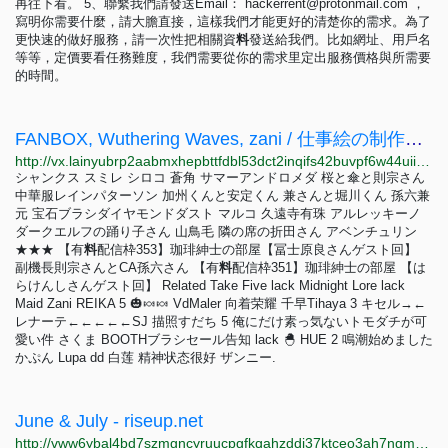
再往下看。 5、聯繫我們請發送Email：
hackerrent@protonmail.com
，
寫明你需要什麼，請大膽直接，這樣我們才能更好的清楚你的需求。為了
更快速的做好服務，請一次性把相關資
料
發送給我們。比如網址、用戶名
等等，定價要看任務難度，我們需要從你的需求里定出服務價格與所需要
的時間。
FANBOX, Wuthering Waves, zani / 仕事絵の制作工程が学べるイラストPSDファイルプレゼント | vx.laincorp.tech
http://vx.lainyubrp2aabmxhepbttfdbl53dct2inqifs42buvpf6w44uiitbeqd.onion/artworks/129871005
シャンクス スミレ シロコ 蒼角 サマーアンドロメダ 桜と傘と則宗さん
中華服レインパターソン 加州くんと安定くん 兼さんと堀川くん 孫六兼
元 宝石ブラシダイヤモンドダスト マルコ 久遠寺有珠 アルレッキーノ
ダークエルフの踊り子さん 山鳥毛 隣の席の折田さん アベンチュリン
★★★ 【有
料
配信枠353】珈琲紳士の部屋【冨士原良さんゲスト回】
副機長則宗さんとCA孫六さん 【有
料
配信枠351】珈琲紳士の部屋 【は
らけんしさんゲスト回】 Related Take Five lack Midnight Lore lack
Maid Zani REIKA 5 🎃🍬🍬 VdMaler 向着荣耀 千早Tihaya 3 キセル→←
レナーテ←←←←←SJ 描照すだち 5 俺にだけ素っ気ないトモダチが可
愛い件 さくま BOOTHブラシセール告知 lack 🐣 HUE 2 鳴潮始めました
かぷん Lupa dd 白莲 精神状态很好 ザンニー.
June & July - riseup.net
http://vww6ybal4bd7szmgncyruucpgfkqahzddi37ktceo3ah7ngmcopnpyyd.onion/zh/about-us/newsletter/2014/06