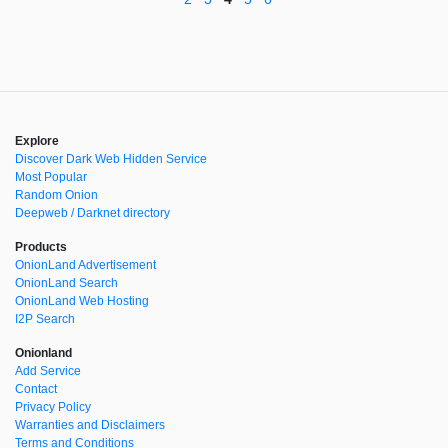
Explore
Discover Dark Web Hidden Service
Most Popular
Random Onion
Deepweb / Darknet directory
Products
OnionLand Advertisement
OnionLand Search
OnionLand Web Hosting
I2P Search
Onionland
Add Service
Contact
Privacy Policy
Warranties and Disclaimers
Terms and Conditions