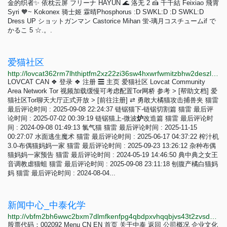
金的织者✨ 依枕云屏 フリーナ HAYUN 🌊 洛无 2 🍰 千千結 Feixiao 飛霄
Syri 🧡~ Kokonex 骑士姬 霖晴Phosphorus :D SWKL:D :D SWKL:D
Dress UP ショットガンマン Castorice Mihan 蛍-璃月コスチュームif で
かるこ 5 ☆.。.
爱猫社区
http://lovcat362rm7lhthiptfm2xz22zi36sw4hxwrfwmitzbhw2deszlbbad.onion/bbs/index.php?page=9
LOVCAT CAN ❖ 登录 ❖ 注册 ☰ 主页 爱猫社区 Lovcat Community
Area Network Tor 视频加载缓慢可考虑配置Tor网桥 参考 > [帮助文档] 爱
猫社区Tor聊天大厅正式开放 > [前往注册] ⇄ 勇敢大橘猫攻击捕兽夹 猫雷
最后评论时间 : 2025-09-08 22:24:37 链锯猫下-链锯切割篇 猫雷 最后评
论时间 : 2025-07-02 00:39:19 链锯猫上-微波
炉
改造篇 猫雷 最后评论时
间 : 2024-09-08 01:49:13 氯气猫 猫雷 最后评论时间 : 2025-11-15
00:27:07 水面逃生魔术 猫雷 最后评论时间 : 2025-06-17 04:37:22 榨汁机
3.0-布偶猫妈妈一家 猫雷 最后评论时间 : 2025-09-23 13:26:12 杂种布偶
猫妈妈一家预告 猫雷 最后评论时间 : 2024-05-19 14:46:50 典中典之女王
音调教虐猫蛆 猫雷 最后评论时间 : 2025-09-08 23:11:18 刨腹产橘白猫妈
妈 猫雷 最后评论时间 : 2024-08-04...
新闻中心_中泰化学
http://vbfm2bh6wwc2bxm7dlmfkenfpg4qbdpxvhqqbjvs43t2zvsdydnvkrid.onion/news/news.html
股票代码：002092 Menu CN EN 首页 关于中泰 返回 公司概况 企业文化