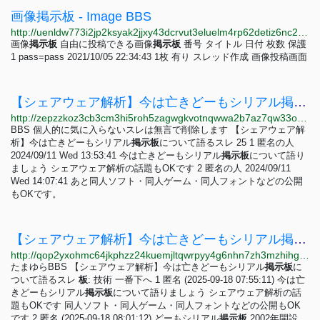
画像掲示板 - Image BBS
http://uenldw773i2jp2ksyak2jjxy43dcrvut3eluelm4rp62detiz6nc22ad.onion
画像
掲
示
板
自由に投稿できる画像
掲
示
板
番号 タイトル 日付 枚数 保護
1 pass=pass 2021/10/05 22:34:43 1枚 有り スレッド作成 画像投稿画面
【シェアウェア解析】今は亡きどーもシリアル掲示板について語るスレ | BBS - Z80H
http://zepzzkoz3cb3cm3hi5roh5zagwgkvotnqwwa2b7az7qw33osfxjgljyd.onion/bbs/1k2nfhsv
BBS 個人的に気に入らないスレは無言で削除します 【シェアウェア解
析】今は亡きどーもシリアル
掲
示
板
について語るスレ 25 1 匿名の人
2024/09/11 Wed 13:53:41 今は亡きどーもシリアル
掲
示
板
について語り
ましょう シェアウェア解析の話題もOKです 2 匿名の人 2024/09/11
Wed 14:07:41 あと同人ソフト・同人ゲーム・同人フォントなどの公開
もOKです。
【シェアウェア解析】今は亡きどーもシリアル掲示板について語るスレ - たまゆらBBS
http://qop2yxohmc64jkphzz24kuemjltqwrpyy4g6nhn7zh3mzhihgmimnsid.onion/GNYtvWFK
たまゆらBBS 【シェアウェア解析】今は亡きどーもシリアル
掲
示
板
に
ついて語るスレ
板
: 技術 一番下へ 1 匿名 (2025-09-18 07:55:11) 今は亡
きどーもシリアル
掲
示
板
について語りましょう シェアウェア解析の話
題もOKです 同人ソフト・同人ゲーム・同人フォントなどの公開もOK
です 2 匿名 (2025-09-18 08:01:12) どーもシリアル
掲
示
板
2002年開設。