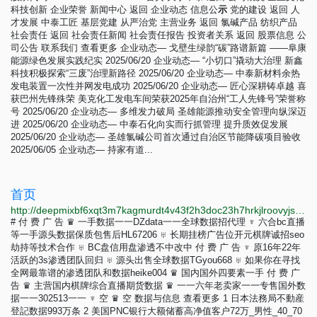
科技创新 企业荣誉 新闻中心 返回 企业动态 信息公
示
党的建设 返回 人
才发展 中泰工匠 基层党建 从严治党 主营业务 返回 氯碱产品 纺织产品
社会责任 返回 社会责任新闻 社会责任报告 投资者关系 返回 股票信息 公
司公告 联系我们 查看更多 企业动态— 戈壁生绿韵“碳”路谱新篇 ——阜康
能源绿色发展实践纪实 2025/06/20 企业动态— “小切口”撬动大治理 新鑫
科技积极探索“三废”治理新路径 2025/06/20 企业动态— 中泰新材料余热
发电装置一次性并网发电成功 2025/06/20 企业动态— 匠心深耕铸卓越 喜
获巴州先锋殊荣 美克化工发电车间荣获2025年自治州“工人先锋号”荣誉称
号 2025/06/20 企业动态— 多维发力破局 圣雄能源推动安全管理向纵深迈
进 2025/06/20 企业动态— 中泰石化向实而行抓管理 提升质效促发展
2025/06/20 企业动态— 圣雄氯碱公司首次通过自治区节能降碳项目验收
2025/06/05 企业动态— 持家有道...
首页
http://deepmixbf6xqt3m7kagmurdt4v43f2h3doc23h7hrkjlroovyjsvseqd.onion
# 付 费 广 告 ♛ 一手数据一一DZdata一一全球数据招代理 ♆ 六合bc直播
等一手源头数据保质包售后HL67206 ♅ 长期挂榜广告位开元棋牌诚招seo
劫持等技术合作 ♅ BC盘信用盘渗透不中改中 付 费 广 告 ♆ 原16年22年
活跃的3s渗透团队回归 ♅ 源头出售全球数据TGyou668 ♅ 如果你在寻找
全网最靠谱的渗透团队和数据heike004 ♛ 国内国外四要素一手 付 费 广
告 ♛ 主营国内棋牌综合直播期货数据 ♛ 一一六年老卖家一一专售国外数
据一一302513一一 ♆ 空 ♛ 空 数据与信息 查看更多 1 日本法務局不動産
登記数据993万条 2 美国PNC银行大额储蓄高净值客户72万_男性_40_70