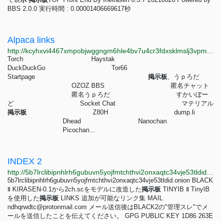
BBS 2.0.0 実行時間 : 0.00001406669617秒
Alpaca links
http://kcyhxvi4467xmpobjwggngm6hle4bv7u4cr3fdxsklmslj3vpmg5wiqd.onion/links.html
Torch Haystak
DuckDuckGo Tor66
Startpage
掲
示
板
、うｐろだ
OZOZ BBS 匿名チャット
匿名うｐろだ すかいぼー
ど Socket Chat マテリアル
掲
示
板
Z80H dump.li
Dhead Nanochan
Picochan...
INDEX 2
http://5b7lrclibipnhlrh6gubuvn5yojfmtchthvi2onxaqtc34vje53tldid.onion
5b7lrclibipnhlrh6gubuvn5yojfmtchthvi2onxaqtc34vje53tldid.onion BLACK
Ⅱ KIRASEN-0.1から2ch.scをモデルに改造した
掲
示
板
TINYIB Ⅱ TinyIB
を使用した
掲
示
板
LINKS 追加が可能なリンク集 MAIL
ndhqrwdtc@protonmail.com
メール送信後はBLACK2の"管理スレ"でメ
ールを送信したことを伝えてください。 GPG PUBLIC KEY 1D86 263E