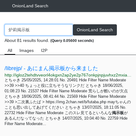
OnionLand Search
OnionLand Search
About 81 results found.
(Query 0.05600 seconds)
All
Images
I2P
/librejp/ - あにまん掲示板から来ました
http://igloz2tehdtvveorl4okgxn2ap2ye2p767onkpjnpjuvhxz2mxiaxsqd.onion/librejp/thread/38.html
とちゃき 25/05/2025, 14:28:01 No. 20491 Hide Filter Name Moderate
>>39 >>40 ちょっと役に立ちそうなリンクだ とちゃき 18/06/2025,
01:08:23 No. 21537 Hide Filter Name Moderate 荒らしが酷いのが欠点
とちゃき 18/06/2025, 08:41:44 No. 21569 Hide Filter Name Moderate
>>39 >二次裏ふたば > https://img.2chan.net/b/futaba.php mayちゃんの
ことも思い出してあげてください とちゃき 13/07/2025, 18:11:05 No.
22732 Hide Filter Name Moderate このスレ見てるといろんな
掲
示
板
が
あるんだなってなった とちゃき 14/07/2025, 10:04:40 No. 22759 Hide
Filter Name Moderate...