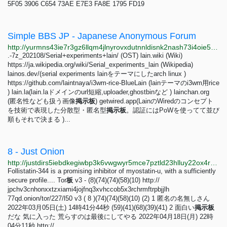
5F05 3906 C654 73AE E7E3 FA8E 1795 FD19
Simple BBS JP - Japanese Anonymous Forum
http://yurmns43ie7r3gz6llqm4jlnyrovxdutnnldisnk2nash73i4oie5yyd.onion/forum.php
.-7z_202108/Serial+experiments+lain/ (OST) lain.wiki (Wiki)
https://ja.wikipedia.org/wiki/Serial_experiments_lain (Wikipedia)
lainos.dev/(serial experiments lainをテーマにしたarch linux )
https://github.com/laintnaya/i3wm-rice-BlueLain (lainテーマのi3wm用rice
) lain.la(lain.laドメインのurl短縮,uploader,ghostbinなど ) lainchan.org
(匿名性なども扱う画像
掲
示
板
) getwired.app(LainのWiredのコンセプト
を技術で表現した分散型・匿名型
掲
示
板
。認証にはPoWを使ってて並び
順もそれで決まる )...
8 - Just Onion
http://justdirs5iebdkegiwbp3k6vwgwyr5mce7pztld23hlluy22ox4r3iad.onion/search/8
Follistatin-344 is a promising inhibitor of myostatin-u, with a sufficiently
secure profile.... Tor
板
v3 - (8)(74)(74)(58)(10) http://
jpchv3cnhonxxtzxiami4jojfnq3xvhccob5x3rchrmftrpbjjlh
77qd.onion/tor/227/l50 v3 ( 8 )(74)(74)(58)(10) (2) 1 匿名の名無しさん
2022年03月05日(土) 14時41分44秒 (59)(41)(68)(39)(41) 2 面白い
掲
示
板
だな 気に入った 荒らすのは最後にしてやる 2022年04月18日(月) 22時
04分11秒 http://