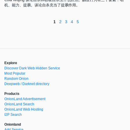
机、能力、提
示
。谈论自杀充当了提
示
作用。
1
2
3
4
5
Explore
Discover Dark Web Hidden Service
Most Popular
Random Onion
Deepweb / Darknet directory
Products
OnionLand Advertisement
OnionLand Search
OnionLand Web Hosting
I2P Search
Onionland
Add Service