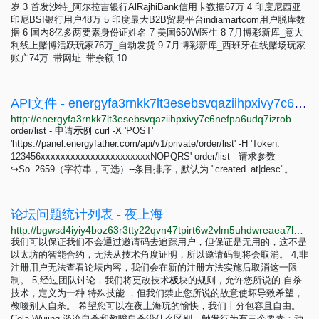
岁 3 首发沙特_阿尔拉吉银行AlRajhiBank信用卡数据67万 4 印度尼西亚
印尼BSI银行用户48万 5 印度最大B2B贸易平台indiamartcom用户脱库数
据 6 国内8亿多两要素身份证姓名 7 美国650W医生 8 7月博彩新库_意大
利线上赌博活跃玩家76万_自动发货 9 7月博彩新库_西班牙在线赌场玩家
账户74万_带网址_带余额 10...
API文件 - energyfa3rnkk7lt3esebsvqaziihpxivy7c6nefpa6udq7izrobm2id.onion
http://energyfa3rnkk7lt3esebsvqaziihpxivy7c6nefpa6udq7izrobm2id.onion/zh/docs/api/v1/documentation
order/list - 申请
示
例 curl -X 'POST'
'https://panel.energyfather.com/api/v1/private/order/list' -H 'Token:
123456xxxxxxxxxxxxxxxxxxxxxxNOPQRS' order/list - 请求参数
↪So_2659（字符串，可选）--条目排序，默认为 "created_at|desc"。
论坛问题统计列表 - 夜上海
http://bgwsd4iyiy4boz63r3tty22qvn47tpirt6w2vlm5uhdwreaea7lbyiyd.onion/d/82-%E8%AE%BA%E5%9D%9B%E9%97%AE%E9%A2%98%E7%BB%9F%E8%AE%A1%E5%88%97%E8%A1%A8
我们可以保证我们不会通过邀请码去追踪用户，但保证是无用的，这不是
以太坊的智能合约，无法从技术角度证明，所以邀请码制将会取消。 4,非
注册用户无法查看论坛内容，我们会在新的注册方法实施后取消这一限
制。 5,经过团队讨论，我们将更改技术
板
块的规则，允许您所说的 自杀
技术，定义为一种 特殊技能 ，但我们禁止您所说的故意使坏导致希望，
教唆别人自杀。 希望您可以在夜上海玩的愉快，我们十分包容且自由。
Cola Wujing 谈论自杀和教唆自杀没什么区别。触发行为有三个要素：动