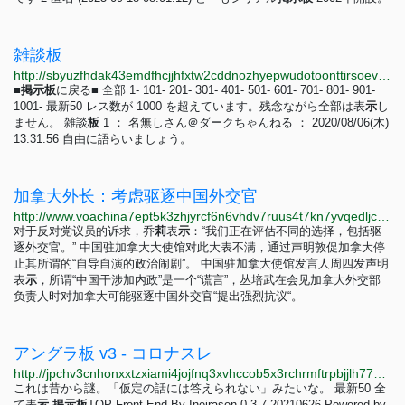
雑談板
http://sbyuzfhdak43emdfhcjjhfxtw2cddnozhyepwudotoonttirsoevvcad.onion/archive/log/A0040.html
■
掲
示
板
に戻る■ 全部 1- 101- 201- 301- 401- 501- 601- 701- 801- 901-
1001- 最新50 レス数が 1000 を超えています。残念ながら全部は表
示
し
ません。 雑談
板
1 ： 名無しさん＠ダークちゃんねる ： 2020/08/06(木)
13:31:56 自由に語らいましょう。
加拿大外长：考虑驱逐中国外交官
http://www.voachina7ept5k3zhjyrcf6n6vhdv7ruus4t7kn7yvqedljcfuqgqpyd.onion/a/canada-china-diplomats-20230505/7079992.html
对于反对党议员的诉求，乔
莉
表
示
：“我们正在评估不同的选择，包括驱
逐外交官。” 中国驻加拿大大使馆对此大表不满，通过声明敦促加拿大停
止其所谓的“自导自演的政治闹剧”。 中国驻加拿大使馆发言人周四发声明
表
示
，所谓“中国干涉加内政”是一个“谎言”，丛培武在会见加拿大外交部
负责人时对加拿大可能驱逐中国外交官“提出强烈抗议“。
アングラ板 v3 - コロナスレ
http://jpchv3cnhonxxtzxiami4jojfnq3xvhccob5x3rchrmftrpbjjlh77qd.onion/ura/10/23
これは昔から謎。「仮定の話には答えられない」みたいな。 最新50 全
て表
示
掲
示
板
TOP Front End By Ineirasen 0.3.7 20210626 Powered by