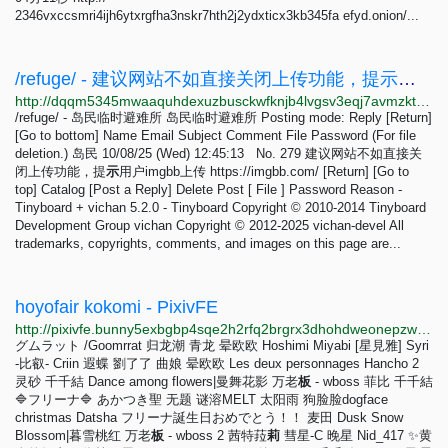
2346vxccsmri4ijh6ytxrgfha3nskr7hth2j2ydxticx3kb345fa efyd.onion/...
/refuge/ - 建议网站不如直接关闭上传功能，提示用户imgbb上传https://imgbb.com/
http://dqqm5345mwaaquhdexuzbusckwfknjb4lvgsv3eqj7avmzkt7fbw5tid.onion/refuge/res/279.html
/refuge/ - 岛民临时避难所 岛民临时避难所 Posting mode: Reply [Return]
[Go to bottom] Name Email Subject Comment File Password (For file
deletion.) 岛民 10/08/25 (Wed) 12:45:13 No. 279 建议网站不如直接关
闭上传功能，提
示
用户imgbb上传 https://imgbb.com/ [Return] [Go to
top] Catalog [Post a Reply] Delete Post [ File ] Password Reason -
Tinyboard + vichan 5.2.0 - Tinyboard Copyright © 2010-2014 Tinyboard
Development Group vichan Copyright © 2012-2025 vichan-devel All
trademarks, copyrights, comments, and images on this page are...
hoyofair kokomi - PixivFE
http://pixivfe.bunny5exbgbp4sqe2h2rfq2brgrx3dhohdweonepzwfgumfyygb35wyd.onion/artworks/126757480
グムラット /Goomrrat 归龙潮 青龙 晕欧欧 Hoshimi Miyabi [星見雅] Syri
-比叡- Criin 遐蝶 劉了了 曲娘 晕欧欧 Les deux personnages Hancho 2
灵砂 千千結 Dance among flowers|曼舞花影 万老
板
- wboss 菲比 千千結
🔷フリーナ🔷 あかつき聖 无题 谜溶MELT 太阳雨 狗脸脸dogface
christmas Datsha フリーナ誕生日おめでとう！！ 麦田 Dusk Snow
Blossom|暮雪桃红 万老
板
- wboss 2 茜特菈
莉
彗星-C 晚星 Nid_417 ✨黄