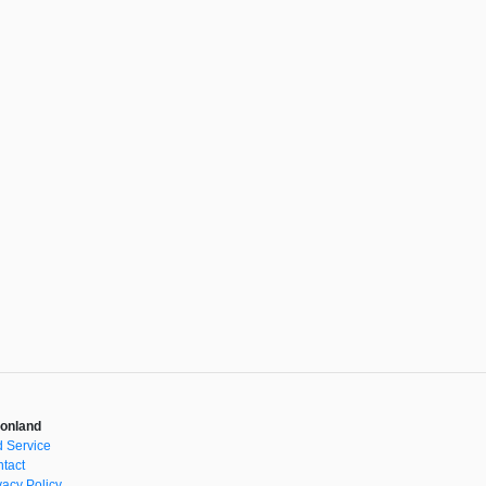
onland
 Service
tact
vacy Policy