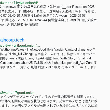
http://bgwsd4iyiy4boz63r3tty22qvn47tpirt6w2vlm5uhdwreaea7lbyiyd.onion/d/112-6chan-%E8%AE%BA%E5%9D%9B%E7%96%91%E4%BC%BC%E9%81%AD%E5%8F%97%E5%A8%81%E8%83%81%E6%9C%89%E4%BA%BA%E5%AE%A3%E7%A7%B0%E7%BA%A2%E5%AE%A2%E8%81%94%E7%9B%9F%E5%8F%91%E5%87%BA%E6%9C%80%E5%90%8E%E9%80%9A%E7%89%92
ws 原文 垃圾网站你们马上就挂 test__test Posted on 2025-
封禁反党分子你们也不听，真恶心，这网站今天必须干趴下，等着吧，
7 06:40:10 人家還沒動作你就急了? Anwoon - 2025-09-07
悶える - 2025-09-07 13:48:44 傻逼意淫狗，什么红的白的 天眼帝
woon 媽 我入鏡啦 😂 吱吱吱
laincorp.tech
http://vx.lainyubrp2aabmxhepbttfdbl53dct2inqifs42buvpf6w44uiitbeqd.onion/artworks/129828491
WutheringWaves) TheNotoSeed 折枝 Vardan Cantarella! jushoro 무
니닐/Ninini_Nil Changli 김주율 2 こんにちは、私はショアキーパー
 雷獅子 yoshi 赞妮 BunnyHopArt 長離 Junu With Glory I Shall Fall
iaccona dandabum25 你来啦 楂纸 4 shorekeeper Lufi_Ays Zani 笹
兆峻 ザンニー おいろ 無題 緋潔 Yinlin 桐野 カルテジア Lin ミッドナ
czo2wamanl7gead.onion
ァイルがアップロードされているので一部の拡張子を制限します。
ずに誰でも閲覧が可能な状態となります。児童ポルノなどは他人に致
します。不適切なファイルが公開されている場合は意見ボックスに通