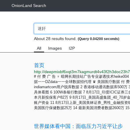
OnionLand Search
About 28 results found.
(Query 0.04200 seconds)
All
Images
I2P
首页
http://deepmixbf6xqt3m7kagmurdt4v43f2h3doc23h7h
# 付 费 广 告 ♆ 暗网长期挂站广告专业渗透技术heike004
据一一DZdata一一全球数据招代理 ♛ 美国医疗数据 付 费 
indiamartcom用户脱库数据 2 香港移动通讯数据库500
具体看图 6 100W条银行数据 7 8月17日_印度ICIC
本月新投保客户82万 9 8月17日_美国高盛集团_40_70
账户资金 11 8月17日上新_美国美林证券_男性_金融投资
美国医疗保健数据25万 14 最新美国消费者数据2600万 15 
世界媒体看中国：面临压力习近平让步