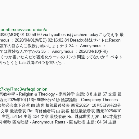
http://sbyuzfhdak43emdfhcjjhfxtw2cddnozhyepwudotoonttirsoevvcad.onion/archive/log/A0018.html
0(MON) 01:00:59.60 via.hypothes.isはarchive.todayにも使える 最
us ：2020/04/01(WED) 02:16:02.84 Dreadの姉妹サイトにRecon
皆さんご教授お願いしますナリ 34 ： Anonymous ：
ロダとしては微妙なんですかね 35 ： Anonymous ：2020/04/10(FRI)
トレにいくつか書いたんだが匿名化ツールのリンク間違ってないか？ ペネト
くとTails以降の4つを書いた...
k7khyl7mc3wrfeqd.onion
- Religion & Theology - 宗教神学 主題: 8 8 主題 67 文章 最
25年10月13日9時55分51秒 陰謀論斷 - Conspiracy Theories -
年底中共势必会拿下台湾 由 訪客 檢視最後發表 西元2025年10月5日9時20分
主題 16 文章 最後發表 Re: 有修仙者吗 由 訪客 檢視最後發表 西元2025年10
 主題: 54 54 主題 134 文章 最後發表 Re:
迷
你世界万岁，MC才是抄
 匿名吐槽 - Anonymous Rants - 匿名吐槽 主題: 64 64 主題