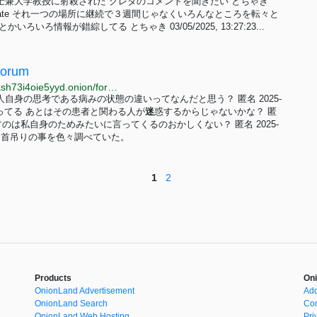
弁護士兼大学教授に射殺された グレタのコメントを聞きたい とちゃき
ter Name Moderate それ一つの場所に継続で３週間じゃなくいろんなところを転々と
情報が錯綜してる とちゃき 03/05/2025, 13:27:23...
Forum
http://yurmns43ie7r3gz6llqm4jlnyrovxdutnnldisnk2nash73i4oie5yyd.onion/forum.php
身の思考である病みの状態の違いってなんだと思う？ 匿名 2025-
いと思ってる あとはその患者と関わる人が
迷
惑するからじゃないかな？ 匿
だけど治すのは私自身のためみたいに言ってくるのおかしくない？ 匿名 2025-
月 12日 首吊りの事を色々調べていた。
1
2
Products
Oni
OnionLand Advertisement
Add
OnionLand Search
Con
OnionLand Web Hosting
Pri