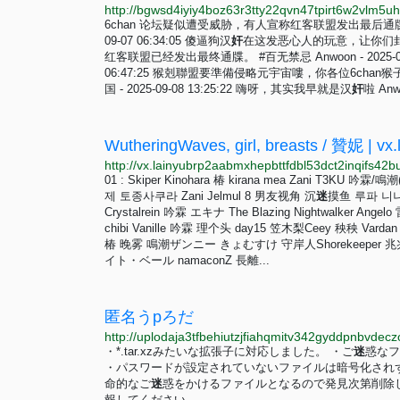
6chan 论坛疑似遭受威胁，有人宣称红客联盟发出最后通牒 newne
09-07 06:34:05 傻逼狗汉
奸
在这发恶心人的玩意，让你们
红客联盟已经发出最终通牒。 #百无禁忌 Anwoon - 2025-09-0
06:47:25 猴剋聯盟要準備侵略元宇宙嘍，你各位6chan猴子們 
国 - 2025-09-08 13:25:22 嗨呀，其实我早就是汉
奸
啦 An
WutheringWaves, girl, breasts / 贊妮 | vx.
01 : Skiper Kinohara 椿 kirana mea Zani T3KU 吟霖/鳴潮(
제 토종사쿠라 Zani Jelmul 8 男友视角 沉
迷
摸鱼 루파 니니
Crystalrein 吟霖 エキナ The Blazing Nightwalker Angelo
chibi Vanille 吟霖 理个头 day15 笠木梨Ceey 秧秧 Vardan C
椿 晚雾 鳴潮ザンニー きょむすけ 守岸人Shorekeeper 兆
イト・ベール namaconZ 長離...
匿名うpろだ
http://uplodaja3tfbehiutzjfiahqmitv342gyddpnbvde
・*.tar.xzみたいな拡張子に対応しました。 ・ご
迷
惑なフ
・パスワードが設定されていないファイルは暗号化され
命的なご
迷
惑をかけるファイルとなるので発見次第削除
報してください。