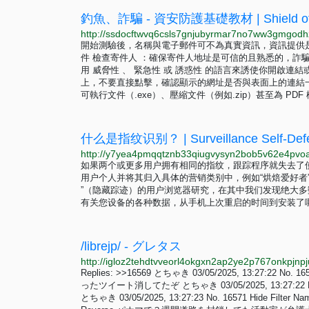
釣魚、詐騙 - 資安防護基礎教材 | Shield of Se
開始測驗後，名稱與電子郵件可不為真實資訊，資訊提供
件 檢查寄件人 ：確保寄件人地址是可信的且熟悉的，詐
用 威脅性 、 緊急性 或 誘惑性 的語言來誘使你開啟連
上，不要直接點擊，確認顯示的網址是否與表面上的連結一
可執行文件（.exe）、壓縮文件（例如.zip）甚至為 PDF
什么是指纹识别？ | Surveillance Self-Def
如果两个或更多用户拥有相同的指纹，跟踪程序就失去了
用户个人并将其归入具体的营销类别中，例如“烘焙爱好者”
”（隐藏踪迹）的用户浏览器研究，在其中我们发现绝大多
有关您设备的各种数据，从手机上次重启的时间到安装了
/librejp/ - グレタス
Replies: >>16569 とちゃき 03/05/2025, 13:27:22 No
ったツイート消してたぞ とちゃき 03/05/2025, 13:27:22 N
とちゃき 03/05/2025, 13:27:23 No. 16571 Hide Filter Nam