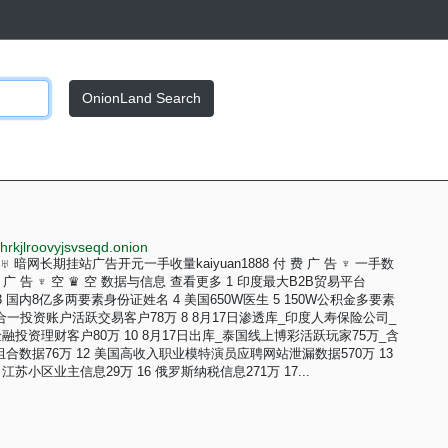
OnionLand Search
rkjlroovyjsvseqd.onion
 ♅ 暗网长期挂站广告开元一手收量kaiyuan1888 付 费 广 告 ♆ 一手数
广 告 ♆ 空 ♛ 空 数据与信息 查看更多 1 印度最大B2B贸易平台
万 3 国内8亿多两要素身份证姓名 4 美国650W医生 5 150W公积金多要素
证券三合一投资账户活跃交易客户78万 8 8月17日渗透库_印度人寿保险公司_
岁金融投资理财客户80万 10 8月17日出库_泰国线上博彩活跃玩家75万_含
组合数据76万 12 美国高收入职业模特演员应聘网站泄漏数据570万 13
江苏小区业主信息29万 16 俄罗斯纳税信息271万 17...