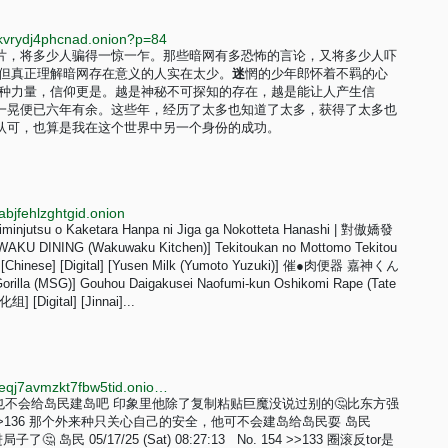
lkvrydj4phcnad.onion?p=84
图片，将多少人骗得一惊一乍。那些暗网有多恐怖的言论，又将多少人吓
，但真正理解暗网存在意义的人实在太少。
迷
惘的少年郎怀着不羁的心
一种力量，信仰更是。越是神秘不可探知的存在，越是能让人产生信
一晃便已六年有余。这些年，经历了太多也知道了太多，获得了太多也
认可，也算是我在这个世界中另一个身份的成功。
bjfehlzghtgid.onion
 Saiminjutsu o Kaketara Hanpa ni Jiga ga Nokotteta Hanashi | 對傲嬌發
NG (Wakuwaku Kitchen)] Tekitoukan no Mottomo Tekitou
Chinese] [Digital] [Yusen Milk (Yumoto Yuzuki)] 催●肉便器 嘉神くん
(MSG)] Gouhou Daigakusei Naofumi-kun Oshikomi Rape (Tate
[Digital] [Jinnai]...
http://dqqm5345mwaaquhdexuzbusckwfknjb4lvgsv3eqj7avmzkt7fbw5tid.onion/refuge/index.html
>>136 暗网贱畜也不会给岛民建岛吧 印象里他除了复制粘贴巨魔没说过别的🤔比东方强
No. 140 >>136 那个外来种只关心自己的安全，他可不会建岛给岛民耍 岛民
局子了🤔 岛民 05/17/25 (Sat) 08:27:13 No. 154 >>133 圈滚反tor是