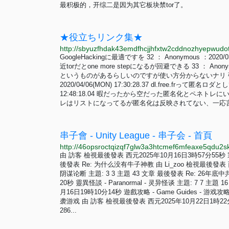
最积极的，开综二是因为其它板块禁tor了。
★役立ちリンク集★
GoogleHackingに最適ですを 32 ： Anonymous ：2020/03/3
近torだとone more stepになるが回避できる 33 ： Anonymo
というものがあるらしいのですが使い方分からないナリ 強芋の
2020/04/06(MON) 17:30:28.37 dl.free.frって匿名
12:48:18.04 暇だったから空だった匿名化とペネ
レはリストになってるが匿名化は反映されてない、一応言っと
串子會 - Unity League - 串子会 - 首頁
http://46opsroctqizqf7glw3a3htcmef6mfeaxe5qdu2s
由 訪客 檢視最後發表 西元2025年10月16日3時57分55秒 宗教神學 
後發表 Re: 为什么没有牛子神教 由 Li_zoo 檢視最後發表 西元20
阴谋论断 主題: 3 3 主題 43 文章 最後發表 Re: 26
20秒 靈異怪談 - Paranormal - 灵异怪谈 主題: 7 7 
月16日19時10分14秒 遊戲攻略 - Game Guides - 游戏攻略
袭游戏 由 訪客 檢視最後發表 西元2025年10月22日1時22分48秒
286...