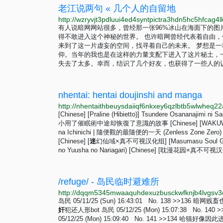
老江说两句 « 几个人的自留地
http://wzryvjt3pdluui4ed4syntpictra3hdn5hc5hfcag4
有人说暗网网站很多，曾经那一张96%冰山在海面下的
得不敢进入这个神秘的世界。 也许暗网曾经代表着自由
来到了这一片虚妄的空间，找寻着自己的未来。 梦想是
仰。当年的我也是在这样的力量支配下进入了这片秘土，
失去了太多。幸而，结识了几个好友，也获得了一些人的
nhentai: hentai doujinshi and manga
http://nhentaithbeuysdaiiqf6nkxey6qzlbtb5wlwheq22a
[Chinese] [Praline (Hibietto)] Tsundere Osananajimi ni
小用了催眠術中途却恢復了意識的故事 [Chinese] [WAKUWAKU DINI
na Ichinichi | 隨便觀的最隨便的一天 (Zenless Zone Zero) [
[Chinese] [
迷
幻仙域×真不可视汉化组] [Masumasu Soul Gorilla 
no Yuusha no Nariagari) [Chinese] [耽漫花园×真不可视汉化组] 
/refuge/ - 岛民临时避难所
岛民 05/11/25 (Sun) 16:43:01 No. 138 
奸
犯还人形bot 岛民 05/12/25 (Mon) 15:07:38 
05/12/25 (Mon) 15:09:40 No. 141 >>134 哈猫好像因此进