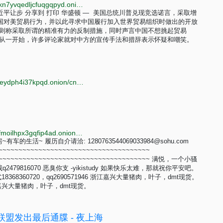
http://www.voachina7ept5k3zhjyrcf6n6vhdv7ruus4t7kn7yvqedljcfuqgqpyd.onion/a/news-xi-makes-concessions-after-trump-threat-20180410/4340790.html
习近平让步 分享到 打印 华盛顿 — 美国总统川普兑现竞选诺言，采取增
国对美贸易行为，并以此寻求中国履行加入世界贸易组织时做出的开放
局则称采取所谓的精准有力的反制措施，同时声言中国不想挑起贸易
 从一开始，许多评论家就对中方的宣传手法和措辞表示怀疑和嘲笑。
http://redroomayl6q2ak4sj2xgmnjj5atpswf3klfutkclgeeydph4i37kpqd.onion/cn.php
http://k3qu5kyz6zhz5w64m5ez22iqcrw7rci7dccmjuofmoilhpx3gqfip4ad.onion?page_id=留言簿
~有车的生活~ 履历自介请洽:
1280763544069033984@sohu.com
~~~~~~~~~~~~~~~~~~~~~~~~~~~~~~~~~~~~~~
~~~~~~~~~~~~~~~~~~~~~~~~~~~~~~~~~~~~~~~~ 满悦，一个小骚
2479816070 恶臭你支 -yikistudy 如果快乐太难，那就祝你平安吧。
8360720，qq2690571946 浙江嘉兴大量猪肉，叶子，dmt现货。
 浙江嘉兴大量猪肉，叶子，dmt现货。
联盟发出最后通牒 - 夜上海