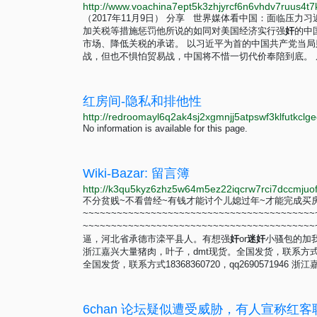
（2017年11月9日） 分享 世界媒体看中国：面临压力
加关税等措施惩罚他所说的如同对美国经济实行强
奸
的中
市场、降低关税的承诺。 以习近平为首的中国共产党当
战，但也不惧怕贸易战，中国将不惜一切代价奉陪到底。
红房间-隐私和排他性
No information is available for this page.
Wiki-Bazar: 留言簿
不分贫贱~不看曾经~有钱才能讨个儿媳过年~才能完成买房
~~~~~~~~~~~~~~~~~~~~~~~~~~~~~~~~~~~~~~~~~
~~~~~~~~~~~~~~~~~~~~~~~~~~~~~~~~~~~~~~~
逼，河北省承德市滦平县人。有想强
奸
or
迷
奸
小骚包的加我q
浙江嘉兴大量猪肉，叶子，dmt现货。全国发货，联系方式1836
全国发货，联系方式18368360720，qq2690571946
6chan 论坛疑似遭受威胁，有人宣称红客