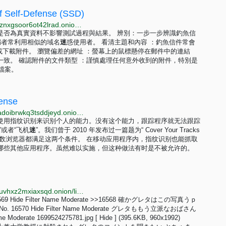
lf-Defense (SSD)
http://ssdocftwvq6csls7gnjubyrmar7no7ww3gmgodhznxgsoor6ot42lrad.onion/user_guide/network/phishing.html
是否為真實資料不影響測試過程與結果。 辨別：一步一步辨識釣魚信
騙者常利用相似的域名
迷
惑使用者。 看清主題和內容 ：釣魚信件常會
結或下載附件。 瀏覽偏差的網址 ：螢幕上的鼠標懸停在郵件中的連結
致。 確認附件的文件類型 ：謹慎處理任何意外收到的附件，特別是
 檔案。
ense
http://y7yea4pmqqtznb33qiugvysyn2bob5v62e4pvoadoibrwkq3tsddjeyd.onion/zh-hans/module/what-fingerprinting
使用指纹识别来识别个人的能力。没有这个能力，跟踪程序就无法跟踪
或者“飞机
迷
”。我们曾于 2010 年发布过一篇题为“ Cover Your Tracks
数浏览器都满足这两个条件。 在移动应用程序内，指纹识别也能抓取
哪些其他应用程序。虽然难以实施，但这种做法有时是不被允许的。
http://igloz2tehdtvveorl4okgxn2ap2ye2p767onkpjnpjuvhxz2mxiaxsqd.onion/librejp/thread/16542.html
. 16569 Hide Filter Name Moderate >>16568 確かグレタはこの写真うｐ
o. 16570 Hide Filter Name Moderate グレタももう立派なおばさん
e Moderate 1699524275781.jpg [ Hide ] (395.6KB, 960x1992)