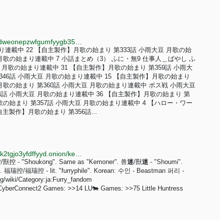
http://pixivfe.bunny5exbgbp4sqe2h2rfq2brgrx3dhohdweonepzwfgumfyygb35wyd.onion/artworks/126730988
連載中 22 【自主製作】月歌の始まり 第333話 小雨大豆 月歌の始
 月歌の始まり連載中 7 小話まとめ（3） ふに・無9 仕事人＿ばやし ふ
大豆 月歌の始まり連載中 31 【自主製作】月歌の始まり 第359話 小雨大
346話 小雨大豆 月歌の始まり連載中 15 【自主製作】月歌の始まり
】月歌の始まり 第360話 小雨大豆 月歌の始まり連載中 ボス戦 小雨大豆
4話 小雨大豆 月歌の始まり連載中 36 【自主製作】月歌の始まり 第
歌の始まり 第357話 小雨大豆 月歌の始まり連載中 4 【ハロー・ワー
自主製作】月歌の始まり 第356話...
http://fdiland2k23drdjqmxgmnjmzb47s3ildy5wyh5t4gk2tgjo3yfdffyyd.onion/kemono/catalog.html
獸控 - "Shoukong". Same as "Kemoner". 兽
迷
/獸
迷
- "Shoumi".
y". 福瑞控/福瑞控 - lit. "furryphile". Korean: 수인 - Beastman 퍼리 -
.org/wiki/Category:ja:Furry_fandom
om CyberConnect2 Games: >>14 LU🐄 Games: >>75 Little Huntress