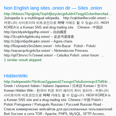
Non English lang sites .onion dir — Sites .onion
http://ihbiszc7fqnijjiolq7tophfjbzyubcgi4uldr47eqg42cbe4twrofad.onion/non-english-lang-sites-onion-dir.html
Jiskopedia is a multilingual wikipedia. http://zqktlwi4fecvo6ri.onion/ –
커뮤니티 사이트이며 비트코인으로
마약
거래도 할 수 있습니다. HiGH
KOREA is a Korean SNS and drug trading site. Chinese - 中国語
http://pncldyerk4gqofhp.onion/ – 自由國度
http://3cvpkfx4gdnkcduj.onion/ – 皮皮书屋搜索
http://c2djzrn6qx6kupkn.onion/ – Agora chans
http://l5oqxwdzs5m2dwro.onion/ - Info-Bazar Polish - Polski
http://eacwcqv4cgnln3ur.onion/ – Nintendocore Princess
http://qd73mvvc7v7zewwl.onion/ – Cebulka Polish .onion forum ...
1 similar result skipped
HiddenWiki
http://wikipewt4n75trifcse2ggaieot27svognl7idu6xmmqn37kf64rvsyd.onion/index.php?title=Main_Page
Greek / ελληνικά Italian / Italiano Japanese / 日本語 Korean / 한국어
Korean Hidden Wiki - 한국어 히든 위키 페이지 하이 코리아 - 커뮤니티
사이트이며 비트코인으로
마약
거래도 할 수 있습니다. HiGH KOREA is
a Korean SNS site and a drug trading site. Chinese / 中国 Polish /
Polski Portuguese / Português Russian / Русский Russian Road -
Список коммерческих вебсайтов для русскоязычных пользователей
Веб Хостинг в сети TOR - Apache, PHP5, MySQL, SFTP Access,