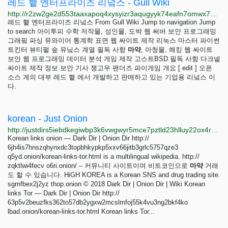
레드 햍 엔터프라이즈 리넠스 - Gull Wiki
http://r2zw2ge2d553taaxapoq4xysyizr3aqugyyk74eafn7omwx7xyczskad.onion/index.php/%EB%A0%88%EB%93%9C_%ED%96%8D_%EC%97%94%ED%84%B0%ED%94%84%EB%9D%BC%EC%9D%B4%EC%A6%88_%EB%A6%AC%EB%84%A0%EC%8A%A4
레드 햍 엔터프라이즈 리넠스 From Gull Wiki Jump to navigation Jump
to search 아이투피 수학 저작물, 성인물, 도박 웹 써버 보안 프로그래밍
그래핔 파싱 뮤와이어 통계학 표면 웹 싸이트 제작 리눅스 마스터 파이썬
트킨터 뷰티펄 숲 유닠스 계열 필독 사항
마약
, 아청물, 해킹 웹 싸이트
보안 웹 프로그래밍 데이터 분석 게임 제작 고스트BSD 필독 사항 다크넽
싸이트 제작 정보 보안 기사 쟁고우 팬더즈 파이게임 개요 [ edit ] 오픈
소스 계의 대부 레드 햍 에서 개발하고 판매하고 있는 기업용 리넠스 이
다.
korean - Just Onion
http://justdirs5iebdkegiwbp3k6vwgwyr5mce7pztld23hlluy22ox4r3iad.onion/search/korean
Korean links onion — Dark Dir | Onion Dir http://
6jh4is7hnszqhynxdc3topbhkypkp5xxv66jitb3grlc5757qze3
q5yd.onion/korean-links-tor.html is a multilingual wikipedia. http://
zqktlwi4fecv o6ri.onion/ – 커뮤니티 사이트이며 비트코인으로
마약
거래
도 할 수 있습니다. HiGH KOREA is a Korean SNS and drug trading site.
sgmfbex2j2yz thop.onion © 2018 Dark Dir | Onion Dir | Wiki Korean
links Tor — Dark Dir | Onion Dir http://
63p5v2beuzfks362to57db2ygxw2mcslmfoj55k4vu3ng2bkf4ko
lbad.onion/korean-links-tor.html Korean links Tor...