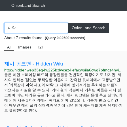
OnionLand Search
OnionLand Search
About 7 results found.
(Query 0.02500 seconds)
All
Images
I2P
제시 핑크맨 - Hidden Wiki
http://hiddenwep33eg4w225lcdwcez4iefacwpiia6cwg7pfmcz4hvijzbgid.onion/index.php?title=%EC%A0%9C%EC%8B%9C
물론 이건 브레이킹 배드의 등장인물들 전반적인 특징이기도 하지만, 제
시의 변화는 '철없는 무책임한 어른이'가 잔혹한 뒷세계에서 고통받으면
서 '죄책감과
마약
제조와
마약
그 자체에 망가져가는 후회하는 어른'이
되었다는 사실을 알 수 있다. 기타 원래 각본에서 기획된 이름은 제시 핑
크맨이 아닌 마리온 듀프리라고 한다. 제시 핑크맨은 원래 투코 살라만카
에 의해 시즌 1 마지막에서 죽기로 되어 있었으나, 각본가 빈스 길리건
이 배우인 애런 폴의 잠재력과 연기에 감명 받아 캐릭터를 계속 유지하기
로 결정했다고 한다.