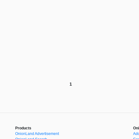
1
Products
Oni
OnionLand Advertisement
Add