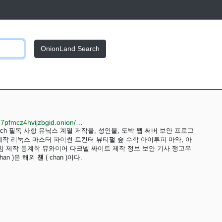
OnionLand Search
http://hiddenwep33eg4w225lcdwcez4iefacwpiia6cwg7pfmcz4hvijzbgid.onion/index.php?title=%EB%8B%88-%EC%B1%88
mp to search 필독 사항 유닠스 계열 저작물, 성인물, 도박 웹 써버 보안 프로그
제작 리눅스 마스터 파이썬 트킨터 뷰티펄 숲 수학 아이투피 마약, 아
게임 제작 통계학 뮤와이어 다크넽 싸이트 제작 정보 보안 기사 쟁고우
-chan )은 해외
챈
( chan )이다.