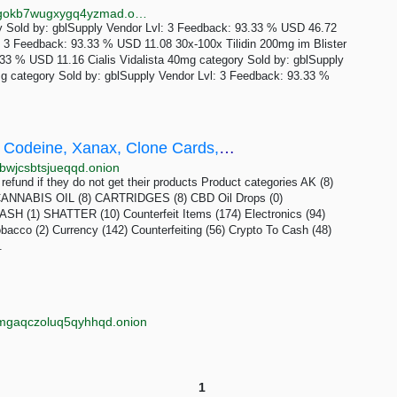
http://abacus5hcdayhmoo4lqo3idh2egqm2x2xaiy7hgokb7wugxygq4yzmad.onion/100x_viagra_sildenafil_100mg.php
old by: gblSupply Vendor Lvl: 3 Feedback: 93.33 % USD 46.72
: 3 Feedback: 93.33 % USD 11.08 30x-100x Tilidin 200mg im Blister
.33 % USD 11.16 Cialis Vidalista 40mg category Sold by: gblSupply
g category Sold by: gblSupply Vendor Lvl: 3 Feedback: 93.33 %
Buy Drugs, Weed, Cocaine, LSD, Heroin, Codeine, Xanax, Clone Cards, Hacking, Fraud, Guns,...
bwjcsbtsjueqqd.onion
refund if they do not get their products Product categories AK (8)
 CANNABIS OIL (8) CARTRIDGES (8) CBD Oil Drops (0)
 (1) SHATTER (10) Counterfeit Items (174) Electronics (94)
bacco (2) Currency (142) Counterfeiting (56) Crypto To Cash (48)
.
amgaqczoluq5qyhhqd.onion
1