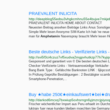
PRAEVALENT INLICITA
PRAEVALENT INLICITA HOME ABOUT CONTACT Deep 
Neuesten Beitrag ansehen Beiträge Links Anus Sonstig
Simple Mehr lesen Anonyme SIM-Karte Ich hab 'ne neu
man für
Amphetamin
Nasenspray braucht Mehr lesen Hi
http://svi5f3ci4czuz7vf5xudva2mgpvhutkzp77h7kyjq
Gesponsert und garantiert von © Die besten deutschen L
Checker Verifizierte Links - Vertrauenswürdige Verkäufe
Bang Bank Type : Gefälschte Banknoten LINK : 6jkpcsst
In Prüfung Geprüfte Bestätigungen : 2 Bestätigter scamb
Smartphone-Penetration,...
Frischer wöchentlicher Import aus Peru erhaelt im Durch
luktraiv fuer neue kunden bleiben moechten bie Ge