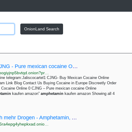
OnionLand Search
amphetamin kaufen amazon Archives - CJNG - Pure mexican cocaine Online telegram:Jaliscocartel1
http://sokm37fvacv5lp65cbzrbfcjepzn6fqkjhgr2j5axupogiyjnp5bvtqd.onion?product_tag=amphetamin-kaufen-amazon
ine telegram:Jaliscocartel1 CJNG- Buy Mexican Cocaine Online
ram Link Blog Contact Us Buying Cocaine in Europe Discreetly Order
g Cocaine Online 0 CJNG – Pure mexican cocaine Online
tamin
kaufen amazon”
amphetamin
kaufen amazon Showing all 4
Happy Market - Drogen, Lächeln und noch mehr Drogen - Amphetamin, Ayahuaska, Cannabis, Kokain,...
http://ckyiussv2bqbnnytoo7oqgxnx6z3gwc2rsa6t7zu6ra4epg4yhepkxad.onion/lang/DE/index-deutsche_page.html