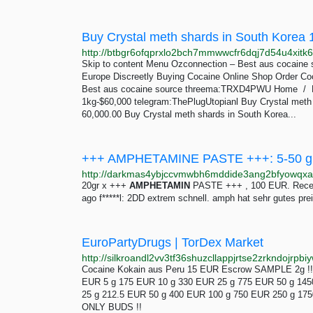
Skip to content Menu Ozconnection – Best aus cocain
Europe Discreetly Buying Cocaine Online Shop Order Co
Best aus cocaine source threema:TRXD4PWU Home / Buy
1kg-$60,000 telegram:ThePlugUtopianl Buy Crystal meth
60,000.00 Buy Crystal meth shards in South Korea...
+++ AMPHETAMINE PASTE +++: 5-50 gra
20gr x +++
AMPHETAMIN
PASTE +++ , 100 EUR. Receive
ago f*****l: 2DD extrem schnell. amph hat sehr gutes preis
EuroPartyDrugs | TorDex Market
Cocaine Kokain aus Peru 15 EUR Escrow SAMPLE 2g !
EUR 5 g 175 EUR 10 g 330 EUR 25 g 775 EUR 50 g 14
25 g 212.5 EUR 50 g 400 EUR 100 g 750 EUR 250 g 175
ONLY BUDS !!