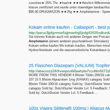
coockies★ 25% Thc ★hash★ ★★★Herzlich Wilkommen be
klasse zertifiziert und wurde unter staendigen beobacht
$95.00 DRUGMAZON ★★25g ★★ Amphetamine - Speed
Sie können Kokain auch mit anderen Drogen wie Procain
Amphetamin
(einem anderen psychoaktiven Stimulans) 
Kokain online kaufen Wo kokain kaufen, Menschen miss
Hydrochloridsalz und die wasserunlösliche Kokainbase (
25 Flaschen Diazepam (VALIUM) Tropfen
MORE FROM THIS VENDOR 4 Blister Tilidin 200/16 cate
107.15 5 Blister Alprazolam 1mg (XANAX) category Sold
Blister Tilidin 200/16 category Sold by: DutchDuster Ven
category Sold by: DutchDuster Vendor Lvl: 5 Feedback
Sold by: DutchDuster Vendor Lvl: 5 Feedback:...
100x Viagra Sildenafil 100mg | Abacus M