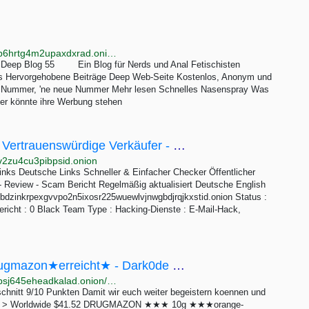
http://deepblog55edsu3vhgkcmhnu55e4bujve7mkjeb6hrtg4m2upaxdxrad.onion
Blog 55 Ein Blog für Nerds und Anal Fetischisten
es Hervorgehobene Beiträge Deep Web-Seite Kostenlos, Anonym und
e Nummer, 'ne neue Nummer Mehr lesen Schnelles Nasenspray Was
er könnte ihre Werbung stehen
Beste deutsche Links - Verifizierte Links - Vertrauenswürdige Verkäufer - Die besten deutschen...
v2zu4cu3pibpsid.onion
inks Deutsche Links Schneller & Einfacher Checker Öffentlicher
r - Review - Scam Bericht Regelmäßig aktualisiert Deutsche English
bdzinkrpexgvvpo2n5ixosr225wuewlvjnwgbdjrqjkxstid.onion Status :
ericht : 0 Black Team Type : Hacking-Dienste : E-Mail-Hack,
Buy ★habe 250€★einkaufswert★bei★drugmazon★erreicht★ - Dark0de Reborn
http://darkod6mcxq7bxwiup5oxhsrngn6yjmzrcjpiyoopsj645eheadkalad.onion/product/Lwk3hvfObHmCjX0hkpevAjXxAMw7axg8
schnitt 9/10 Punkten Damit wir euch weiter begeistern koennen und
rmany > Worldwide $41.52 DRUGMAZON ★★★ 10g ★★★orange-