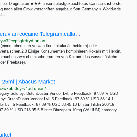
i Drugmazon ★★★ unser selbstgezuechtetes Cannabis ist erste
ung nach allen Grow vorschriften angebaut Sort Germany > Worldwide
...
Kokain online kaufen - Callaoport - best peruvian cocaine Telegram:callaoport_1
http://peruc3jpfgnmoe5sjjmwrthg5jndg42625ndkurdvyw32ccpsgfrdryd.onion?p=183
 (einem chemisch verwandten Lokalanästhetikum) oder
verfälschen.2,3 Einige Konsumenten kombinieren Kokain mit Heroin.
brauchen zwei chemische Formen von Kokain: das wasserlösliche
oder Freebase).
 25ml | Abacus Market
http://abacuszz24rfrvwspco66laahytw7ccultkn5672zkzwkbbf3eyrv4ad.onion/25_flaschen_diazepam_valium_tropfen_25ml.php
gory Sold by: DutchDuster Vendor Lvl: 5 Feedback: 97.89 % USD
 by: DutchDuster Vendor Lvl: 5 Feedback: 97.89 % USD 88.14 1
dor Lvl: 5 Feedback: 97.89 % USD 38.45 10 Blister Tilidin 200/16
: 97.89 % USD 218.95 5 Blister Diazepam 10mg (VALIUM) category
arket