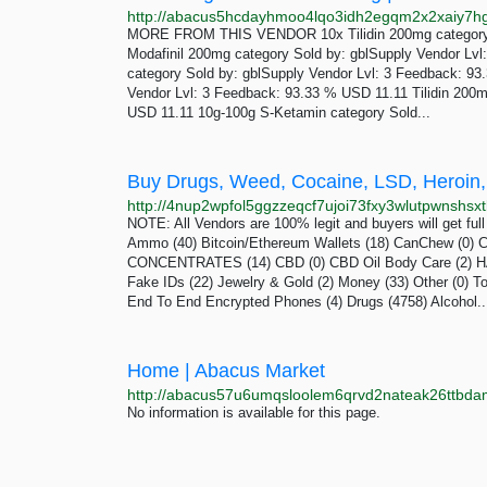
MORE FROM THIS VENDOR 10x Tilidin 200mg category S
Modafinil 200mg category Sold by: gblSupply Vendor Lvl
category Sold by: gblSupply Vendor Lvl: 3 Feedback: 93
Vendor Lvl: 3 Feedback: 93.33 % USD 11.11 Tilidin 200m
USD 11.11 10g-100g S-Ketamin category Sold...
http://4nup2wpfol5ggzzeqcf7ujoi73fxy3wlutpwnshsxt
NOTE: All Vendors are 100% legit and buyers will get full 
Ammo (40) Bitcoin/Ethereum Wallets (18) CanChew (0)
CONCENTRATES (14) CBD (0) CBD Oil Body Care (2) HASH
Fake IDs (22) Jewelry & Gold (2) Money (33) Other (0) To
End To End Encrypted Phones (4) Drugs (4758) Alcohol..
Home | Abacus Market
http://abacus57u6umqsloolem6qrvd2nateak26ttbd
No information is available for this page.