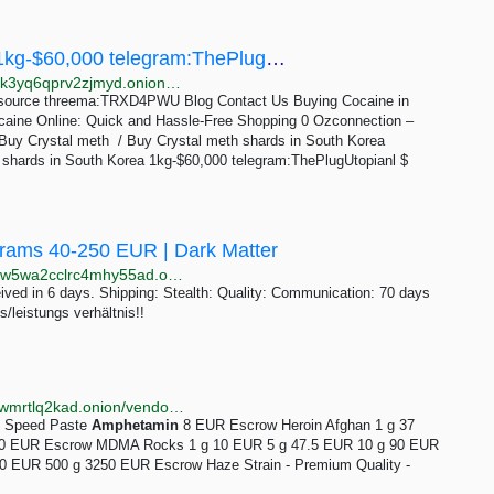
Buy Crystal meth shards in South Korea 1kg-$60,000 telegram:ThePlugUtopianl -
http://btbgr6ofqprxlo2bch7mmwwcfr6dqj7d54u4xitk6k3yq6qprv2zjmyd.onion?product=buy-crystal-meth-shards-in-south-korea-1kg-60000-telegramjaliscocartel1-copy-copy-copy
e source threema:TRXD4PWU Blog Contact Us Buying Cocaine in
caine Online: Quick and Hassle-Free Shopping 0 Ozconnection –
 Crystal meth / Buy Crystal meth shards in South Korea
 shards in South Korea 1kg-$60,000 telegram:ThePlugUtopianl $
ms 40-250 EUR | Dark Matter
http://darkmas4ybjccvmwbh6mddide3ang2bfyowqxaw5wa2cclrc4mhy55ad.onion/amphetamine_paste.php
d in 6 days. Shipping: Stealth: Quality: Communication: 70 days
/leistungs verhältnis!!
http://silkroandl2vv3tf36shuzcllappjrtse2zrkndojrpbiywmrtlq2kad.onion/vendor/EuroPartyDrugs
! Speed Paste
Amphetamin
8 EUR Escrow Heroin Afghan 1 g 37
50 EUR Escrow MDMA Rocks 1 g 10 EUR 5 g 47.5 EUR 10 g 90 EUR
0 EUR 500 g 3250 EUR Escrow Haze Strain - Premium Quality -