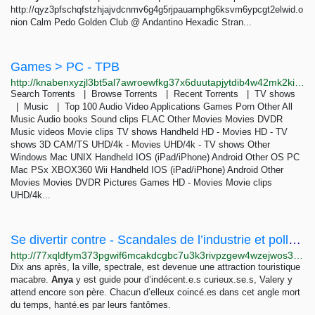
http://qyz3pfschqfstzhjajvdcnmv6g4g5rjpauamphg6ksvm6ypcgt2elwid.o
nion Calm Pedo Golden Club @ Andantino Hexadic Stran...
Games > PC - TPB
http://knabenxyzjl3bt5al7awroewfkg37x6duutapjytdib4w42mk2kiqpid.onion/thepiratebay/browse/401
Search Torrents | Browse Torrents | Recent Torrents | TV shows
| Music | Top 100 Audio Video Applications Games Porn Other All
Music Audio books Sound clips FLAC Other Movies Movies DVDR
Music videos Movie clips TV shows Handheld HD - Movies HD - TV
shows 3D CAM/TS UHD/4k - Movies UHD/4k - TV shows Other
Windows Mac UNIX Handheld IOS (iPad/iPhone) Android Other OS PC
Mac PSx XBOX360 Wii Handheld IOS (iPad/iPhone) Android Other
Movies Movies DVDR Pictures Games HD - Movies Movie clips
UHD/4k...
Se divertir contre - Scandales de l’industrie et pollutions (III) - Paris-luttes.info
http://77xqldfym373pgwif6mcakdcgbc7u3k3rivpzgew4wzejwos3zqkzsid.onion/se-divertir-contre-scandales-de-l-14015?lang=fr
Dix ans après, la ville, spectrale, est devenue une attraction touristique
macabre.
Anya
y est guide pour d’indécent.e.s curieux.se.s, Valery y
attend encore son père. Chacun d’elleux coincé.es dans cet angle mort
du temps, hanté.es par leurs fantômes.