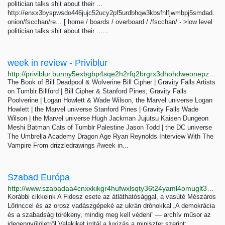
politician talks shit about their ...
http://enxx3byspwsdo446jujc52ucy2pf5urdbhqw3kbsfhlfjwmbpj5smdad.
onion/fscchan/re... [ home / boards / overboard / /fscchan/ - >low level
politician talks shit about their ......
week in review - Priviblur
http://priviblur.bunny5exbgbp4sqe2h2rfq2brgrx3dhohdweonepzwfgumfyygb35wyd.onion/tagged/week%20in%20review
The Book of Bill Deadpool & Wolverine Bill Cipher | Gravity Falls Artists
on Tumblr Billford | Bill Cipher & Stanford Pines, Gravity Falls
Poolverine | Logan Howlett & Wade Wilson, the Marvel universe Logan
Howlett | the Marvel universe Stanford Pines | Gravity Falls Wade
Wilson | the Marvel universe Hugh Jackman Jujutsu Kaisen Dungeon
Meshi Batman Cats of Tumblr Palestine Jason Todd | the DC universe
The Umbrella Academy Dragon Age Ryan Reynolds Interview With The
Vampire From drizzledrawings #week in...
Szabad Európa
http://www.szabadaa4cnxxkikgr4hufwxlsqty36t24yaml4omuglt3e5nvdaj3qd.onion
Korábbi cikkeink A Fidesz esete az átláthatósággal, a vasúté Mészáros
Lőrinccel és az orosz vadászgépeké az ukrán drónokkal „A demokrácia
és a szabadság törékeny, mindig meg kell védeni” — archív műsor az
idegengyűlöletről Valakiket irritál a luxizás a miniszter szerint;