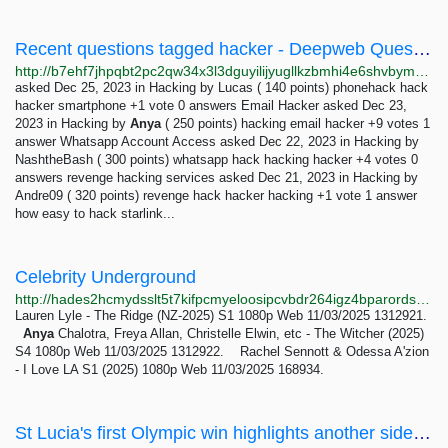
Recent questions tagged hacker - Deepweb Questions and Answers
http://b7ehf7jhpqbt2pc2qw34x3l3dguyilijyugllkzbmhi4e6shvbym73id.onion/tag/hacker
asked Dec 25, 2023 in Hacking by Lucas ( 140 points) phonehack hack
hacker smartphone +1 vote 0 answers Email Hacker asked Dec 23,
2023 in Hacking by
Anya
( 250 points) hacking email hacker +9 votes 1
answer Whatsapp Account Access asked Dec 22, 2023 in Hacking by
NashtheBash ( 300 points) whatsapp hack hacking hacker +4 votes 0
answers revenge hacking services asked Dec 21, 2023 in Hacking by
Andre09 ( 320 points) revenge hack hacker hacking +1 vote 1 answer
how easy to hack starlink...
Celebrity Underground
http://hades2hcmydsslt5t7kifpcmyeloosipcvbdr264igz4bparords4xyd.onion
Lauren Lyle - The Ridge (NZ-2025) S1 1080p Web 11/03/2025 1312921.
Anya
Chalotra, Freya Allan, Christelle Elwin, etc - The Witcher (2025)
S4 1080p Web 11/03/2025 1312922. Rachel Sennott & Odessa A'zion
- I Love LA S1 (2025) 1080p Web 11/03/2025 168934.
St Lucia's first Olympic win highlights another side of this tropical paradise