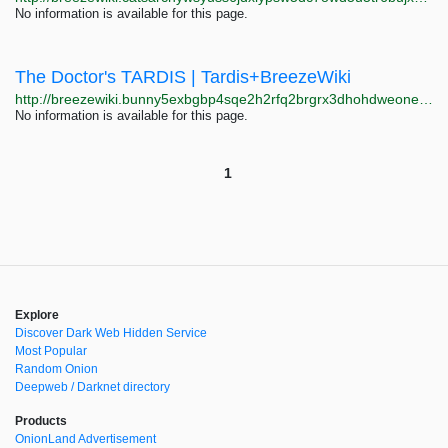
No information is available for this page.
The Doctor's TARDIS | Tardis+BreezeWiki
http://breezewiki.bunny5exbgbp4sqe2h2rfq2brgrx3dhohdweonepzwfgumfyygb35wyd.onion/tardis/wiki/The_Doctor's_TARDIS
No information is available for this page.
1
Explore
Discover Dark Web Hidden Service
Most Popular
Random Onion
Deepweb / Darknet directory
Products
OnionLand Advertisement