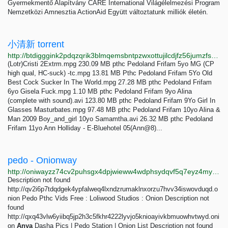
Gyermekmentő Alapítvány CARE International Világélelmezési Program
Nemzetközi Amnesztia ActionAid Együtt változtatunk milliók életén.
小清新 torrent
http://btdigggink2pdqzqrik3blmqemsbntpzwxottujilcdjfz56jumzfsyd.onion/caaaa20b99069ad53e4e26ebf0b3dc2c08cbb249/pedo-torrent
(Lotr)Cristi 2Extrm.mpg 230.09 MB pthc Pedoland Frifam 5yo MG (CP
high qual, HC-suck) -tc.mpg 13.81 MB Pthc Pedoland Frifam 5Yo Old
Best Cock Sucker In The World.mpg 27.28 MB pthc Pedoland Frifam
6yo Gisela Fuck.mpg 1.10 MB pthc Pedoland Frifam 9yo Alina
(complete with sound).avi 123.80 MB pthc Pedoland Frifam 9Yo Girl In
Glasses Masturbates.mpg 97.48 MB pthc Pedoland Frifam 10yo Alina &
Man 2009 Boy_and_girl 10yo Samamtha.avi 26.32 MB pthc Pedoland
Frifam 11yo Ann Holliday - E-Bluehotel 05(Ann@8)...
pedo - Onionway
http://oniwayzz74cv2puhsgx4dpjwieww4wdphsydqvf5q7eyz4myjvyw26ad.onion/search.php?s=pedo&page=4
Description not found
http://qv2i6p7tdqdgek4ypfalweq4lxndzrumaklnxorzu7hvv34iswovduqd.o
nion Pedo Pthc Vids Free : Loliwood Studios : Onion Description not
found
http://qxq43vlw6yiibq5jp2h3c5fkhr4222lyvjo5knioayivkbmuowhvtwyd.oni
on
Anya
Dasha Pics | Pedo Station | Onion List Description not found