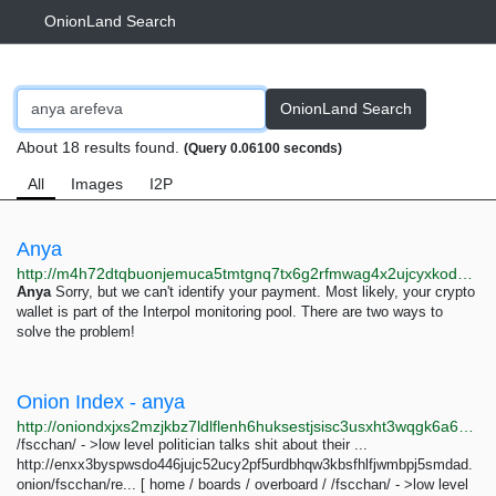
OnionLand Search
OnionLand Search
About 18 results found.
(Query 0.06100 seconds)
All
Images
I2P
Anya
http://m4h72dtqbuonjemuca5tmtgnq7tx6g2rfmwag4x2ujcyxkoddv6nxmad.onion/under18/troubleshooting.html
Anya
Sorry, but we can't identify your payment. Most likely, your crypto
wallet is part of the Interpol monitoring pool. There are two ways to
solve the problem!
Onion Index - anya
http://oniondxjxs2mzjkbz7ldlflenh6huksestjsisc3usxht3wqgk6a62yd.onion/search?query=anya&submit=Search
/fscchan/ - >low level politician talks shit about their ...
http://enxx3byspwsdo446jujc52ucy2pf5urdbhqw3kbsfhlfjwmbpj5smdad.
onion/fscchan/re... [ home / boards / overboard / /fscchan/ - >low level