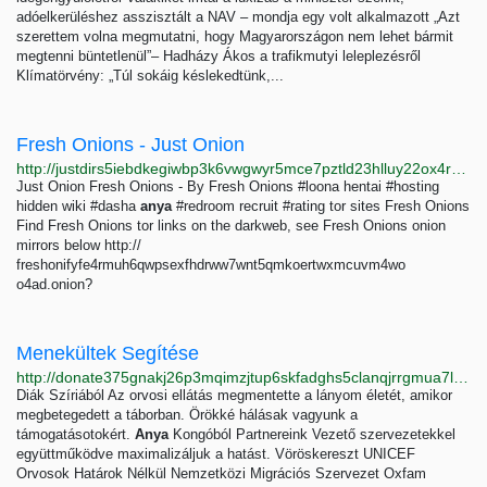
adóelkerüléshez asszisztált a NAV – mondja egy volt alkalmazott „Azt
szerettem volna megmutatni, hogy Magyarországon nem lehet bármit
megtenni büntetlenül”– Hadházy Ákos a trafikmutyi leleplezésről
Klímatörvény: „Túl sokáig késlekedtünk,...
Fresh Onions - Just Onion
http://justdirs5iebdkegiwbp3k6vwgwyr5mce7pztld23hlluy22ox4r3iad.onion/result/fresh-onions-jBgVBYMp
Just Onion Fresh Onions - By Fresh Onions #loona hentai #hosting
hidden wiki #dasha
anya
#redroom recruit #rating tor sites Fresh Onions
Find Fresh Onions tor links on the darkweb, see Fresh Onions onion
mirrors below http://
freshonifyfe4rmuh6qwpsexfhdrww7wnt5qmkoertwxmcuvm4wo
o4ad.onion?
Menekültek Segítése
http://donate375gnakj26p3mqimzjtup6skfadghs5clanqjrrgmua7lsfrid.onion?lang=hu
Diák Szíriából Az orvosi ellátás megmentette a lányom életét, amikor
megbetegedett a táborban. Örökké hálásak vagyunk a
támogatásotokért.
Anya
Kongóból Partnereink Vezető szervezetekkel
együttműködve maximalizáljuk a hatást. Vöröskereszt UNICEF
Orvosok Határok Nélkül Nemzetközi Migrációs Szervezet Oxfam