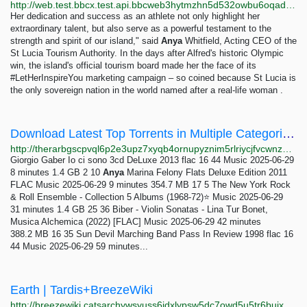
http://web.test.bbcx.test.api.bbcweb3hytmzhn5d532owbu6oqadra5z3ar726vq5kgwwn6aucdccrad.onion/travel/article/20240822-st-lucia-the-tiny-caribbean-island-that-won-olympic-gold
Her dedication and success as an athlete not only highlight her
extraordinary talent, but also serve as a powerful testament to the
strength and spirit of our island," said
Anya
Whitfield, Acting CEO of the
St Lucia Tourism Authority. In the days after Alfred's historic Olympic
win, the island's official tourism board made her the face of its
#LetHerInspireYou marketing campaign – so coined because St Lucia is
the only sovereign nation in the world named after a real-life woman .
Download Latest Top Torrents in Multiple Categories The RarBg
http://therarbgscpvql6p2e3upz7xyqb4ornupyznim5rlriycjfvcwnz7ayd.onion
Giorgio Gaber Io ci sono 3cd DeLuxe 2013 flac 16 44 Music 2025-06-29
8 minutes 1.4 GB 2 10
Anya
Marina Felony Flats Deluxe Edition 2011
FLAC Music 2025-06-29 9 minutes 354.7 MB 17 5 The New York Rock
& Roll Ensemble - Collection 5 Albums (1968-72)⭐ Music 2025-06-29
31 minutes 1.4 GB 25 36 Biber - Violin Sonatas - Lina Tur Bonet,
Musica Alchemica (2022) [FLAC] Music 2025-06-29 42 minutes
388.2 MB 16 35 Sun Devil Marching Band Pass In Review 1998 flac 16
44 Music 2025-06-29 59 minutes...
Earth | Tardis+BreezeWiki
http://breezewiki.catsarchywsyuss6jdxlypsw5dc7owd5u5tr6bujxb7o6xw2hipqehyd.onion/tardis/wiki/Earth