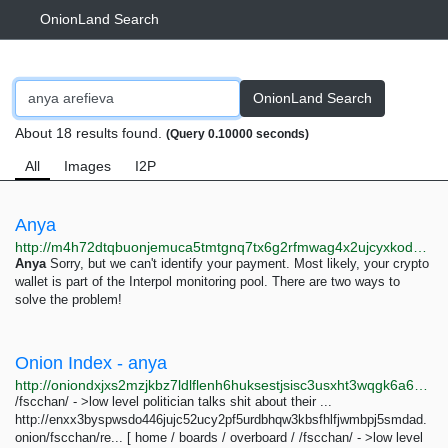
OnionLand Search
OnionLand Search
About 18 results found.
(Query 0.10000 seconds)
All
Images
I2P
Anya
http://m4h72dtqbuonjemuca5tmtgnq7tx6g2rfmwag4x2ujcyxkoddv6nxmad.onion/under18/troubleshooting.html
Anya
Sorry, but we can't identify your payment. Most likely, your crypto
wallet is part of the Interpol monitoring pool. There are two ways to
solve the problem!
Onion Index - anya
http://oniondxjxs2mzjkbz7ldlflenh6huksestjsisc3usxht3wqgk6a62yd.onion/search?query=anya&submit=Search
/fscchan/ - >low level politician talks shit about their ...
http://enxx3byspwsdo446jujc52ucy2pf5urdbhqw3kbsfhlfjwmbpj5smdad.
onion/fscchan/re... [ home / boards / overboard / /fscchan/ - >low level