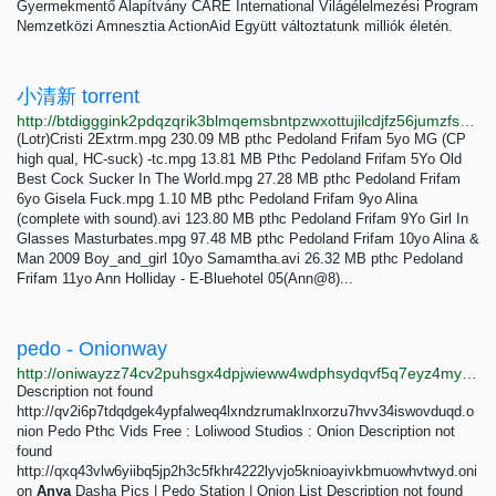
Gyermekmentő Alapítvány CARE International Világélelmezési Program
Nemzetközi Amnesztia ActionAid Együtt változtatunk milliók életén.
小清新 torrent
http://btdigggink2pdqzqrik3blmqemsbntpzwxottujilcdjfz56jumzfsyd.onion/caaaa20b99069ad53e4e26ebf0b3dc2c08cbb249/pedo-torrent
(Lotr)Cristi 2Extrm.mpg 230.09 MB pthc Pedoland Frifam 5yo MG (CP
high qual, HC-suck) -tc.mpg 13.81 MB Pthc Pedoland Frifam 5Yo Old
Best Cock Sucker In The World.mpg 27.28 MB pthc Pedoland Frifam
6yo Gisela Fuck.mpg 1.10 MB pthc Pedoland Frifam 9yo Alina
(complete with sound).avi 123.80 MB pthc Pedoland Frifam 9Yo Girl In
Glasses Masturbates.mpg 97.48 MB pthc Pedoland Frifam 10yo Alina &
Man 2009 Boy_and_girl 10yo Samamtha.avi 26.32 MB pthc Pedoland
Frifam 11yo Ann Holliday - E-Bluehotel 05(Ann@8)...
pedo - Onionway
http://oniwayzz74cv2puhsgx4dpjwieww4wdphsydqvf5q7eyz4myjvyw26ad.onion/search.php?s=pedo&page=4
Description not found
http://qv2i6p7tdqdgek4ypfalweq4lxndzrumaklnxorzu7hvv34iswovduqd.o
nion Pedo Pthc Vids Free : Loliwood Studios : Onion Description not
found
http://qxq43vlw6yiibq5jp2h3c5fkhr4222lyvjo5knioayivkbmuowhvtwyd.oni
on
Anya
Dasha Pics | Pedo Station | Onion List Description not found