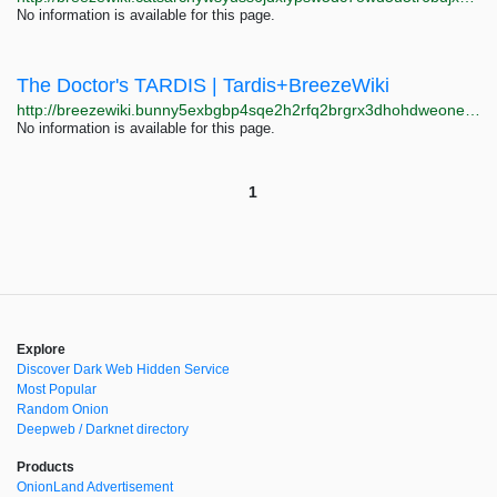
No information is available for this page.
The Doctor's TARDIS | Tardis+BreezeWiki
http://breezewiki.bunny5exbgbp4sqe2h2rfq2brgrx3dhohdweonepzwfgumfyygb35wyd.onion/tardis/wiki/The_Doctor's_TARDIS
No information is available for this page.
1
Explore
Discover Dark Web Hidden Service
Most Popular
Random Onion
Deepweb / Darknet directory
Products
OnionLand Advertisement