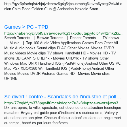
http://qyz3pfschqfstzhjajvdcnmv6g4g5rjpauamphg6ksvm6ypcgt2elwid.o
nion Calm Pedo Golden Club @ Andantino Hexadic Stran...
Games > PC - TPB
http://knabenxyzjl3bt5al7awroewfkg37x6duutapjytdib4w42mk2kiqpid.onion/thepiratebay/browse/401
Search Torrents | Browse Torrents | Recent Torrents | TV shows
| Music | Top 100 Audio Video Applications Games Porn Other All
Music Audio books Sound clips FLAC Other Movies Movies DVDR
Music videos Movie clips TV shows Handheld HD - Movies HD - TV
shows 3D CAM/TS UHD/4k - Movies UHD/4k - TV shows Other
Windows Mac UNIX Handheld IOS (iPad/iPhone) Android Other OS PC
Mac PSx XBOX360 Wii Handheld IOS (iPad/iPhone) Android Other
Movies Movies DVDR Pictures Games HD - Movies Movie clips
UHD/4k...
Se divertir contre - Scandales de l’industrie et pollutions (III) - Paris-luttes.info
http://77xqldfym373pgwif6mcakdcgbc7u3k3rivpzgew4wzejwos3zqkzsid.onion/se-divertir-contre-scandales-de-l-14015?lang=fr
Dix ans après, la ville, spectrale, est devenue une attraction touristique
macabre.
Anya
y est guide pour d’indécent.e.s curieux.se.s, Valery y
attend encore son père. Chacun d’elleux coincé.es dans cet angle mort
du temps, hanté.es par leurs fantômes.