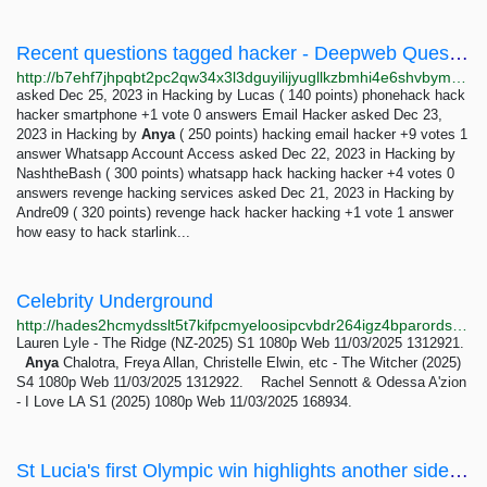
Recent questions tagged hacker - Deepweb Questions and Answers
http://b7ehf7jhpqbt2pc2qw34x3l3dguyilijyugllkzbmhi4e6shvbym73id.onion/tag/hacker
asked Dec 25, 2023 in Hacking by Lucas ( 140 points) phonehack hack
hacker smartphone +1 vote 0 answers Email Hacker asked Dec 23,
2023 in Hacking by
Anya
( 250 points) hacking email hacker +9 votes 1
answer Whatsapp Account Access asked Dec 22, 2023 in Hacking by
NashtheBash ( 300 points) whatsapp hack hacking hacker +4 votes 0
answers revenge hacking services asked Dec 21, 2023 in Hacking by
Andre09 ( 320 points) revenge hack hacker hacking +1 vote 1 answer
how easy to hack starlink...
Celebrity Underground
http://hades2hcmydsslt5t7kifpcmyeloosipcvbdr264igz4bparords4xyd.onion
Lauren Lyle - The Ridge (NZ-2025) S1 1080p Web 11/03/2025 1312921.
Anya
Chalotra, Freya Allan, Christelle Elwin, etc - The Witcher (2025)
S4 1080p Web 11/03/2025 1312922. Rachel Sennott & Odessa A'zion
- I Love LA S1 (2025) 1080p Web 11/03/2025 168934.
St Lucia's first Olympic win highlights another side of this tropical paradise