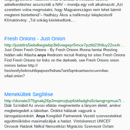
adóelkerüléshez asszisztált a NAV – mondja egy volt alkalmazott „Azt
szerettem volna megmutatni, hogy Magyarországon nem lehet bármit
megtenni büntetlenül”– Hadházy Ákos a trafikmutyi leleplezésről
Klímatörvény: „Túl sokáig késlekedtünk,...
Fresh Onions - Just Onion
http://justdirs5iebdkegiwbp3k6vwgwyr5mce7pztld23hlluy22ox4r3iad.onion/result/fresh-onions-jBgVBYMp
Just Onion Fresh Onions - By Fresh Onions #loona hentai #hosting
hidden wiki #dasha
anya
#redroom recruit #rating tor sites Fresh Onions
Find Fresh Onions tor links on the darkweb, see Fresh Onions onion
mirrors below http://
freshonifyfe4rmuh6qwpsexfhdrww7wnt5qmkoertwxmcuvm4wo
o4ad.onion?
Menekültek Segítése
http://donate375gnakj26p3mqimzjtup6skfadghs5clanqjrrgmua7lsfrid.onion?lang=hu
Diák Szíriából Az orvosi ellátás megmentette a lányom életét, amikor
megbetegedett a táborban. Örökké hálásak vagyunk a
támogatásotokért.
Anya
Kongóból Partnereink Vezető szervezetekkel
együttműködve maximalizáljuk a hatást. Vöröskereszt UNICEF
Orvosok Határok Nélkül Nemzetközi Migrációs Szervezet Oxfam