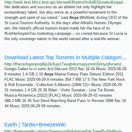
http://web.test.bbcx.test.api.bbcweb3hytmzhn5d532owbu6oqadra5z3ar726vq5kgwwn6aucdccrad.onion/travel/article/20240822-st-lucia-the-tiny-caribbean-island-that-won-olympic-gold
Her dedication and success as an athlete not only highlight her
extraordinary talent, but also serve as a powerful testament to the
strength and spirit of our island," said
Anya
Whitfield, Acting CEO of the
St Lucia Tourism Authority. In the days after Alfred's historic Olympic
win, the island's official tourism board made her the face of its
#LetHerInspireYou marketing campaign – so coined because St Lucia is
the only sovereign nation in the world named after a real-life woman .
Download Latest Top Torrents in Multiple Categories The RarBg
http://therarbgscpvql6p2e3upz7xyqb4ornupyznim5rlriycjfvcwnz7ayd.onion
Giorgio Gaber Io ci sono 3cd DeLuxe 2013 flac 16 44 Music 2025-06-29
8 minutes 1.4 GB 2 10
Anya
Marina Felony Flats Deluxe Edition 2011
FLAC Music 2025-06-29 9 minutes 354.7 MB 17 5 The New York Rock
& Roll Ensemble - Collection 5 Albums (1968-72)⭐ Music 2025-06-29
31 minutes 1.4 GB 25 36 Biber - Violin Sonatas - Lina Tur Bonet,
Musica Alchemica (2022) [FLAC] Music 2025-06-29 42 minutes
388.2 MB 16 35 Sun Devil Marching Band Pass In Review 1998 flac 16
44 Music 2025-06-29 59 minutes...
Earth | Tardis+BreezeWiki
http://breezewiki.catsarchywsyuss6jdxlypsw5dc7owd5u5tr6bujxb7o6xw2hipqehyd.onion/tardis/wiki/Earth