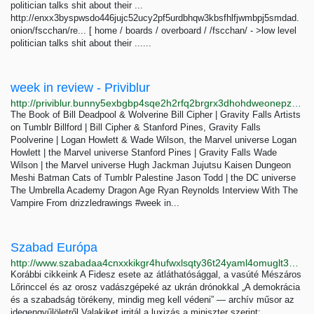
politician talks shit about their ...
http://enxx3byspwsdo446jujc52ucy2pf5urdbhqw3kbsfhlfjwmbpj5smdad.
onion/fscchan/re... [ home / boards / overboard / /fscchan/ - >low level
politician talks shit about their ......
week in review - Priviblur
http://priviblur.bunny5exbgbp4sqe2h2rfq2brgrx3dhohdweonepzwfgumfyygb35wyd.onion/tagged/week%20in%20review
The Book of Bill Deadpool & Wolverine Bill Cipher | Gravity Falls Artists
on Tumblr Billford | Bill Cipher & Stanford Pines, Gravity Falls
Poolverine | Logan Howlett & Wade Wilson, the Marvel universe Logan
Howlett | the Marvel universe Stanford Pines | Gravity Falls Wade
Wilson | the Marvel universe Hugh Jackman Jujutsu Kaisen Dungeon
Meshi Batman Cats of Tumblr Palestine Jason Todd | the DC universe
The Umbrella Academy Dragon Age Ryan Reynolds Interview With The
Vampire From drizzledrawings #week in...
Szabad Európa
http://www.szabadaa4cnxxkikgr4hufwxlsqty36t24yaml4omuglt3e5nvdaj3qd.onion
Korábbi cikkeink A Fidesz esete az átláthatósággal, a vasúté Mészáros
Lőrinccel és az orosz vadászgépeké az ukrán drónokkal „A demokrácia
és a szabadság törékeny, mindig meg kell védeni” — archív műsor az
idegengyűlöletről Valakiket irritál a luxizás a miniszter szerint;