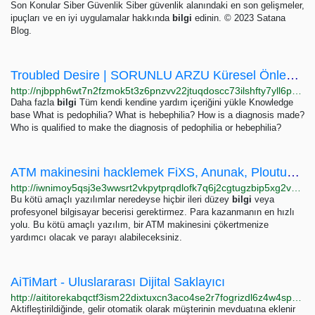
Son Konular Siber Güvenlik Siber güvenlik alanındaki en son gelişmeler,
ipuçları ve en iyi uygulamalar hakkında
bilgi
edinin. © 2023 Satana
Blog.
Troubled Desire | SORUNLU ARZU Küresel Önleme Dunkelfeld
http://njbpph6wt7n2fzmok5t3z6pnzvv22jtuqdoscc73ilshfty7yll6pnyd.onion/tr
Daha fazla
bilgi
Tüm kendi kendine yardım içeriğini yükle Knowledge
base What is pedophilia? What is hebephilia? How is a diagnosis made?
Who is qualified to make the diagnosis of pedophilia or hebephilia?
ATM makinesini hacklemek FiXS, Anunak, Ploutus'u satın alın - MyDrugs
http://iwnimoy5qsj3e3wwsrt2vkpytprqdlofk7q6j2cgtugzbip5xg2va4id.onion/index.php/89/atm-makinesini-hacklemek-fixs-anunak-ploutusu-sat%C4%B1n-al%C4%B1n
Bu kötü amaçlı yazılımlar neredeyse hiçbir ileri düzey
bilgi
veya
profesyonel bilgisayar becerisi gerektirmez. Para kazanmanın en hızlı
yolu. Bu kötü amaçlı yazılım, bir ATM makinesini çökertmenize
yardımcı olacak ve parayı alabileceksiniz.
AiTiMart - Uluslararası Dijital Saklayıcı
http://aititorekabqctf3ism22dixtuxcn3aco4se2r7fogrizdl6z4w4spyd.onion/tr/cn
Aktifleştirildiğinde, gelir otomatik olarak müşterinin mevduatına eklenir