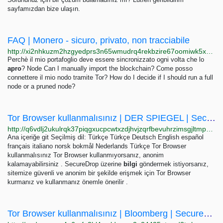
sayfamızdan bize ulaşın.
FAQ | Monero - sicuro, privato, non tracciabile
http://xi2nhkuzm2hzgyedprs3n65wmudrq4rekbzire67oomiwk5x5h6w7nqd.onion/it/get-started/faq
Perchè il mio portafoglio deve essere sincronizzato ogni volta che lo
apro
? Node Can I manually import the blockchain? Come posso
connettere il mio nodo tramite Tor? How do I decide if I should run a full
node or a pruned node?
Tor Browser kullanmalısınız | DER SPIEGEL | SecureDrop
http://q6vdlj2ukulrqk37piqgxucpcwtxzdjhvjzqrfbevuhrzimsgjltmpqd.onion/use-tor?l=tr
Ana içeriğe git Seçilmiş dil: Türkçe Türkçe Deutsch English español
français italiano norsk bokmål Nederlands Türkçe Tor Browser
kullanmalısınız Tor Browser kullanmıyorsanız, anonim
kalamayabilirsiniz . SecureDrop üzerine
bilgi
göndermek istiyorsanız,
sitemize güvenli ve anonim bir şekilde erişmek için Tor Browser
kurmanız ve kullanmanız önemle önerilir .
Tor Browser kullanmalısınız | Bloomberg | SecureDrop