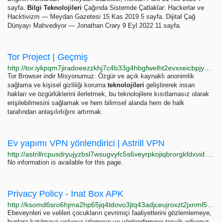
sayfa.
Bilgi
Teknolojileri
Çağında Sistemde Çatlaklar: Hackerlar ve
Hacktivizm — Meydan Gazetesi 15 Kas 2019 5 sayfa. Dijital Çağ
Dünyayı Mahvediyor — Jonathan Crary 9 Eyl 2022 11 sayfa.
Tor Project | Geçmiş
http://tor.iykpqm7jiradoeezzkhj7c4b33g4hbgfwelht2evxxeicbpjy44c7ead.onion/tr/about
Tor Browser indir Misyonumuz: Özgür ve açık kaynaklı anonimlik
sağlama ve kişisel gizliliği koruma
teknolojileri
geliştirerek insan
hakları ve özgürlüklerini ilerletmek, bu teknolojilere kısıtlamasız olarak
erişilebilmesini sağlamak ve hem bilimsel alanda hem de halk
tarafından anlaşılırlığını artırmak.
Ev yapımı VPN yönlendirici | Astrill VPN
http://astrillrcpusdryujyzbsl7wsugvyfc5s6veyrpkojiqbrorgkfdxvid.onion/tr/astrill-vpn-routers/self-made
No information is available for this page.
Privacy Policy - Inat Box APK
http://ksomd6sro6hjma2hp65jq4tdovo3jtq43adjceujroxzt2jxnml5tfad.onion/privacy-policy/index.htm
Ebeveynleri ve velileri çocukların çevrimiçi faaliyetlerini gözlemlemeye,
bunlara katılmaya ve/veya izlemeye ve yönlendirmeye teşvik ediyoruz.