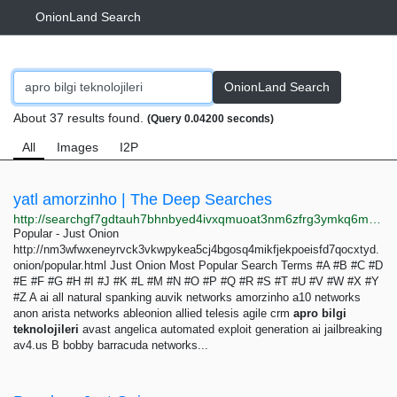
OnionLand Search
OnionLand Search
About 37 results found.
(Query 0.04200 seconds)
All
Images
I2P
yatl amorzinho | The Deep Searches
http://searchgf7gdtauh7bhnbyed4ivxqmuoat3nm6zfrg3ymkq6mtnpye3ad.onion/search?q=yatl+amorzinho+
Popular - Just Onion
http://nm3wfwxeneyrvck3vkwpykea5cj4bgosq4mikfjekpoeisfd7qocxtyd.
onion/popular.html Just Onion Most Popular Search Terms #A #B #C #D
#E #F #G #H #I #J #K #L #M #N #O #P #Q #R #S #T #U #V #W #X #Y
#Z A ai all natural spanking auvik networks amorzinho a10 networks
anon arista networks ableonion allied telesis agile crm
apro
bilgi
teknolojileri
avast angelica automated exploit generation ai jailbreaking
av4.us B bobby barracuda networks...