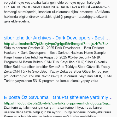
ve çekilmeye veya daha fazla gelir elde etmeye uygun hale gelir.
ORTAKLIK PROGRAMI HAKKINDA DAHA FAZLA
BİLGİ
«AitiMart»ın
herhangi bir müşterisi, insanları uluslararası dijital emanetçi «AitiMart»
hakkında bilgilendirerek ortaklık işbirliği programı aracılığıyla düzenli
gelir elde edebilir.
siber tehditler Archives - Dark Developers - Best Darknet Hackers
http://hacksahmlk72pf3exyfvpc2g4gcifth4hmgsd7ensjuzh7u7czchxjqd.onion?cat=69
Skip to content October 31, 2025 Dark Developers – Best Darknet
Hackers × Dark Developers – Best Darknet Hackers Home Sample
Page Home siber tehditler August 6, 2025 #CyberSecurity 5N1K
Programı AI Basın Bülteni CNN Türk Seyfullah KILIÇ Siber Güvenlik
Siber Saldırılar siber tehditler SwordSec Türkiye Siber Güvenlik Yapay
Zeka CNN Türk’te SwordSec: Yapay Zeka ve Siber Güvenlik [vc_row]
[vc_column][vc_column_text css=””] Kurucumuz Seyfullah KILIÇ, CNN
Türk’te yayınlanan 5N1K programına konuk olarak yapay zeka...
E-posta Öz Savunma - GnuPG şifreleme yardımıyla gözetimle mücadele rehberi
http://hhldo3tnt5solzj2bwfvh7xm4slk2forpjwjyemhcfrlob5gq75gioid.onion/tr/index.html
Dizinlerin açılabilmesi için çalıştırma izinlerine ihtiyacı var. İzinler
üzerine daha fazla
bilgi
için bu ayrıntılı
bilgi
rehberini inceleyebilirsiniz.
Sorununuz için bir çözüm bulamadınız mı? Lütfen geribildirim