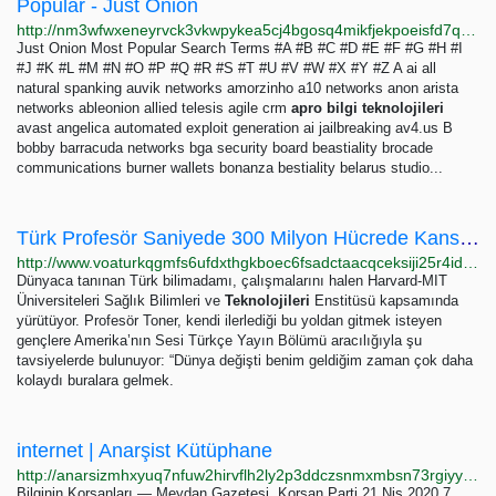
Popular - Just Onion
http://nm3wfwxeneyrvck3vkwpykea5cj4bgosq4mikfjekpoeisfd7qocxtyd.onion/popular.html
Just Onion Most Popular Search Terms #A #B #C #D #E #F #G #H #I
#J #K #L #M #N #O #P #Q #R #S #T #U #V #W #X #Y #Z A ai all
natural spanking auvik networks amorzinho a10 networks anon arista
networks ableonion allied telesis agile crm
apro
bilgi
teknolojileri
avast angelica automated exploit generation ai jailbreaking av4.us B
bobby barracuda networks bga security board beastiality brocade
communications burner wallets bonanza bestiality belarus studio...
Türk Profesör Saniyede 300 Milyon Hücrede Kanserli Olanı Bulabiliyor
http://www.voaturkqgmfs6ufdxthgkboec6fsadctaacqceksiji25r4id2xdl2ad.onion/a/bir-saniyede-300-milyon-h%C3%BCcre-icinden-kanserli-hucreyi-bulabiliyor-mehmet-toner-kanser-calismasi/4606061.html
Dünyaca tanınan Türk bilimadamı, çalışmalarını halen Harvard-MIT
Üniversiteleri Sağlık Bilimleri ve
Teknolojileri
Enstitüsü kapsamında
yürütüyor. Profesör Toner, kendi ilerlediği bu yoldan gitmek isteyen
gençlere Amerika’nın Sesi Türkçe Yayın Bölümü aracılığıyla şu
tavsiyelerde bulunuyor: “Dünya değişti benim geldiğim zaman çok daha
kolaydı buralara gelmek.
internet | Anarşist Kütüphane
http://anarsizmhxyuq7nfuw2hirvflh2ly2p3ddczsnmxmbsn73rgiyytpyqd.onion/category/topic/internet
Bilginin Korsanları — Meydan Gazetesi, Korsan Parti 21 Nis 2020 7