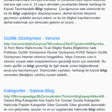
inat-box-apk.com.tr, 13 yaşın altındaki çocuklardan bilerek herhangi bir
Kişisel Tanımlanabilir
Bilgi
toplamaz. Çocuğunuzun web sitemizde bu
tür bir
bilgi
sağladığını düşünüyorsanız, derhal bizimle iletişime
geçmenizi şiddetle tavsiye ederiz ve bu tür bilgileri kayıtlarımızdan
derhal kaldırmak için elimizden gelenin en iyisini...
Gizlilik Sözleşmesi - Verunix
http://verunixrtjfqfx2voyxva7tlfzrxebuu24kz57gvxknmf4fl4iyvr6ad.onion/kurumsal/gizlilik-sozlesmesi
🚀 Hızlı Menü Hakkımızda Ticari Bilgiler Banka Bilgilerimiz İade
Politikası Gizlilik Sözleşmesi Hizmet Sözleşmesi KVKK İletişim Gizlilik
Sözleşmesi İnternet sitemize hoşgeldiniz. https://verunix.com.tr
sitemizi ziyaret eden müşterilerimizin güvenliği bizim için önemlidir. Bu
metin gizlilik ve
bilgi
güvenliği ile ilgili olarak sizleri bilgilendirmek
amacıyla hazırlanmıştır. Sitemizdeki sayfaları, herhangi bir kişisel
bilgi
vermeden dilediğiniz sıklıkta ziyaret edebilir,...
Kategoriler - Satana Blog
http://tfkmxvgwadgycltb2zcnvykmkm7fvrkzmhjhghqwqnhkkex66zzcllqd.onion/kategoriler.html
Satana Blog Kategoriler Ana Sayfa Sık Sorulan Sorular Kategoriler
Hakkında Popüler Kategoriler Siber Güvenlik Siber güvenlik alanındaki
en son gelişmeler, ipuçları ve en iyi uygulamalar hakkında
bilgi
edinin.