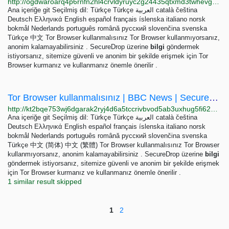
http://ogdwaroarq4p6rnfn2hl4crvldyruyc2g24435qtxmd3twhevg7dsqid.onion/use-tor?l=tr
Ana içeriğe git Seçilmiş dil: Türkçe Türkçe العربية català čeština
Deutsch Ελληνικά English español français íslenska italiano norsk
bokmål Nederlands português română русский slovenčina svenska
Türkçe 中文 Tor Browser kullanmalısınız Tor Browser kullanmıyorsanız,
anonim kalamayabilirsiniz . SecureDrop üzerine
bilgi
göndermek
istiyorsanız, sitemize güvenli ve anonim bir şekilde erişmek için Tor
Browser kurmanız ve kullanmanız önemle önerilir .
Tor Browser kullanmalısınız | BBC News | SecureDrop
http://kt2bqe753wj6dgarak2ryj4d6a5tccrivbvod5ab3uxhug5fi624vsqd.onion/use-tor?l=tr
Ana içeriğe git Seçilmiş dil: Türkçe Türkçe العربية català čeština
Deutsch Ελληνικά English español français íslenska italiano norsk
bokmål Nederlands português română русский slovenčina svenska
Türkçe 中文 (简体) 中文 (繁體) Tor Browser kullanmalısınız Tor Browser
kullanmıyorsanız, anonim kalamayabilirsiniz . SecureDrop üzerine
bilgi
göndermek istiyorsanız, sitemize güvenli ve anonim bir şekilde erişmek
için Tor Browser kurmanız ve kullanmanız önemle önerilir .
1 similar result skipped
1
2